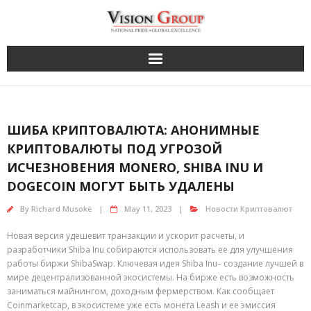
Skip
to
content
ШИБА КРИПТОВАЛЮТА: АНОНИМНЫЕ
КРИПТОВАЛЮТЫ ПОД УГРОЗОЙ
ИСЧЕЗНОВЕНИЯ MONERO, SHIBA INU И
DOGECOIN МОГУТ БЫТЬ УДАЛЕНЫ
By
Richard Musoke
May 11, 2023
Новости Криптовалют
Новая версия удешевит транзакции и ускорит расчеты, и
разработчики Shiba Inu собираются использовать ее для улучшения
работы биржи ShibaSwap. Ключевая идея Shiba Inu– создание лучшей в
мире децентрализованной экосистемы. На бирже есть возможность
заниматься майнингом, доходным фермерством. Как сообщает
Coinmarketcap, в экосистеме уже есть монета Leash и ее эмиссия