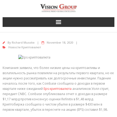
Skip
to
content
By
Richard Musoke
November 18, 2020
Новости Криптовалют
Компания заявила, что более низкие цены на криптоактивы и
волатильность рынка повлияли на результаты первого квартала, но ее
акции нужно рассматривать как долгосрочные инвестиции. Падение
началось после того, как Coinbase сообщила о доходах в первом
квартале ниже ожиданий
Eps криптовалюта
аналитиков Уолл-стрит,
передает CNBC. Coinbase опубликовала отчет о доходах в размере
$1,17 млрд против консенсус-оценки Refinitiv в $1,48 млрд.
Криптобиржа сообщила о чистом убытке в размере $430 млн в
первом квартале, убыток в пересчете на акцию (EPS) составил $1,98.