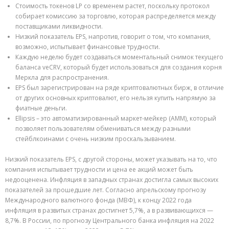
Стоимость токенов LP со временем растет, поскольку протокол
собирает комиссию за торговлю, которая распределяется между
поставщиками ликвидности.
Низкий показатель EPS, напротив, говорит о том, что компания,
возможно, испытывает финансовые трудности.
Каждую неделю будет создаваться моментальный снимок текущего
баланса veCRV, который будет использоваться для создания корня
Меркла для распространения.
EPS был зарегистрирован на ряде криптовалютных бирж, в отличие
от других основных криптовалют, его нельзя купить напрямую за
фиатные деньги.
Ellipsis – это автоматизированный маркет-мейкер (AMM), который
позволяет пользователям обмениваться между разными
стейблкоинами с очень низким проскальзыванием.
Низкий показатель EPS, с другой стороны, может указывать на то, что
компания испытывает трудности и цена ее акций может быть
недооценена. Инфляция в западных странах достигла самых высоких
показателей за прошедшие лет. Согласно апрельскому прогнозу
Международного валютного фонда (МВФ), к концу 2022 года
инфляция в развитых странах достигнет 5,7%, а в развивающихся —
8,7%. В России, по прогнозу Центрального банка инфляция на 2022