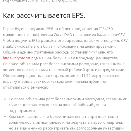
год составит 12–15%, а на 2023 год — 5-7%.
Как рассчитывается EPS.
Ellipsis будет передавать 25% от общего предложения EPS (250
миллионов токенов) членам Curve DAO на основе их балансов veCRV.
Чтобы получить EPS в рамках этого аирдропа, вы должны получить CRV
и заблокировать его в Curve «Голосование на депонировании».
Общие и административные расходы составили $414 млн, что
https://cryptocat.org/
на 39% больше, чем в предыдущем квартале.
Coinbase объяснила рост более высокими расходами, связанными с
численностью персонала на полный рабочий день и подрядчиками.
Общие операционные расходы выросли до $1,72 млрд, превысив
выручку впервые с тех пор, как компания начала публично
отчитываться о финансах.
Coinbase объяснила рост более высокими расходами, связанными
с численностью персонала на полный рабочий день и
подрядчиками.
Компания заявила, что более низкие цены на криптоактивы и
волатильность рынка повлияли на результаты первого квартала,
но ее акции нужно рассматривать как долгосрочные инвестиции.