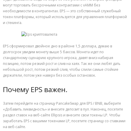
могут торговать бессрочными контрактами с vAMM без
необходимости в контрагентах. EPS — это собственный служебный
токен платформы, который используется для управления платформой
и стекинга.
EPS сформировал двойное дно в районе 1,5 доллара, думаю в
долгосрок увидим монету выше 5 баксов. Монета идет по
стандартному сценарию крупного игрока, давят вниз набирая
позицию, потом резкий рост и слив на хаях. Так же они любят дать
небольшой рост, потом резкий слив, чтобы слили самые стойкие
держатели, потом уже наверх без особых остановок.
Почему EPS важен.
Затем перейдите на страницу PancakeSwap для EPS / BNB, выберите
«Добавить ликвидность» и внесите депозит в пул. Наконец, посетите
раздел ставок на веб-сайте Ellipsis и внесите свои токены LP. Чтобы
заработать EPS с вашими токенами LP, посетите страницу со ставками
на веб-сайте.