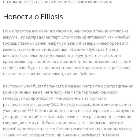
низким проскальзыванием и минимальными комиссиями.
Новости о Ellipsis
Но на практике все намного сложнее, чем рассмотрение активов «в
вакууме», предупредил эксперт. Стоимость криптовалют, как и любых
государственных денег, напрямую зависит от веры инвесторов в эти
валюты и связанные с ними активы, объяснил Зуборев. По его
мнению, без сильного и устоявшегося «фундамента» в истории
криптовалют курс их обмена к фиатным деньгам не может оставаться
стабильным. В долгосрочном отношении мировая инфляция влияет
на криптовалюты положительно, считает Зуборев.
Как только у вас будет баланс EPS в рамках контракта о распределении
комиссионных, вы начнете получать часть торговых комиссий,
генерируемых протоколом. Комиссионные за торговлю
распределяются поровну (50/50) между поставщиками ликвидности и
участниками EPS. Комиссионные периодически переводятся из пулов в
дистрибьюторский контракт и выплачиваются равномерно в течение
следующих семи дней. Рынок криптовалют тесно связан с курсом
первой криптовалюты, а сам биткоин имеет ограниченную эмиссию в
21 млн монет, говорит старший аналитик Bestchange.ru Никита