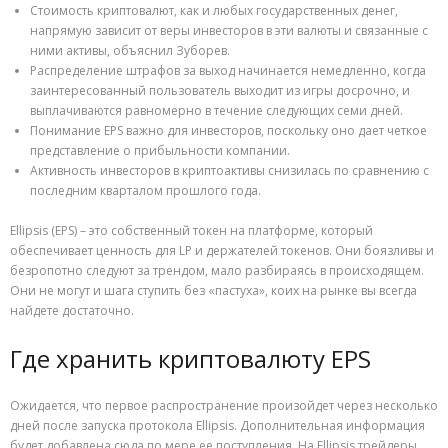
Стоимость криптовалют, как и любых государственных денег,
напрямую зависит от веры инвесторов в эти валюты и связанные с
ними активы, объяснил Зуборев.
Распределение штрафов за выход начинается немедленно, когда
заинтересованный пользователь выходит из игры досрочно, и
выплачиваются равномерно в течение следующих семи дней.
Понимание EPS важно для инвесторов, поскольку оно дает четкое
представление о прибыльности компании.
Активность инвесторов в криптоактивы снизилась по сравнению с
последним кварталом прошлого года.
Ellipsis (EPS) – это собственный токен на платформе, который
обеспечивает ценность для LP и держателей токенов. Они боязливы и
безропотно следуют за трендом, мало разбираясь в происходящем.
Они не могут и шага ступить без «пастуха», коих на рынке вы всегда
найдете достаточно.
Где хранить криптовалюту EPS
Ожидается, что первое распространение произойдет через несколько
дней после запуска протокола Ellipsis. Дополнительная информация
будет добавлена ​​сюда по мере ее поступления. На Ellipsis трейдеры