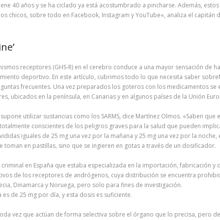
ene 40 años y se ha ciclado ya está acostumbrado a pincharse. Además, estos 
a los chicos, sobre todo en Facebook, Instagram y YouTube«, analiza el capitá
ine’
mismos receptores (GHS-R) en el cerebro conduce a una mayor sensación de ha
miento deportivo. En este artículo, cubrimos todo lo que necesita saber sobreMK
reguntas frecuentes. Una vez preparados los goteros con los medicamentos se
ores, ubicados en la península, en Canarias y en algunos países de la Unión Eur
supone utilizar sustancias como los SARMS, dice Martínez Olmos. «Saben que e
on totalmente conscientes de los peligros graves para la salud que pueden imp
ivididas iguales de 25 mg una vez por la mañana y 25 mg una vez por la noche, 
e toman en pastillas, sino que se ingieren en gotas a través de un dosificador.
n criminal en España que estaba especializada en la importación, fabricación y
vos de los receptores de andrógenos, cuya distribución se encuentra prohibi
cia, Dinamarca y Noruega, pero solo para fines de investigación.
 es de 25 mg por día, y esta dosis es suficiente.
a vez que actúan de forma selectiva sobre el órgano que lo precisa, pero de l