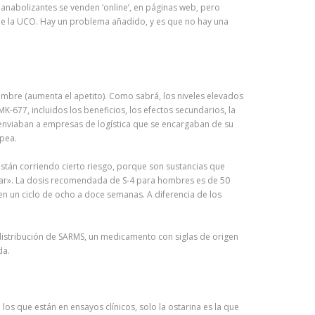
anabolizantes se venden ‘online’, en páginas web, pero
n de la UCO. Hay un problema añadido, y es que no hay una
mbre (aumenta el apetito). Como sabrá, los niveles elevados
-677, incluidos los beneficios, los efectos secundarios, la
 enviaban a empresas de logística que se encargaban de su
opea.
stán corriendo cierto riesgo, porque son sustancias que
licar». La dosis recomendada de S-4 para hombres es de 50
en un ciclo de ocho a doce semanas. A diferencia de los
 distribución de SARMS, un medicamento con siglas de origen
da.
os que están en ensayos clínicos, solo la ostarina es la que