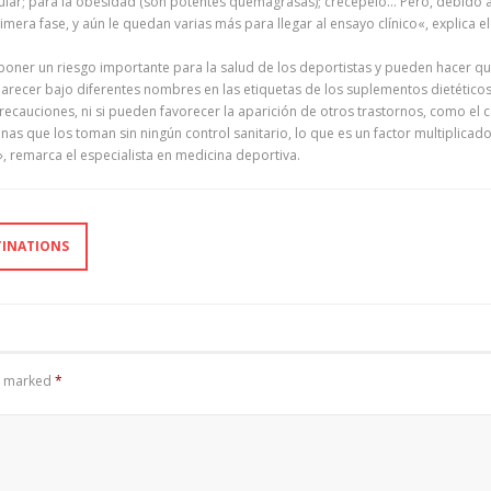
lar; para la obesidad (son potentes quemagrasas); crecepelo… Pero, debido a 
era fase, y aún le quedan varias más para llegar al ensayo clínico«, explica el o
er un riesgo importante para la salud de los deportistas y pueden hacer que 
recer bajo diferentes nombres en las etiquetas de los suplementos dietéticos
recauciones, ni si pueden favorecer la aparición de otros trastornos, como el c
nas que los toman sin ningún control sanitario, lo que es un factor multiplicad
, remarca el especialista en medicina deportiva.
TINATIONS
re marked
*