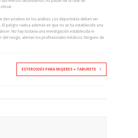
sus efectos secundarios, no pasan de la fase de
ficial.
den positivo en los análisis. Los deportistas deben ser
. El peligro radica además en que no se ha establecido una
áncer. No hay todavía una investigación establecida ni
or del riesgo, alertan los profesionales médicos. Ninguno de
ESTEROIDES PARA MUJERES « TABURETE