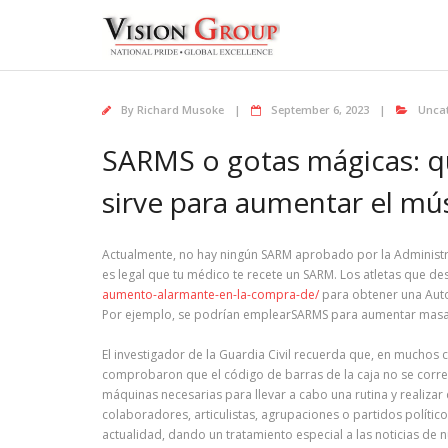
Skip
to
content
By
Richard Musoke
September 6, 2023
Unca
SARMS o gotas mágicas: qué
sirve para aumentar el mú
Actualmente, no hay ningún SARM aprobado por la Administr
es legal que tu médico te recete un SARM. Los atletas que d
aumento-alarmante-en-la-compra-de/
para obtener una Autor
Por ejemplo, se podrían emplearSARMS para aumentar masa mu
El investigador de la Guardia Civil recuerda que, en muchos
comprobaron que el código de barras de la caja no se corresp
máquinas necesarias para llevar a cabo una rutina y realiza
colaboradores, articulistas, agrupaciones o partidos polític
actualidad, dando un tratamiento especial a las noticias de