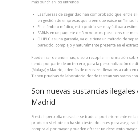
más punch en los entrenos.
Las fuerzas de seguridad han comprobado que, entre ello
en gestión de empresas que creen que existe un “limbo leg
En el ámbito médico, esto podría ser muy útil para estim
SARMs en un paquete de 3 productos para construir masa 
El HPLC es una garantía, ya que tiene un método de sepa
parecido, complejo y naturalmente presente en el extracto
Pueden ser de anónimas, si solo recopilan información sobre 
tienda por parte de un tercero, para la personalización de d
(Málaga) y Madrid, además de otros tres llevados a cabo en 
Tienen pruebas de laboratorio donde testean sus sarms con l
Son nuevas sustancias ilegales 
Madrid
Si esta hipertrofia muscular se traduce posteriormente en l
producto si el lote no ha sido testeado antes para asegurar 
compra al por mayor y pueden ofrecer un descuento mayor.