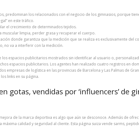
s, predominan los relacionados con el negocio de los gimnasios, porque tien
al” en este tráfico.
ular el crecimiento de determinados tejidos.
muscular limpia, perder grasa y recuperar el cuerpo.
ración donde garantiza que la medición que se realiza es exclusivamente del 
, no va a interferir con la medición.
los espacios publicitarios mostrados sin identificar al usuario o, personalizad
ichos espacios publicitarios. Los agentes han realizado cuatro registros en do
dos empresas de logística en las provincias de Barcelona y Las Palmas de Gran
os links en su página.
en gotas, vendidas por ‘influencers’ de g
a mejora de la marca deportiva es algo que aún se desconoce. Además de ofrece
la máxima calidad y seguridad al cliente. Esta página suiza vende sarms, peptid