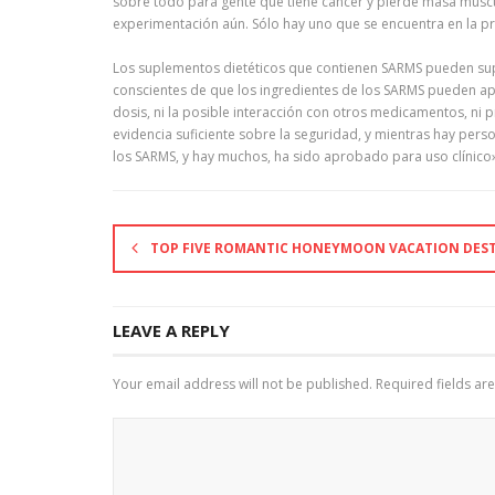
sobre todo para gente que tiene cáncer y pierde masa muscu
experimentación aún. Sólo hay uno que se encuentra en la prim
Los suplementos dietéticos que contienen SARMS pueden supon
conscientes de que los ingredientes de los SARMS pueden apa
dosis, ni la posible interacción con otros medicamentos, ni p
evidencia suficiente sobre la seguridad, y mientras hay perso
los SARMS, y hay muchos, ha sido aprobado para uso clínico»
TOP FIVE ROMANTIC HONEYMOON VACATION DES
LEAVE A REPLY
Your email address will not be published.
Required fields a