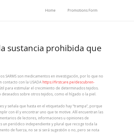
Home
Promotions Form
la sustancia prohibida que
los SARMS son medicamentos en investigación, por lo que no
 en contacto con la USADA
https://firstcare.pe/descubren-
il para estimular el crecimiento de determinados tejidos.
deseados sobre otros tejidos, como el hígado o la piel.
les y señala que hasta en el etiquetado hay “trampa”, porque
lir con él y encontrar uno que te motive. Allí encuentran las
omentarios de lectores, informaciones u opiniones de
es un periódico independiente y plural que recoge toda la
ento de fuerza, no se si será sugestión o no, pero se nota