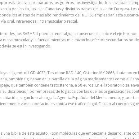
oporosis. Una vez preparados los goteros, los investigados los enviaban a em
s en la península, las Islas Canarias y distintos países de la Unión Europea. 
 donde los atletas de más alto rendimiento de la URSS empleaban esta sustanci
ía oral, intravenosa, intramuscular o rectal.
eroides, los SARMS sí pueden tener alguna consecuencia sobre el eje hormonal.
a masa muscular y la fuerza, mientras minimizan los efectos secundarios no d
odavía se están investigando.
uyen Ligandrol LGD-4033, Testolone RAD-140, Ostarine MK-2866, Ibutamoren 
a, también figuraban en la parrilla de la página medicamentos como el Pante
l dopaje, que también contiene testosterona, a 58 euros. En el laboratorio se 
ara su distribución por empresas de logística con las que las organizaciones co
ntación, según los cataloga la Agencia Española del Medicamento, y, por tanto,
cientemente varias operaciones contra ese tráfico ilegal. El culto al cuerpo s
O es una biblia de este asunto. «Son moléculas que empiezan a desarrollarse co