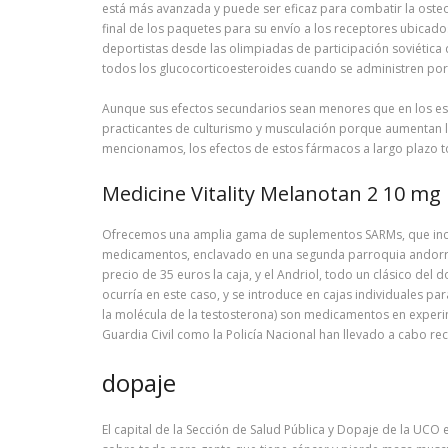
está más avanzada y puede ser eficaz para combatir la oste
final de los paquetes para su envío a los receptores ubicado
deportistas desde las olimpiadas de participación soviética
todos los glucocorticoesteroides cuando se administren por v
Aunque sus efectos secundarios sean menores que en los est
practicantes de culturismo y musculación porque aumentan l
mencionamos, los efectos de estos fármacos a largo plazo t
Medicine Vitality Melanotan 2 10 mg
Ofrecemos una amplia gama de suplementos SARMs, que incl
medicamentos, enclavado en una segunda parroquia andorran
precio de 35 euros la caja, y el Andriol, todo un clásico de
ocurría en este caso, y se introduce en cajas individuales p
la molécula de la testosterona) son medicamentos en experime
Guardia Civil como la Policía Nacional han llevado a cabo re
dopaje
El capital de la Sección de Salud Pública y Dopaje de la UC