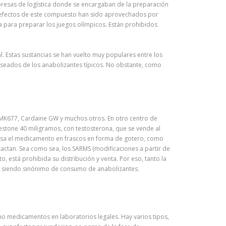
presas de logística donde se encargaban de la preparación
Los efectos de este compuesto han sido aprovechados por
a para preparar los juegos olímpicos. Están prohibidos
 Estas sustancias se han vuelto muy populares entre los
eseados de los anabolizantes típicos. No obstante, como
MK677, Cardaine GW y muchos otros. En otro centro de
stone 40 miligramos, con testosterona, que se vende al
envasa el medicamento en frascos en forma de gotero, como
ntactan. Sea como sea, los SARMS (modificaciones a partir de
 está prohibida su distribución y venta. Por eso, tanto la
igue siendo sinónimo de consumo de anabolizantes.
mo medicamentos en laboratorios legales. Hay varios tipos,