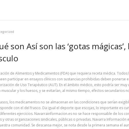
tegorized
 son Así son las ‘gotas mágicas’, 
sculo
ación de Alimentos y Medicamentos (FDA) que requiera receta médica. Todos 
eseen participar en ensayos clínicos con sustancias prohibidas deben ponerse
ización de Uso Terapéutico (AUT). En el ámbito médico, esto podría ser muy út
scular y los huesos, y se evitarían, al mismo tiempo, efectos secundarios no 
 casos, los medicamentos no se almacenan en las condiciones que serían exigib
onde con el del frasco. Da igual el deporte que escojas, lo importante es cump
r diferentes ejercicios. Navarrainformacion.es no se hace responsable de los c
os y otras organizaciones sindicales, públicas o privadas. Navarra Información 
 nuestra comunidad. Se descansa mejor, se nota desde la primera semana el aum