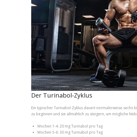
Der Turinabol-Zyklus
Ein typischer Turinabol-Zyklus dauert normalerweise sechs bi
zu beginnen und sie allmählich zu steigern, um mögliche Ne
Wochen 1-4: 20 mg Turinabol pro Tag
Wochen 5-6: 30 mg Turinabol pro Tag