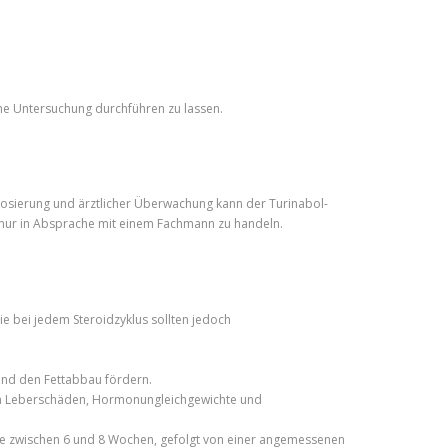
he Untersuchung durchführen zu lassen.
n Dosierung und ärztlicher Überwachung kann der Turinabol-
d nur in Absprache mit einem Fachmann zu handeln.
ie bei jedem Steroidzyklus sollten jedoch
 und den Fettabbau fördern.
en Leberschäden, Hormonungleichgewichte und
ise zwischen 6 und 8 Wochen, gefolgt von einer angemessenen