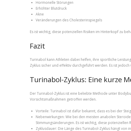
Hormonelle Störungen
Erhöhter Blutdruck
Akne
Veränderungen des Cholesterinspiegels
Es ist wichtig, diese potenziellen Risiken im Hinterkopf zu b
Fazit
Turinabol kann Athleten dabei helfen, ihre sportliche Leistu
Zyklus sicher und effektiv durchgeführt werden. Es ist jedo
Turinabol-Zyklus: Eine kurze 
Der Turinabol-Zyklus ist eine beliebte Methode unter Bodybui
Vorsichtsmaßnahmen getroffen werden.
Vorteile: Turinabol ist dafür bekannt, dass es bei der St
Nebenwirkungen: Wie bei den meisten anabolen Steroid
Stimmungsänderungen. Es ist wichtig, diese potenziellen 
Zyklusdauer: Die Länge des Turinabol-Zyklus hängt von i