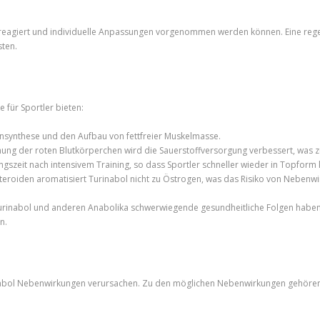
ich reagiert und individuelle Anpassungen vorgenommen werden können. Eine r
sten.
 für Sportler bieten:
insynthese und den Aufbau von fettfreier Muskelmasse.
hung der roten Blutkörperchen wird die Sauerstoffversorgung verbessert, was z
ngszeit nach intensivem Training, so dass Sportler schneller wieder in Topfor
teroiden aromatisiert Turinabol nicht zu Östrogen, was das Risiko von Nebenw
Turinabol und anderen Anabolika schwerwiegende gesundheitliche Folgen haben k
n.
inabol Nebenwirkungen verursachen. Zu den möglichen Nebenwirkungen gehören