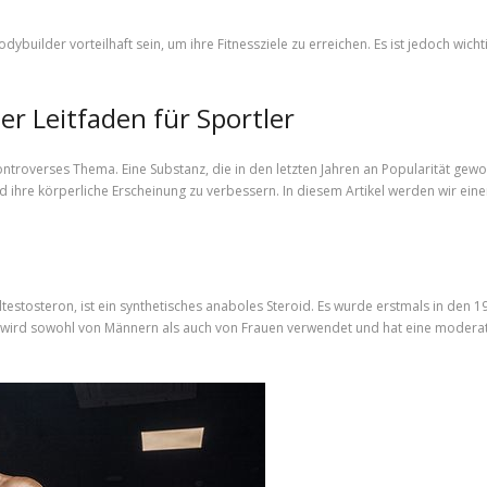
dybuilder vorteilhaft sein, um ihre Fitnessziele zu erreichen. Es ist jedoch wic
er Leitfaden für Sportler
ntroverses Thema. Eine Substanz, die in den letzten Jahren an Popularität gewon
d ihre körperliche Erscheinung zu verbessern. In diesem Artikel werden wir eine
testosteron, ist ein synthetisches anaboles Steroid. Es wurde erstmals in den
bol wird sowohl von Männern als auch von Frauen verwendet und hat eine modera