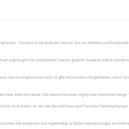
sprechen. Turinabol ist ein anaboles Steroid, das von Athleten und Bodybuilde
d war ursprünglich für medizinische Zwecke gedacht. Es wurde jedoch schnell v
dieses Steroid eingenommen wird. Es gibt verschiedene Möglichkeiten, einen Turi
8 Wochen. Während dieser Zeit nehmen Benutzer täglich eine bestimmte Menge T
ol nicht ohne Risiken ist. Wie alle Steroide kann auch Turinabol Nebenwirkung
essionellen Rat einzuholen und regelmäßige ärztliche Untersuchungen durchführ