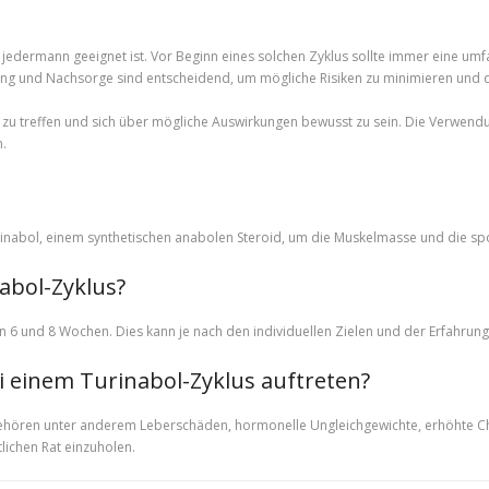
 für jedermann geeignet ist. Vor Beginn eines solchen Zyklus sollte immer eine
ng und Nachsorge sind entscheidend, um mögliche Risiken zu minimieren und d
ng zu treffen und sich über mögliche Auswirkungen bewusst zu sein. Die Verwend
n.
rinabol, einem synthetischen anabolen Steroid, um die Muskelmasse und die spo
abol-Zyklus?
 6 und 8 Wochen. Dies kann je nach den individuellen Zielen und der Erfahrung
einem Turinabol-Zyklus auftreten?
hören unter anderem Leberschäden, hormonelle Ungleichgewichte, erhöhte Chol
lichen Rat einzuholen.