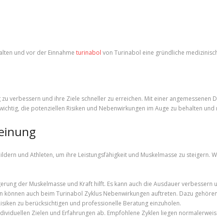
ehalten und vor der Einnahme
turinabol
von Turinabol eine gründliche medizinisc
ng zu verbessern und ihre Ziele schneller zu erreichen. Mit einer angemessene
ch wichtig, die potenziellen Risiken und Nebenwirkungen im Auge zu behalten un
Meinung
ldern und Athleten, um ihre Leistungsfähigkeit und Muskelmasse zu steigern. W
eigerung der Muskelmasse und Kraft hilft. Es kann auch die Ausdauer verbessern
en können auch beim Turinabol Zyklus Nebenwirkungen auftreten. Dazu gehör
Risiken zu berücksichtigen und professionelle Beratung einzuholen.
ndividuellen Zielen und Erfahrungen ab. Empfohlene Zyklen liegen normalerwe