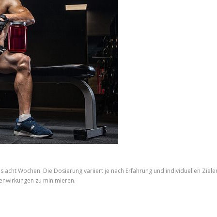
s acht Wochen. Die Dosierung variiert je nach Erfahrung und individuellen Ziel
benwirkungen zu minimieren.