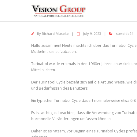
Skip
to
content
By
Richard Musoke
July 9, 2023
steroide24
Hallo zusammen! Heute möchte ich über das Turinabol Cycle 
Muskelmasse aufzubauen.
Turinabol wurde erstmals in den 1960er Jahren entwickelt un
Mittel suchten.
Der Turinabol Cycle bezieht sich auf die Art und Weise, wie 
und Bedürfnissen des Benutzers.
Ein typischer Turinabol Cycle dauert normalerweise etwa 6-
Es ist wichtig zu beachten, dass die Verwendung von Turinab
hormonelle Veränderungen umfassen können.
Daher ist es ratsam, vor Beginn eines Turinabol Cycles prof