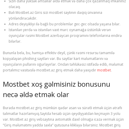
Sizin daha yüksək əmsallar əldə etmək və daha çox qazanmaq imkanınız
olacaq.
Bəli Mostbet.az Giris sizi mostbet saytının dəqiq ünvanına
yönləndirəcəkdir.
Adres deyişikliyi ilə bağlı bu problemlər gec-gec olsada yaşana bilər.
İstənilən yerdə və istənilən vaxt mərc oynamağa üstünlük verən
oyunçular rəsmi Mostbet azerbaycan proqramını telefonlarına endirə
bilərlər.
Bununla belə, bu, həmişə effektiv deyil, çünki rəsmi resursu tamamilə
kopyalayan phishing saytları var. Bu saytlar kart məlumatlarını və
oyunçuların pullarını oğurlayırlar. Ondan təhlükəsiz istifadə edib, məlumat
portalımız vasitəsilə mostbet.az giriş etmək daha yaxşıdır
mostbet
.
Mostbet xoş gəlmisiniz bonusunu
necə əldə etmək olar
Burada mostbet.az giriş mümkün qədər asan və sürətli etmək üçün ətraflı
təlimatlar hazırlamışıq.Saytda hesab üçün qeydiyyatdan keçməyin 3 yolu
var. Mostbet az giriş vebsaytına avtomatik daxil olmağa icazə vermək üçün
“Giriş məlumatımı yadda saxla” qutusuna klikləyə bilərsiniz. Mostbet giriş