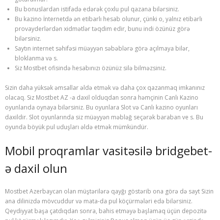
Bu bonuslardan istifadə edərək çoxlu pul qazana bilərsiniz.
Bu kazino İnternetdə ən etibarlı hesab olunur, çünki o, yalnız etibarlı
provayderlərdən xidmətlər təqdim edir, bunu indi özünüz görə
bilərsiniz.
Saytın internet səhifəsi müəyyən səbəblərə görə açılmaya bilər,
bloklanma və s.
Siz Mostbet ofisində hesabınızı özünüz silə bilməzsiniz.
Sizin daha yüksək əmsallar əldə etmək və daha çox qazanmaq imkanınız
olacaq. Siz Mostbet AZ -a daxil olduqdan sonra həmçinin Canlı Kazino
oyunlarıda oynaya bilərsiniz. Bu oyunlara Slot və Canlı kazino oyunları
daxildir. Slot oyunlarında siz müəyyən məbləğ seçərək baraban ve s. Bu
oyunda böyük pul uduşları əldə etmək mümkündür.
Mobil proqramlar vasitəsilə bridgebet-
ə daxil olun
Mostbet Azerbaycan olan müştərilərə qayğı göstərib ona görə də sayt Sizin
ana dilinizdə mövcuddur və mata-da pul köçürmələri edə bilərsiniz.
Qeydiyyat başa çatdıqdan sonra, bahis etməyə başlamaq üçün depozitə