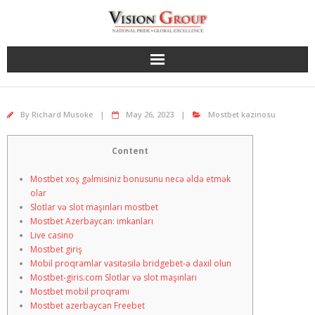
Skip
to
content
By
Richard Musoke
May 26, 2023
Mostbet kazinosu
Content
Mostbet xoş gəlmisiniz bonusunu necə əldə etmək
olar
Slotlar və slot maşınları mostbet
Mostbet Azerbaycan: imkanları
Live casino
Mostbet giriş
Mobil proqramlar vasitəsilə bridgebet-ə daxil olun
Mostbet-giris.com Slotlar və slot maşınları
Mostbet mobil proqramı
Mostbet azerbaycan Freebet