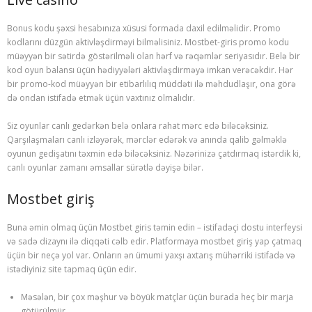
Bonus kodu şəxsi hesabınıza xüsusi formada daxil edilməlidir. Promo
kodlarını düzgün aktivləşdirməyi bilməlisiniz. Mostbet-giris promo kodu
müəyyən bir sətirdə göstərilməli olan hərf və rəqəmlər seriyasıdır. Belə bir
kod oyun balansı üçün hədiyyələri aktivləşdirməyə imkan verəcəkdir. Hər
bir promo-kod müəyyən bir etibarlılıq müddəti ilə məhdudlaşır, ona görə
də ondan istifadə etmək üçün vaxtınız olmalıdır.
Siz oyunlar canlı gedərkən belə onlara rahat mərc edə biləcəksiniz.
Qarşılaşmaları canlı izləyərək, mərclər edərək və anında qalib gəlməklə
oyunun gedişatını təxmin edə biləcəksiniz. Nəzərinizə çatdırmaq istərdik ki,
canlı oyunlar zamanı əmsallar sürətlə dəyişə bilər.
Mostbet giriş
Buna əmin olmaq üçün Mostbet giris təmin edin – istifadəçi dostu interfeysi
və sadə dizaynı ilə diqqəti cəlb edir. Platformaya mostbet giriş yap çatmaq
üçün bir neçə yol var. Onların ən ümumi yaxşı axtarış mühərriki istifadə və
istədiyiniz site tapmaq üçün edir.
Məsələn, bir çox məşhur və böyük matçlar üçün burada heç bir marja
götürülmür.