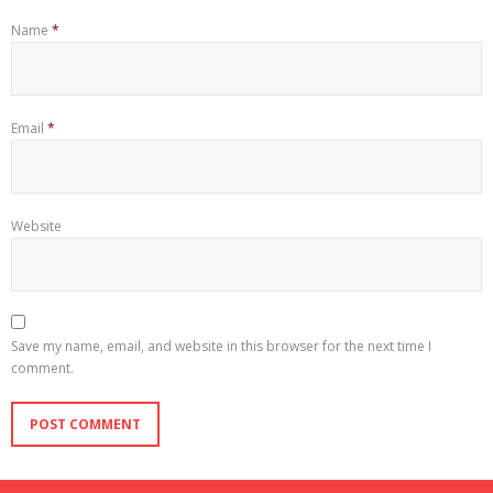
Name
*
Email
*
Website
Save my name, email, and website in this browser for the next time I
comment.