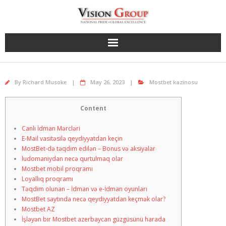
Skip
to
content
By
Richard Musoke
May 26, 2023
Mostbet kazinosu
Content
Canlı İdman Mərcləri
E-Mail vasitəsilə qeydiyyatdan keçin
MostBet-də təqdim edilən – Bonus və aksiyalar
ludomaniydan necə qurtulmaq olar
Mostbet mobil proqramı
Loyallıq proqramı
Təqdim olunan – İdman və e-İdman oyunları
MostBet saytında necə qeydiyyatdan keçmək olar?
Mostbet AZ
İşləyən bir Mostbet azerbaycan güzgüsünü harada