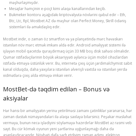
məşhurlaşmışdır.
Mesajlar həmçinin e-poçt kimi əlaqə kanallarından keçib.
Bukmeker kontoru aşağıdakı kriptovalyuta növlərini qəbul edir – Eth,
Btc, Ltc, Rpl, Mostbet AZ də məşhur olan Perfect Money, Skrill ödəniş
sistemləri ilə əməkdaşlıq edir.
Mostbet indir, o zaman öz smartfon və ya planşetində mərc həvəskarı
istənilən növ mərc etmək imkanı əldə edir. Android əməliyyat sistemi ilə
işləyən mobil qacetdə quraşdırmaq üçün 33 MB boş disk sahəsi olmalıdır.
Qumar istifadəçilərinin böyük əksəriyyəti əyləncə üçün mobil cihazlardan
istifadə etməyə üstünlük verir. Bu, internetə çıxış üçün jardimalchymist sabit
kanal olduqda, daha yaxşılara istənilən əlverişli vaxtda və istənilən yerdə
xidmətlərə çıxış əldə etməyə imkan verir.
MostBet-də təqdim edilən – Bonus və
aksiyalar
Hər hansı bir əməliyyatın yerinə yetirilməsi zamanı çətinliklər yaranarsa, hər
zaman dəstək nümayəndələri ilə əlaqə saxlaya bilərsiniz. Peşəkar məsləhət
verməyə, bunun necə işlədiyini söyləməyə hazırdırlar MostBet az rəsmi veb
sayt. Bu cür kömək oyunun yeni şərtlərinə uyğunlaşmağı daha da
asanlaşdıracaqdır. Növbəti dəfə şərh etdiyim zaman adımı, elektron