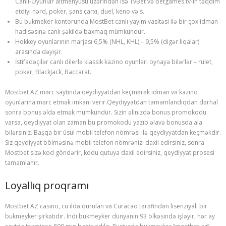
Canlı-Oyunlar altmenyusu üzərindən isə TvBet və betgames.tv-in təqdim
etdiyi nərd, poker, şans çarxı, duel, keno və s.
Bu bukmeker kontorunda MostBet canlı yayım vasitəsi ilə bir çox idman
hadisəsinə canlı şəkildə baxmaq mümkündür.
Hokkey oyunlarının marjası 6,5% (NHL, KHL) – 9,5% (digər liqalar)
arasında dəyişir.
İstifadəçilər canlı dilerlə klassik kazino oyunları oynaya bilərlər – rulet,
poker, BlackJack, Baccarat.
Mostbet AZ mərc saytında qeydiyyatdan keçmərək idman və kazino
oyunlarına mərc etmək imkanı verir.Qeydiyyatdan tamamlandıqdan dərhal
sonra bonus əldə etmək mümkündür. Sizin əlinizdə bonus promokodu
varsa, qeydiyyat olan zaman bu promokodu yazıb əlavə bonusda ala
bilərsiniz. Başqa bir üsul mobil telefon nömrəsi ilə qeydiyyatdan keçməkdir.
Siz qeydiyyat bölməsinə mobil telefon nömrənizi daxil edirsiniz, sonra
Mostbet sizə kod göndərir, kodu qutuya daxil edirsiniz, qeydiyyat prosesi
tamamlanır.
Loyallıq proqramı
Mostbet AZ casino, cu ildə qurulan və Curacao tərəfindən lisenziyalı bir
bukmeyker şirkətidir. İndi bukmeyker dünyanın 93 ölkəsində işləyir, hər ay