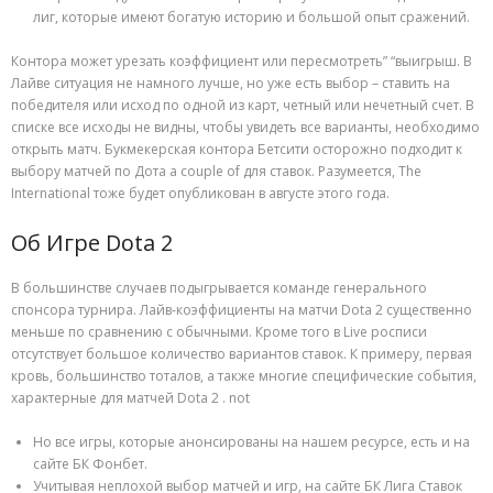
лиг, которые имеют богатую историю и большой опыт сражений.
Контора может урезать коэффициент или пересмотреть” “выигрыш. В
Лайве ситуация не намного лучше, но уже есть выбор – ставить на
победителя или исход по одной из карт, четный или нечетный счет. В
списке все исходы не видны, чтобы увидеть все варианты, необходимо
открыть матч. Букмекерская контора Бетсити осторожно подходит к
выбору матчей по Дота a couple of для ставок. Разумеется, The
International тоже будет опубликован в августе этого года.
Об Игре Dota 2
В большинстве случаев подыгрывается команде генерального
спонсора турнира. Лайв-коэффициенты на матчи Dota 2 существенно
меньше по сравнению с обычными. Кроме того в Live росписи
отсутствует большое количество вариантов ставок. К примеру, первая
кровь, большинство тоталов, а также многие специфические события,
характерные для матчей Dota 2 . not
Но все игры, которые анонсированы на нашем ресурсе, есть и на
сайте БК Фонбет.
Учитывая неплохой выбор матчей и игр, на сайте БК Лига Ставок