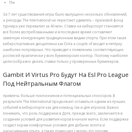
The
За 7 лет существования игры было выпущено несколько обновлений,
а рекорды The International не перестают удивлять – призовой фонд
турнира уже перевалил за 40 млн. Ставки на киберспорт становятся
всё более востребованными и в последнее время составляют
заметную конкуренцию традиционным видам спорта. При этом такая
киберспортивная дисциплина как Dota a couple of входит в пятёрку
наиболее популярных. Что приводит к появлению соответствующих
росписей практически у всех букмекерских контор. Поэтому наиболее
целесообразно делать ставки только у проверенных букмекеров.
Gambit И Virtus Pro Будут На Esl Pro League
Под Нейтральным Флагом
привлечь больше поклонников и потенциальных спонсоров. В
результате The International продолжает оставаться одним из лучших
событий в киберспорте как для команд, так и для игроков. Важно
понимать, что роль поддержки в Доте, прежде всего, заключается в
создании условий для развития коров в начале матча. Если поддержка
создаст корам комфортные условия для добычи золота и
наращивания опыта, а также помешает сделать это героям