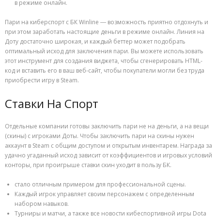
в режиме онлайн.
Пари на киберспорт с БК Winline ― возможность приятно отдохнуть и
при этом заработать настоящие деньги в режиме онлайн. Линия на
Доту достаточно широкая, и каждый беттер может подобрать
оптимальный исход для заключения пари. Вы можете использовать
этот инструмент для создания виджета, чтобы сгенерировать HTML-
код и вставить его в ваш веб-сайт, чтобы покупатели могли без труда
приобрести игру в Steam.
Ставки На Спорт
Отдельные компании готовы заключить пари не на деньги, а на вещи
(скины) с игроками Доты. Чтобы заключить пари на скины нужен
аккаунт в Steam с общим доступом и открытым инвентарем. Награда за
удачно угаданный исход зависит от коэффициентов и игровых условий
конторы, при проигрыше ставки скин уходит в пользу БК.
стало отличным примером для профессиональной сцены.
Каждый игрок управляет своим персонажем с определенным
набором навыков.
Турниры и матчи, а также все новости кибеспортивной игры Dota