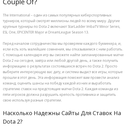
Couple Of?
The International – один из самых популярных киберспортивных
турниров, который смотрят миллионы людей по всему миру. Другие
крупные турниры по Dota 2 включают StarLadder ImbaTV Minor Series,
ESL One, EPICENTER Major и DreamLeague Season 13.
Перед началом сотрудничества мы проверяем каждого букмекера, и,
если есть хоть малейшие сомнения, мы отказываемся с ним работать.
С помощью календаря игр вы сможете найти запланированные матчи
Dota 2 на сегодня, завтра или любой другой день, а также получить
информацию о результатах состоявшихся встреч по Dota 2. Просто
выберите интересующую вас дату, и система выдаст все игры, которые
прошли в этот день. Эта информация поможет вам провести анализ
команд, оценить шансы на победу каждой из них и выработать
стратегию ставок на предстоящие матчи Dota 2. Каждая команда из
пяти игроков должна разрушить крепость противника и защитить
свою используя разные стратегии.
Насколько Надежны Сайты Для Ставок На
Dota 2?