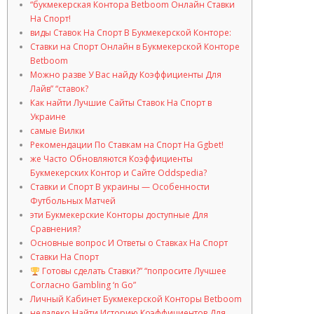
“букмекерская Контора Betboom Онлайн Ставки
На Спорт!
виды Ставок На Спорт В Букмекерской Конторе:
Ставки на Спорт Онлайн в Букмекерской Конторе
Betboom
Можно разве У Вас найду Коэффициенты Для
Лайв” “ставок?
Как найти Лучшие Сайты Ставок На Спорт в
Украине
самые Вилки
Рекомендации По Ставкам на Спорт На Ggbet!
же Часто Обновляются Коэффициенты
Букмекерских Контор и Сайте Oddspedia?
Ставки и Спорт В украины — Особенности
Футбольных Матчей
эти Букмекерские Конторы доступные Для
Сравнения?
Основные вопрос И Ответы о Ставках На Спорт
Ставки На Спорт
Готовы сделать Ставки?” “попросите Лучшее
Согласно Gambling ‘n Go”
Личный Кабинет Букмекерской Конторы Betboom
недалеко Найти Историю Коэффициентов Для