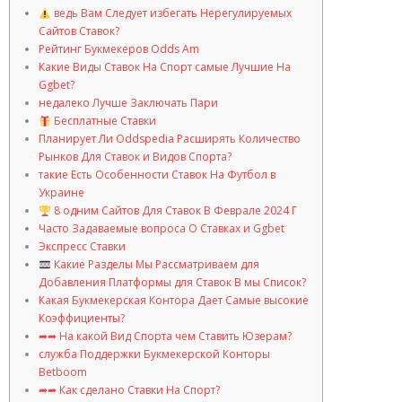
ведь Вам Следует избегать Нерегулируемых
Сайтов Ставок?
Рейтинг Букмекеров Odds Am
Какие Виды Ставок На Спорт самые Лучшие На
Ggbet?
недалеко Лучше Заключать Пари
Бесплатные Ставки
Планирует Ли Oddspedia Расширять Количество
Рынков Для Ставок и Видов Спорта?
такие Есть Особенности Ставок На Футбол в
Украине
8 одним Сайтов Для Ставок В Феврале 2024 Г
Часто Задаваемые вопроса О Ставках и Ggbet
Экспресс Ставки
Какие Разделы Мы Рассматриваем для
Добавления Платформы для Ставок В мы Список?
Какая Букмекерская Контора Дает Самые высокие
Коэффициенты?
➦➦ На какой Вид Спорта чем Ставить Юзерам?
служба Поддержки Букмекерской Конторы
Betboom
➦➦ Как сделано Ставки На Спорт?