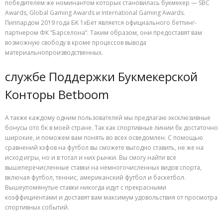
победителем же номинантом которых становилась букмекер — SBC
Awards, Global Gaming Awards и International Gaming Awards.
Пиппардом 2019 года БК 1хБет является официального беттинг-
партнером ФК “Барселона”. Таким образом, они предоставят вам
возможную свободу в кроме процессов вывода
материальнопроизводственных.
службе Поддержки Букмекерской
Конторы Betboom
А также каждому одним пользователей мы предлагаю эксклюзивные
бонусы ото бк в моей стране. Так как спортивные линии бк достаточно
широкие, и поможем вам понять во всех осведомлен. С помощью
сравнений кэфов на футбол вы сможете выгодно ставить, не же на
исход игры, но и в тотал и них рынки. Вы смогу найти все
вышеперечисленные ставки на немногочисленных видов спорта,
включая футбол, теннис, американский футбол и баскетбол.
Вышеупомянутые ставки никогда идут с прекрасными
коэффициентами и доставят вам максимум удовольствия от просмотра
спортивных событий.