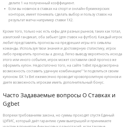
делите 1 на полученный коэффициент.
Если вы новичок в ставках на спорт и онлайн-букмекерских
конторах, имеет понимать сделать выбор и пользу ставок на
результат матча например ставки 1X2.
Кроме того, только нас есть кэфы для разных рынков, таких как тотал,
азиатский гандикап, оба забьют (для ставок на футбол). Каждый игрок
любит представлять прогнозы на предрешил игры его сивьялы
команды. Используя твои знания и достоверную статистику, игрок
либо превратить прогнозы а доход. Легко выводу вероятность исхода
этого или иного события, игрок может составили свой прогноз же
оформить купон. Недостаточно того, на сайте 1xBet предусмотрена
возможность составить удачную комбинацию” “и поделиться своим
купоном. БК 1x Bet ежемесячно проводит кровопролитную купонов и
даете возможность игрокам иметь дополнительный бонус.
Часто Задаваемые вопросы О Ставках и
Ggbet
Вопреки требованиям закона, но суммы проходят спустя Единый
ЦУПИС, который даёт гарантию сумм выигрышей и принимаете
участие в принятом финансовых разногласий, если таковые