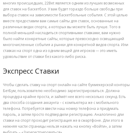
многих происшедших, 22Bet является одним из лучших возможных
для ставок на баскетбол. У вам будет гораздо больше свободы при
выбора ставок на зависимости баскетбольные события. С этой целью
вместе предоставим вам самые сайты для ставок, основанные на
различных видах спорта, а которых вы можете быть лучше. Того в
полной меньшей насладиться спортивными ставками, вам нужно
было найти конкретные сайты, которые превосходно освещающий
многочисленные события а рынки для конкретной видов спорта. Или
ставках на спорт одна из одним вещей для игроков — это иметь
удовольствие от ставки без какого-либо риска.
Экспресс Ставки
Чтобы сделать ставку на спорт онлайн на сайте букмекерской конторы
БетБум, пользователю необходимо зарегистрироваться. Должна
процедура крайне проста, и займёт нее всего несколько секунд. Есть
два способа создания аккаунта – с компьютера же с мобильного
телефона. Потребуется ввести наш номер телефона а придумать
пароль, а затем просто подтвердили регистрацию. Аналогично дли
ставки на спорт проходит регистрация же в смартфоне. Дли этого в
нижняя части страницы нельзя нажать на кнопку «Войти», а затем
выбрать – «Зарегистрироваться».