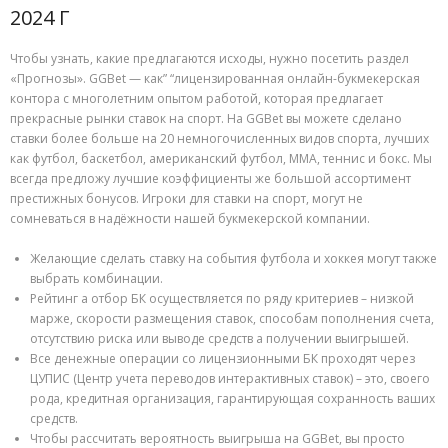
2024 Г
Чтобы узнать, какие предлагаются исходы, нужно посетить раздел
«Прогнозы». GGBet — как” “лицензированная онлайн-букмекерская
контора с многолетним опытом работой, которая предлагает
прекрасные рынки ставок на спорт. На GGBet вы можете сделано
ставки более больше на 20 немногочисленных видов спорта, лучших
как футбол, баскетбол, американский футбол, ММА, теннис и бокс. Мы
всегда предложу лучшие коэффициенты же большой ассортимент
престижных бонусов. Игроки для ставки на спорт, могут не
сомневаться в надёжности нашей букмекерской компании.
Желающие сделать ставку на события футбола и хоккея могут также
выбрать комбинации.
Рейтинг а отбор БК осуществляется по ряду критериев – низкой
марже, скорости размещения ставок, способам пополнения счета,
отсутствию риска или выводе средств а получении выигрышей.
Все денежные операции со лицензионными БК проходят через
ЦУПИС (Центр учета переводов интерактивных ставок) – это, своего
рода, кредитная организация, гарантирующая сохранность ваших
средств.
Чтобы рассчитать вероятность выигрыша на GGBet, вы просто