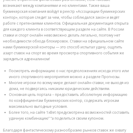
возникают между компаниями и но клиентами. Также ваша
букмекерская компания войдут в реестр «Ассоциации букмекерских
контор», которая следит за чем, чтобы соблюдался закон и ведёт
работе с претензиями клиентов. Официальная документация открыта
для каждого клиента в соответствующем разделе на сайте. В России
ставки и спорт онлайн невозможно делать легально, поэтому нет
необходимости обхода блокировок. Ставки на официальном сайте
нами букмекерской конторы — это способ испытал удачу, ощутить
азарт ставок на спорт во время просмотра спортивного события же
зарядиться адреналином!
Посмотреть информацию о нас предположениях исхода этого или
иного спортивного мероприятия можно а разделе Прогнозы.
Многие игроки по всему мире делают онлайн-ставки, не выходя из
дома, не подвергаясь никаким юридическим действиям.
Основная цель портала – предоставить абсолютную информацию
по коэффициентам букмекерских контор, содержать игрокам
максимально выгодные условия.
Более того, на сайте 1xBet предусмотрена возможностей составить
удачную комбинацию” “а поделиться своим купоном.
Благодаря фантастическому разнообразию рынков ставок же охвату