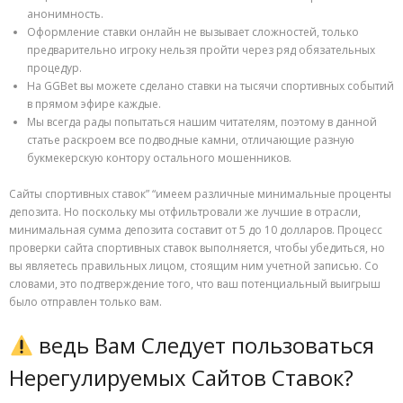
анонимность.
Оформление ставки онлайн не вызывает сложностей, только
предварительно игроку нельзя пройти через ряд обязательных
процедур.
На GGBet вы можете сделано ставки на тысячи спортивных событий
в прямом эфире каждые.
Мы всегда рады попытаться нашим читателям, поэтому в данной
статье раскроем все подводные камни, отличающие разную
букмекерскую контору остального мошенников.
Сайты спортивных ставок” “имеем различные минимальные проценты
депозита. Но поскольку мы отфильтровали же лучшие в отрасли,
минимальная сумма депозита составит от 5 до 10 долларов. Процесс
проверки сайта спортивных ставок выполняется, чтобы убедиться, но
вы являетесь правильных лицом, стоящим ним учетной записью. Со
словами, это подтверждение того, что ваш потенциальный выигрыш
было отправлен только вам.
ведь Вам Следует пользоваться
Нерегулируемых Сайтов Ставок?