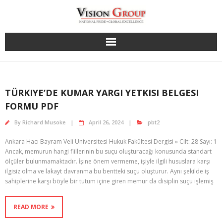
Skip
to
content
TÜRKIYE’DE KUMAR YARGI YETKISI BELGESI
FORMU PDF
By
Richard Musoke
April 26, 2024
pbt2
Ankara Hacı Bayram Veli Üniversitesi Hukuk Fakültesi Dergisi » Cilt: 28 Sayı: 1
Ancak, memurun hangi fiillerinin bu suçu oluşturacağı konusunda standart
ölçüler bulun­mamaktadır. İşine önem vermeme, işiyle ilgili hususlara karşı
ilgisiz olma ve lakayt davranma bu bentteki suçu oluşturur. Aynı şekilde iş
sahiplerine karşı böyle bir tutum içine giren memur da disiplin suçu işlemiş
READ MORE