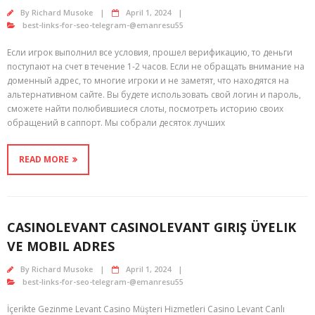
By
Richard Musoke
April 1, 2024
best-links-for-seo-telegram-@emanresu55
Если игрок выполнил все условия, прошел верификацию, то деньги
поступают на счет в течение 1-2 часов. Если не обращать внимание на
доменный адрес, то многие игроки и не заметят, что находятся на
альтернативном сайте. Вы будете использовать свой логин и пароль,
сможете найти полюбившиеся слоты, посмотреть историю своих
обращений в саппорт. Мы собрали десяток лучших
READ MORE
CASINOLEVANT CASINOLEVANT GIRIŞ ÜYELIK
VE MOBIL ADRES
By
Richard Musoke
April 1, 2024
best-links-for-seo-telegram-@emanresu55
İçerikte Gezinme Levant Casino Müşteri Hizmetleri Casino Levant Canlı