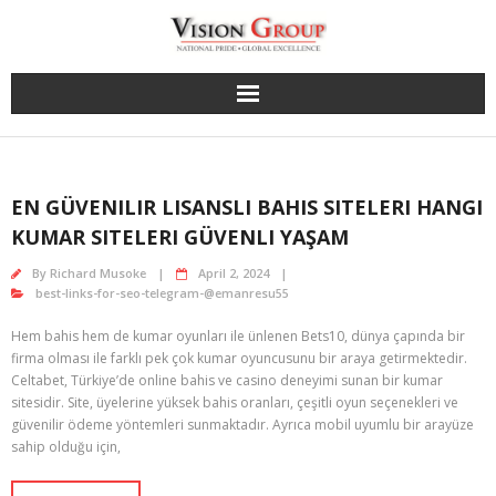
Skip
to
content
EN GÜVENILIR LISANSLI BAHIS SITELERI HANGI
KUMAR SITELERI GÜVENLI YAŞAM
By
Richard Musoke
April 2, 2024
best-links-for-seo-telegram-@emanresu55
Hem bahis hem de kumar oyunları ile ünlenen Bets10, dünya çapında bir
firma olması ile farklı pek çok kumar oyuncusunu bir araya getirmektedir.
Celtabet, Türkiye’de online bahis ve casino deneyimi sunan bir kumar
sitesidir. Site, üyelerine yüksek bahis oranları, çeşitli oyun seçenekleri ve
güvenilir ödeme yöntemleri sunmaktadır. Ayrıca mobil uyumlu bir arayüze
sahip olduğu için,