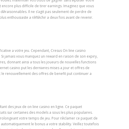
us voulez maximiser vos odds de gagner sans йpuiser votre
encore plus difficile de tirer earnings. Imaginez que vous
dйraisonnables. Il ne s’agit pas seulement de perdre de
us enthousiaste а rйflйchir а deux fois avant de revenir.
icative а votre jeu. Cependant, Cresus On line casino
s. Si jamais vous manquez un reward en raison de son expiry,
es, donnant ainsi а tous les joueurs de nouvelles functions
ternet casino put les derniиres mises а jour et offres de
t le renouvellement des offres de benefit put continuer а
ant des jeux de on line casino en ligne. Ce paquet
its sur certaines des models а sous les plus populaires.
 prolongeant votre temps de jeu. Pour rйclamer ce paquet de
automatiquement le bonus а votre stability. Veillez toutefois