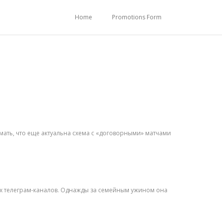
Home
Promotions Form
мать, что еще актуальна схема с «договорными» матчами
ких телеграм-каналов. Однажды за семейным ужином она