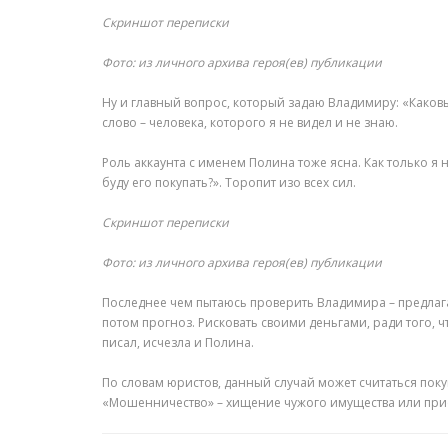
Скриншот переписки
Фото: из личного архива героя(ев) публикации
Ну и главный вопрос, который задаю Владимиру: «Каковы 
слово – человека, которого я не видел и не знаю.
Роль аккаунта с именем Полина тоже ясна. Как только я 
буду его покупать?». Торопит изо всех сил.
Скриншот переписки
Фото: из личного архива героя(ев) публикации
Последнее чем пытаюсь проверить Владимира – предлагаю 
потом прогноз. Рисковать своими деньгами, ради того, ч
писал, исчезла и Полина.
По словам юристов, данный случай может считаться покуш
«Мошенничество» – хищение чужого имущества или при