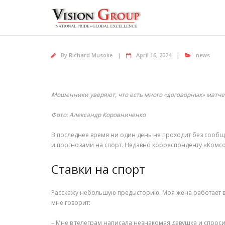
Skip
to
content
By
Richard Musoke
April 16, 2024
news
Мошенники уверяют, что есть много «договорных» матче
Фото: Александр Коровниченко
В последнее время ни один день не проходит без сообщ
и прогнозами на спорт. Недавно корреспонденту «Комс
Ставки на спорт
Расскажу небольшую предысторию. Моя жена работает в 
мне говорит:
– Мне в телеграм написала незнакомая девушка и спрос