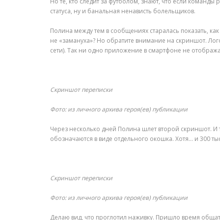
Но те, кто следит за футболом, знают, что если команды
статуса, ну и банальная ненависть болельщиков.
Полина между тем в сообщениях старалась показать, как 
не «замануха»? Но обратите внимание на скриншот. Лог
сети). Так ни одно приложение в смартфоне не отобража
Скриншот переписки
Фото: из личного архива героя(ев) публикации
Через несколько дней Полина шлет второй скриншот. И 
обозначаются в виде отдельного окошка. Хотя… и 300 тыс
Скриншот переписки
Фото: из личного архива героя(ев) публикации
Делаю вид, что проглотил наживку. Пришло время общать