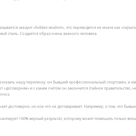
азывается аккаунт «hidden wisdom», что переводится не иначе как «скрыта
овой стиль. Создается образ очень важного человека.
пересказать нашу переписку: он бывший профессиональный спортсмен, и ем
т «договорняк» и с каким счетом он закончится (тайное правительство, н
огноз.
ечает достоверно, но кое-что не договаривает. Например, о том, что быв
арантирует 100% верный результат, которому может помешать только внеш