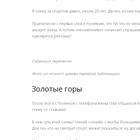
Я слежу за спортом давно, около 20 лет. Десять из них п
Практически с первых слов я понимаю, что тут что-то не
аккаунт жены. А потом «ненавязчиво» начинает спрашив
чувствуется реклама?
Скриншот переписки
Фото: из личного архива героя(ев) публикации
Золотые горы
После этого с Полиной с телефона жены стал общаться я.
схему со ставками.
В чем суть этой схемы? Некий «гений» с якобы большими 
Для тех, кто не смотрит спорт, может показаться: ну дог