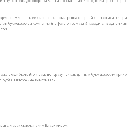
 рискнут сыграть договорной матч и это станет известно, то им грозят с
круто поменялась ее жизнь после выигрыша с первой же ставки: и вечерин
отип букмекерской компании (на фото он замазан) находится в одной ли
ется.
тоже с ошибкой. Это я заметил сразу, так как данным букмекерским при
. рублей я тоже «не выигрывал».
ся с «гуру» ставок, неким Владимиром.