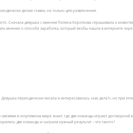
ериодически делаю ставки, но только для развлечения.
чисто. Сначала девушка с именем Полина Короткова спрашивала о инвестиц
ать мнение о способе заработка, который якобы нашла в интернете через
 Девушка периодически писала и интересовалась «как дела?», но при этом
связями в спортивном мире знает, где две команды играют договорной ма
оворились две команды и сыграли нужный результат – что такого?