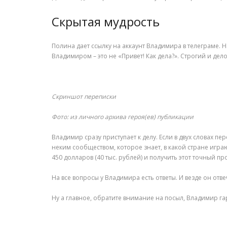
Скрытая мудрость
Полина дает ссылку на аккаунт Владимира в телеграме. Н
Владимиром – это не «Привет! Как дела?». Строгий и дел
Скриншот переписки
Фото: из личного архива героя(ев) публикации
Владимир сразу приступает к делу. Если в двух словах 
неким сообществом, которое знает, в какой стране играю
450 долларов (40 тыс. рублей) и получить этот точный пр
На все вопросы у Владимира есть ответы. И везде он отв
Ну а главное, обратите внимание на посыл, Владимир г