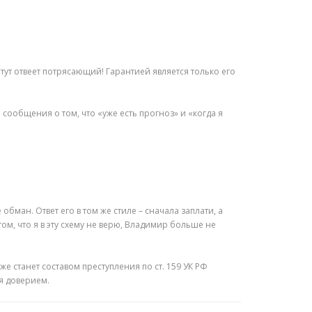
 тут отвеет потрясающий! Гарантией является только его
сообщения о том, что «уже есть прогноз» и «когда я
ман. Ответ его в том же стиле – сначала заплати, а
том, что я в эту схему не верю, Владимир больше не
е станет составом преступления по ст. 159 УК РФ
я доверием.