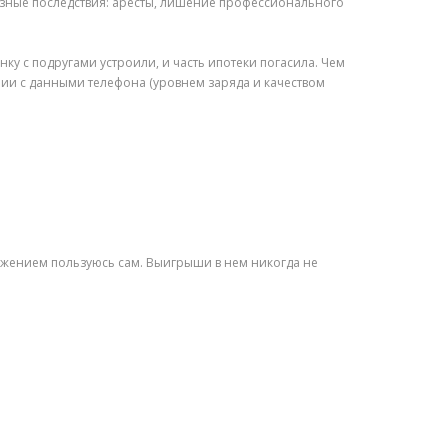
ерьезные последствия: аресты, лишение профессионального
ку с подругами устроили, и часть ипотеки погасила. Чем
нии с данными телефона (уровнем заряда и качеством
ложением пользуюсь сам. Выигрыши в нем никогда не