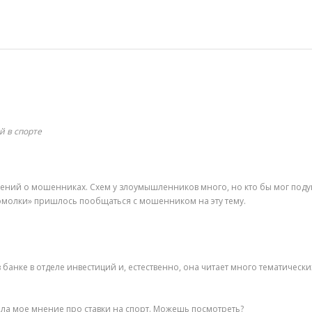
й в спорте
ений о мошенниках. Схем у злоумышленников много, но кто бы мог поду
омолки» пришлось пообщаться с мошенником на эту тему.
банке в отделе инвестиций и, естественно, она читает много тематичес
ила мое мнение про ставки на спорт. Можешь посмотреть?