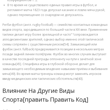
коэффициентом 1. 2.
В то время не существовало единых правил игры в футбол, и
регламент матча 1823 года допускал касание и ловлю мяча рукой,
однако перемещение со снарядом не допускалось.
Регби-футбол (англ. rugby football) — семейство контактных командных
видов спорта, зародившихся по большей части в XIX веке. Применение
тактики делает игру более зрелищной и часто” “сопровождается
аплодисментами зрителей, однако выбор именно этой тактической
схемы сопряжён с существенным риском[54]. Замыкающий или
фулбэк (англ. fullback) придерживается позиции в нескольких метрах
позади задней линии поля[прим. Фулбэк во многих случаях выступает
в качестве последней преграды оппоненту на пути к зачётной зоне
команды[45]. Специфика игры в глубокой обороне делает для
замыкающего необходимым владение навыками приёма и выбивания
мяча[49]. Во время матча тренеры команд могут заменять игроков
ввиду медицинских или тактических обстоятельств[40].
Влияние На Другие Виды
Спорта[править Править Код]