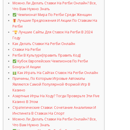
Можно Ли Делать Ставки На Регби Онлайн? Все,
Что Вам Нужно Знать
Чемпионат Мира По Регби Среди Женщин
Лучшие Предложения И Акции По Ставкам На
Регби
“
Лучшие Сайты Для Ставок На Регби В 2024
Году
Как Делать Ставки На Регби Онлайн
Ставки На Регби
Регби В Культуре[править Править Код]
Кубок Европейских Чемпионов По Регби
Бонусы И Акции
Как Играть На Сайтах Ставок На Регби Онлайн
Причины, По Которым Игровые Автоматы
Являются Самой Популярной Формой Игр В
Казино
Азартные Игры На Ходу? Тогда Проверьте Эти Five
Казино В Этом
Стратегические Ставки: Сочетание Аналитики И
Инстинкта В Ставках На Спорт
Можно Ли Делать Ставки На Регби Онлайн? Все,
Что Вам Нужно Знать