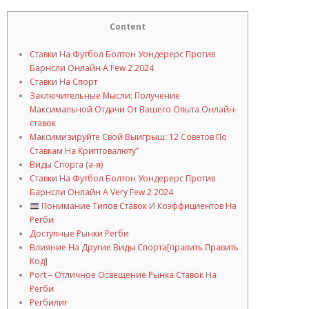
Content
Ставки На Футбол Болтон Уондерерс Против
Барнсли Онлайн A Few 2 2024
Ставки На Спорт
Заключительные Мысли: Получение
Максимальной Отдачи От Вашего Опыта Онлайн-
ставок
Максимизируйте Свой Выигрыш: 12 Советов По
Ставкам На Криптовалюту”
Виды Спорта (а-я)
Ставки На Футбол Болтон Уондерерс Против
Барнсли Онлайн A Very Few 2 2024
Понимание Типов Ставок И Коэффициентов На
Регби
Доступные Рынки Регби
Влияние На Другие Виды Спорта[править Править
Код]
Port – Отличное Освещение Рынка Ставок На
Регби
Регбилиг