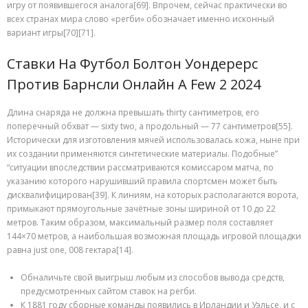
игру от появившегося аналога[69]. Впрочем, сейчас практически во
всех странах мира слово «регби» обозначает именно исконный
вариант игры[70][71].
Ставки На Футбол Болтон Уондерерс
Против Барнсли Онлайн A Few 2 2024
Длина снаряда не должна превышать thirty сантиметров, его
поперечный обхват — sixty two, а продольный — 77 сантиметров[55].
Исторически для изготовления мячей использовалась кожа, ныне при
их создании применяются синтетические материалы. Подобные”
“ситуации впоследствии рассматриваются комиссаром матча, по
указанию которого нарушивший правила спортсмен может быть
дисквалифицирован[39]. К линиям, на которых располагаются ворота,
примыкают прямоугольные зачётные зоны шириной от 10 до 22
метров. Таким образом, максимальный размер поля составляет
144×70 метров, а наибольшая возможная площадь игровой площадки
равна just one, 008 гектара[14].
Обналичьте свой выигрыш любым из способов вывода средств,
предусмотренных сайтом ставок на регби.
К 1881 году сборные команды появились в Ирландии и Уэльсе, и с