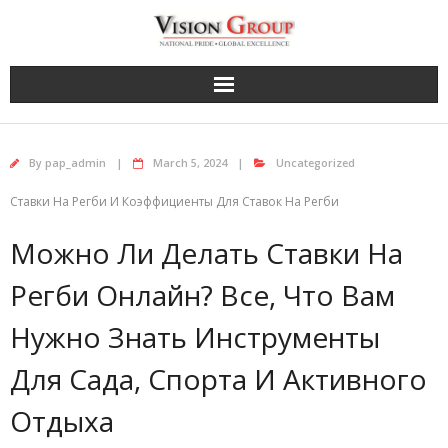
Skip
to
content
By
pap_admin
March 5, 2024
Uncategorized
Ставки На Регби И Коэффициенты Для Ставок На Регби
Можно Ли Делать Ставки На
Регби Онлайн? Все, Что Вам
Нужно Знать Инструменты
Для Сада, Спорта И Активного
Отдыха