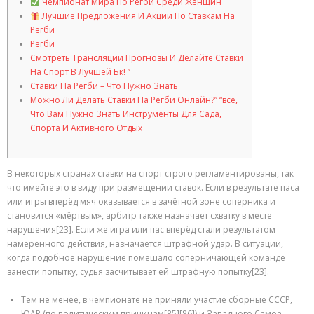
Чемпионат Мира По Регби Среди Женщин
Лучшие Предложения И Акции По Ставкам На
Регби
Регби
Смотреть Трансляции Прогнозы И Делайте Ставки
На Спорт В Лучшей Бк! ”
Ставки На Регби – Что Нужно Знать
Можно Ли Делать Ставки На Регби Онлайн?” “все,
Что Вам Нужно Знать Инструменты Для Сада,
Спорта И Активного Отдых
В некоторых странах ставки на спорт строго регламентированы, так
что имейте это в виду при размещении ставок. Если в результате паса
или игры вперёд мяч оказывается в зачётной зоне соперника и
становится «мёртвым», арбитр также назначает схватку в месте
нарушения[23]. Если же игра или пас вперёд стали результатом
намеренного действия, назначается штрафной удар. В ситуации,
когда подобное нарушение помешало соперничающей команде
занести попытку, судья засчитывает ей штрафную попытку[23].
Тем не менее, в чемпионате не приняли участие сборные СССР,
ЮАР (по политическим причинам[85][86]) и Западного Самоа.