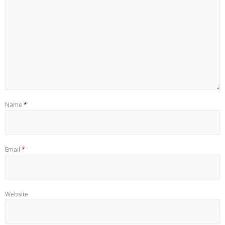
Name
*
Email
*
Website