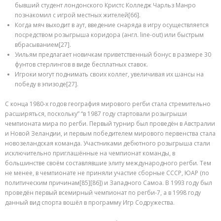
бывший студент лондонского Кристс Колледж Чарльз Манро
познакомил с игрой местных жителей[66].
Когда мяч выходит в аут, введение снаряда в игру осуществляется
посредством розыгрыша коридора (англ. line-out) или быстрым
вбрасыванием[27].
Уильям предлагает новичкам приветственный бонус в размере 30
фунтов стерлингов в виде бесплатных ставок.
Игроки могут поднимать своих коллег, увеличивая их шансы на
победу в эпизоде[27].
С конца 1980-х годов география мирового регби стала стремительно
расширяться, поскольку” “в 1987 году стартовали розыгрыши
чемпионата мира по регби. Первый турнир был проведён в Австралии
и Новой Зеландии, и первым победителем мирового первенства стала
новозеландская команда. Участниками дебютного розыгрыша стали
исключительно приглашённые на чемпионат команды, в
большинстве своём составлявшие элиту международного регби. Тем
не менее, в чемпионате не приняли участие сборные СССР, ЮАР (по
политическим причинам[85][86]) и Западного Самоа. В 1993 году был
проведён первый всемирный чемпионат по регби-7, а в 1998 году
данный вид спорта вошёл в программу Игр Содружества.