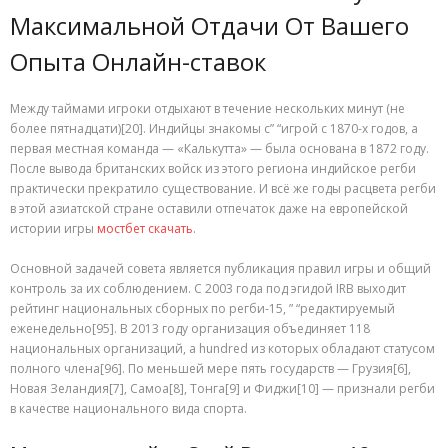
Максимальной Отдачи От Вашего
Опыта Онлайн-ставок
Между таймами игроки отдыхают в течение нескольких минут (не
более пятнадцати)[20]. Индийцы знакомы с” “игрой с 1870-х годов, а
первая местная команда — «Калькутта» — была основана в 1872 году.
После вывода британских войск из этого региона индийское регби
практически прекратило существование. И всё же годы расцвета регби
в этой азиатской стране оставили отпечаток даже на европейской
истории игры
мостбет скачать
.
Основной задачей совета является публикация правил игры и общий
контроль за их соблюдением. С 2003 года под эгидой IRB выходит
рейтинг национальных сборных по регби-15, ” “редактируемый
еженедельно[95]. В 2013 году организация объединяет 118
национальных организаций, a hundred из которых обладают статусом
полного члена[96]. По меньшей мере пять государств — Грузия[6],
Новая Зеландия[7], Самоа[8], Тонга[9] и Фиджи[10] — признали регби
в качестве национального вида спорта.