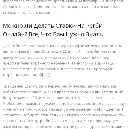
предоставляют возможность делать ставки на популярные лиги регби.
Основной задачей обороняющейся команды является остановка
игрока, владеющего мячом.
Можно Ли Делать Ставки На Регби
Онлайн? Все, Что Вам Нужно Знать
Дальнейшее” “распространение игры на африканском” “континенте
происходило в конце XIX и начале XX веков. Часто любители игры
придерживались расистских взглядов, не допуская до матчей
представителей коренного населения. Темнокожие африканцы
вследствие этого не проявляли интереса к игре и не проводили
отдельных состязаний[144].
Прежде чем сделать свою первую онлайн-ставку, важно знать, как
работает этот процесс. Уильям предлагает новичкам приветственный
бонус в размере 30 фунтов стерлингов в виде бесплатных ставок.
Чтобы претендовать на участие в этой акции, создайте экспресс-ставку
минимум из трех исходов, каждый с минимальным коэффициентом 1.
Старайтесь собирать статистику на каждого спортсмена отдельно, так
как составы команд в регби-7 часто меняются. Как и в предыдущем
виде регби, здесь также важны погодные условия, уровень мотивации