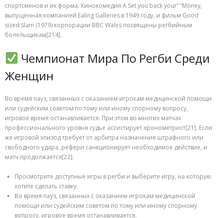
спортсменов и их форма. Кинокомедия A Set you back your” “Money,
выпущенная компанией Ealing Galleries в 1949 году, и фильм Good
sized Slam (1979) корпорации BBC Wales посвящены регбийным
болельщикам[214].
Чемпионат Мира По Регби Среди
Женщин
Во время пауз, связанных с оказанием игрокам медицинской помощи
или судейским советом по тому или иному спорному вопросу,
игровое время останавливается. При этом во многих матчах
профессионального уровня судье ассистирует хронометрист[21]. Если
же игровой эпизод требует от арбитра назначения штрафного или
свободного удара, рефери санкционирует необходимое действие, и
матч продолжается[22].
Просмотрите доступные игры в регби и выберите игру, на которую
хотите сделать ставку.
Во время пауз, связанных с оказанием игрокам медицинской
помощи или судейским советом по тому или иному спорному
вопросу, игровое время останавливается.