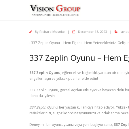
Skip
to
content
By
Richard Musoke
December 18, 2023
aviat
: 337 Zeplin Oyunu – Hem Eğlenin Hem Yeteneklerinizi Geliştir
337 Zeplin Oyunu – Hem Eğ
337 Zeplin Oyunu
, eğlenceli ve bağımlılık yaratan bir dene
engelleri aşın ve yüksek puanlar elde edin!
337 Zeplin Oyunu, görsel açıdan etkileyici ve heyecan dolu bir
daha da iyileşin!
337 Zeplin Oyunu
, her yaştan kullanıcıya hitap ediyor. Yüks
reflekslerinizi, el göz koordinasyonunuzu ve odaklanma beceril
Deneyimli bir oyuncuysanız veya yeni başlıyorsanız,
337 Zep