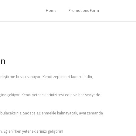
Home
Promotions Form
in
iştirme fırsatı sunuyor. Kendi zeplininizi kontrol edin,
ine çekiyor. Kendi yeteneklerinizi test edin ve her seviyede
ken bulacaksınız. Sadece eğlenmekle kalmayacak, aynı zamanda
. Eğlenirken yeteneklerinizi geliştirin!