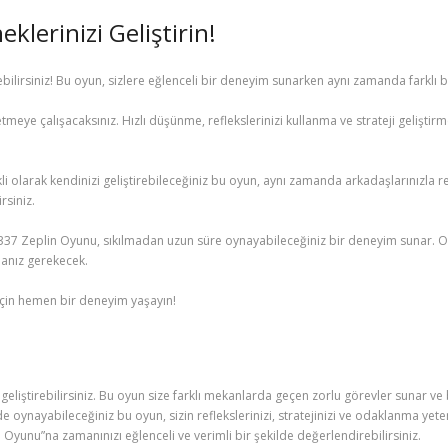
lerinizi Geliştirin!
ilirsiniz! Bu oyun, sizlere eğlenceli bir deneyim sunarken aynı zamanda farklı bec
eye çalışacaksınız. Hızlı düşünme, reflekslerinizi kullanma ve strateji geliştirm
ekli olarak kendinizi geliştirebileceğiniz bu oyun, aynı zamanda arkadaşlarınızla 
rsiniz.
an 337 Zeplin Oyunu, sıkılmadan uzun süre oynayabileceğiniz bir deneyim sunar
nmanız gerekecek.
 için hemen bir deneyim yaşayın!
eliştirebilirsiniz. Bu oyun size farklı mekanlarda geçen zorlu görevler sunar ve b
e oynayabileceğiniz bu oyun, sizin reflekslerinizi, stratejinizi ve odaklanma yeten
n Oyunu”na zamanınızı eğlenceli ve verimli bir şekilde değerlendirebilirsiniz.