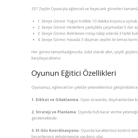
337 Zeplin Oyunu’yla eğlenceli ve heyecanlı görevleri tamamlay
1. Seviye Görevi: Yoğun trafikte 10 dakika boyunca uçmak.
2. Seviye Görevi: Hedeflere yanlışlıkla çarpmadan 5 dar a
3. Seviye Görevi: Belirlenen rotayı takip ederek 3 farklı b
4. Seviye Görevi: Havada 3 düşman zeplini ile temas kur
Her görevi tamamladığınızda, ödül olarak altın, çeşitli güçlen
karşılaşacaksınız.
Oyunun Eğitici Özellikleri
Oyunumuz, eğlenceli bir şekilde yeteneklerinizi geliştirebilece
1. Dikkat ve Odaklanma:
Oyun sırasında, düşmanlardan kaça
2. Strateji ve Planlama:
Oyunda hızlı karar verme yeteneğini
gerekmektedir.
3. El-Göz Koordinasyonu:
Oyunda karakterinizi kontrol etm
becerilerinizi geliştirmenize yardımcı olur.