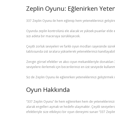
Zeplin Oyunu: Eğlenirken Yetenek
337 Zeplin Oyunu ile hem eğlenip hem yeteneklerinizi geliştireb
Oyunda zeplin kontrolünü ele alacak ve yüksek puanlar elde etm
sizi adeta bir maceraya sürükleyecek.
Çeşitli zorluk seviyeleri ve farklı oyun modları sayesinde sür
tablosunda üst sıralara yükselerek yeteneklerinizi kanıtlayabili
Zengin görsel efektler ve akıcı oyun mekanikleriyle donatıl
seviyelere ilerlemek için becerilerinizi en üst seviyede kulla
Siz de Zeplin Oyunu ile eğlenirken yeteneklerinizi geliştirmek
Oyun Hakkında
“337 Zeplin Oyunu” ile hem eğlenirken hem de yeteneklerinizi g
alarak engelleri aşmak ve hedefe ulaşmaktır. Çeşitli seviyelerd
efektleriyle size etkileyici bir oyun deneyimi sunan “337 Zepli