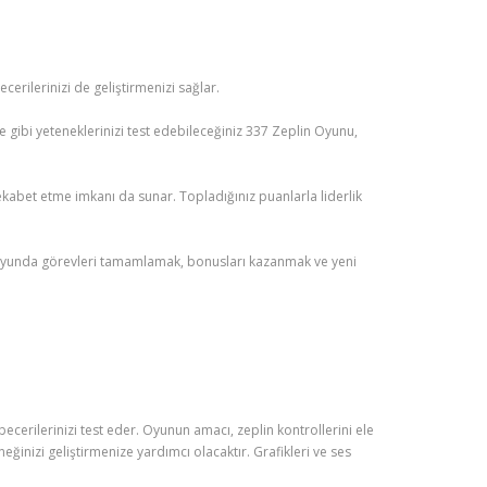
erilerinizi de geliştirmenizi sağlar.
e gibi yeteneklerinizi test edebileceğiniz 337 Zeplin Oyunu,
rekabet etme imkanı da sunar. Topladığınız puanlarla liderlik
. Oyunda görevleri tamamlamak, bonusları kazanmak ve yeni
ecerilerinizi test eder. Oyunun amacı, zeplin kontrollerini ele
eğinizi geliştirmenize yardımcı olacaktır. Grafikleri ve ses