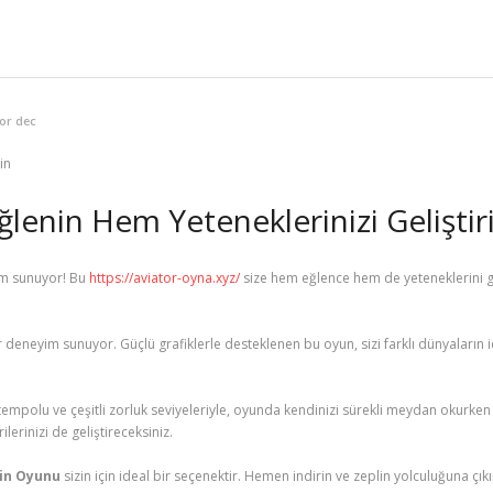
or dec
in
lenin Hem Yeteneklerinizi Geliştir
yim sunuyor! Bu
https://aviator-oyna.xyz/
size hem eğlence hem de yeteneklerini gel
 deneyim sunuyor. Güçlü grafiklerle desteklenen bu oyun, sizi farklı dünyaların iç
ek tempolu ve çeşitli zorluk seviyeleriyle, oyunda kendinizi sürekli meydan okur
erinizi de geliştireceksiniz.
lin Oyunu
sizin için ideal bir seçenektir. Hemen indirin ve zeplin yolculuğuna çıkın