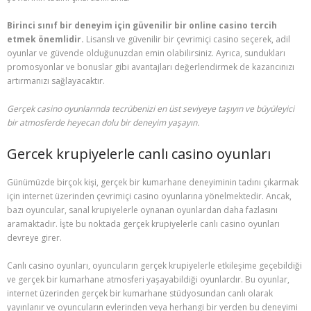
Birinci sınıf bir deneyim için güvenilir bir online casino tercih
etmek önemlidir.
Lisanslı ve güvenilir bir çevrimiçi casino seçerek, adil
oyunlar ve güvende olduğunuzdan emin olabilirsiniz. Ayrıca, sundukları
promosyonlar ve bonuslar gibi avantajları değerlendirmek de kazancınızı
artırmanızı sağlayacaktır.
Gerçek casino oyunlarında tecrübenizi en üst seviyeye taşıyın ve büyüleyici
bir atmosferde heyecan dolu bir deneyim yaşayın.
Gercek krupiyelerle canlı casino oyunları
Günümüzde birçok kişi, gerçek bir kumarhane deneyiminin tadını çıkarmak
için internet üzerinden çevrimiçi casino oyunlarına yönelmektedir. Ancak,
bazı oyuncular, sanal krupiyelerle oynanan oyunlardan daha fazlasını
aramaktadır. İşte bu noktada gerçek krupiyelerle canlı casino oyunları
devreye girer.
Canlı casino oyunları, oyuncuların gerçek krupiyelerle etkileşime geçebildiği
ve gerçek bir kumarhane atmosferi yaşayabildiği oyunlardır. Bu oyunlar,
internet üzerinden gerçek bir kumarhane stüdyosundan canlı olarak
yayınlanır ve oyuncuların evlerinden veya herhangi bir yerden bu deneyimi