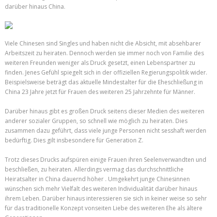
darüber hinaus China.
Viele Chinesen sind Singles und haben nicht die Absicht, mit absehbarer
Arbeitszeit zu heiraten. Dennoch werden sie immer noch von Familie des
weiteren Freunden weniger als Druck gesetzt, einen Lebenspartner zu
finden. Jenes Gefühl spiegelt sich in der offiziellen Regierungspolitik wider.
Beispielsweise beträgt das aktuelle Mindestalter für die Eheschließung in
China 23 Jahre jetzt für Frauen des weiteren 25 Jahrzehnte für Männer.
Darüber hinaus gibt es großen Druck seitens dieser Medien des weiteren
anderer sozialer Gruppen, so schnell wie möglich zu heiraten. Dies
zusammen dazu geführt, dass viele junge Personen nicht sesshaft werden
bedürftig. Dies gilt insbesondere für Generation Z.
Trotz dieses Drucks aufspüren einige Frauen ihren Seelenverwandten und
beschließen, zu heiraten. Allerdings vermag das durchschnittliche
Heiratsalter in China dauernd höher . Umgekehrt junge Chinesinnen
wünschen sich mehr Vielfalt des weiteren Individualität darüber hinaus
ihrem Leben. Darüber hinaus interessieren sie sich in keiner weise so sehr
für das traditionelle Konzept vonseiten Liebe des weiteren Ehe als ältere