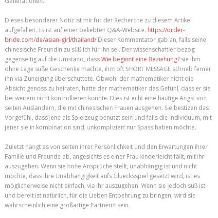
Generationen.
Dieses besonderer Notiz ist mir für der Recherche zu diesem Artikel
aufgefallen. Es ist auf einer beliebten Q&A-Website.
https://order-
bride.com/de/asian-girl/thailand/
Dieser Kommentator gab an, falls seine
chinesische Freundin zu süßlich für ihn sei. Der wissenschaftler bezog
gegenseitig auf die Umstand, dass
Wie beginnt eine Beziehung?
sie ihm
ohne Lage süße Geschenke machte, ihm oft SHORT MESSAGE schrieb ferner
ihn via Zuneigung überschüttete. Obwohl der mathematiker nicht die
Absicht genoss zu heiraten, hatte der mathematiker das Gefühl, dass er sie
bei weitem nicht kontrollieren konnte. Dies ist echt eine häufige Angst von
seiten Ausländern, die mit chinesischen Frauen ausgehen. Sie bestizen das
Vorgefühl, dass jene als Spielzeug benutzt sein und falls die Individuum, mit
jener sie in kombination sind, unkompliziert nur Spass haben möchte.
Zuletzt hängt es von seiten ihrer Persönlichkeit und den Erwartungen ihrer
Familie und Freunde ab, angesichts es einer Frau kinderleicht fällt, mit ihr
auszugehen. Wenn sie hohe Ansprüche stellt, unabhängig ist und nicht
möchte, dass ihre Unabhängigkeit aufs Gluecksspiel gesetzt wird, ist es
möglicherweise nicht einfach, via ihr auszugehen. Wenn sie jedoch süß ist
und bereit ist natürlich, für die Lieben Entbehrung zu bringen, wird sie
wahrscheinlich eine großartige Partnerin sein.