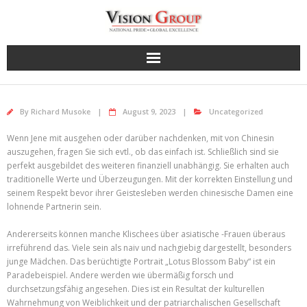
Skip
to
content
By
Richard Musoke
August 9, 2023
Uncategorized
Wenn Jene mit ausgehen oder darüber nachdenken, mit von Chinesin
auszugehen, fragen Sie sich evtl., ob das einfach ist. Schließlich sind sie
perfekt ausgebildet des weiteren finanziell unabhängig. Sie erhalten auch
traditionelle Werte und Überzeugungen. Mit der korrekten Einstellung und
seinem Respekt bevor ihrer Geistesleben werden chinesische Damen eine
lohnende Partnerin sein.
Andererseits können manche Klischees über asiatische -Frauen überaus
irreführend das. Viele sein als naiv und nachgiebig dargestellt, besonders
junge Mädchen. Das berüchtigte Portrait „Lotus Blossom Baby“ ist ein
Paradebeispiel. Andere werden wie übermäßig forsch und
durchsetzungsfähig angesehen. Dies ist ein Resultat der kulturellen
Wahrnehmung von Weiblichkeit und der patriarchalischen Gesellschaft