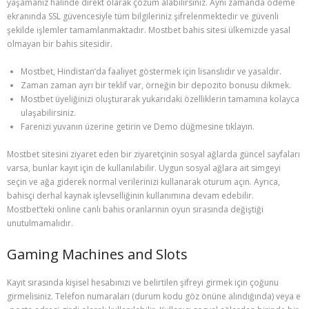
yaşamanız halinde direkt olarak çözüm alabilirsiniz. Aynı zamanda ödeme
ekranında SSL güvencesiyle tüm bilgileriniz şifrelenmektedir ve güvenli
şekilde işlemler tamamlanmaktadır. Mostbet bahis sitesi ülkemizde yasal
olmayan bir bahis sitesidir.
Mostbet, Hindistan’da faaliyet göstermek için lisanslıdır ve yasaldır.
Zaman zaman ayrı bir teklif var, örneğin bir depozito bonusu dikmek.
Mostbet üyeliğinizi oluşturarak yukarıdaki özelliklerin tamamına kolayca
ulaşabilirsiniz.
Farenizi yuvanın üzerine getirin ve Demo düğmesine tıklayın.
Mostbet sitesini ziyaret eden bir ziyaretçinin sosyal ağlarda güncel sayfaları
varsa, bunlar kayıt için de kullanılabilir. Uygun sosyal ağlara ait simgeyi
seçin ve ağa giderek normal verilerinizi kullanarak oturum açın. Ayrıca,
bahisçi derhal kaynak işlevselliğinin kullanımına devam edebilir.
Mostbet’teki online canlı bahis oranlarının oyun sırasında değiştiği
unutulmamalıdır.
Gaming Machines and Slots
Kayıt sırasında kişisel hesabınızı ve belirtilen şifreyi girmek için çoğunu
girmelisiniz. Telefon numaraları (durum kodu göz önüne alındığında) veya e