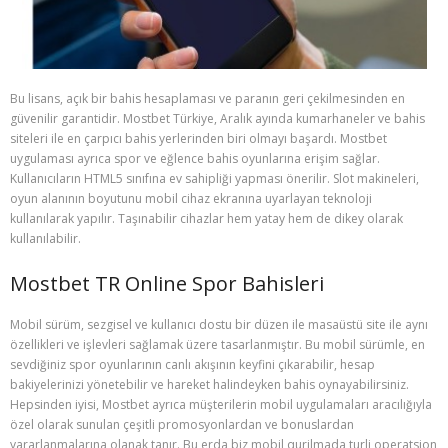
Bu lisans, açık bir bahis hesaplaması ve paranın geri çekilmesinden en
güvenilir garantidir. Mostbet Türkiye, Aralık ayında kumarhaneler ve bahis
siteleri ile en çarpıcı bahis yerlerinden biri olmayı başardı. Mostbet
uygulaması ayrıca spor ve eğlence bahis oyunlarına erişim sağlar.
Kullanıcıların HTML5 sınıfına ev sahipliği yapması önerilir. Slot makineleri,
oyun alanının boyutunu mobil cihaz ekranına uyarlayan teknoloji
kullanılarak yapılır. Taşınabilir cihazlar hem yatay hem de dikey olarak
kullanılabilir.
Mostbet TR Online Spor Bahisleri
Mobil sürüm, sezgisel ve kullanıcı dostu bir düzen ile masaüstü site ile aynı
özellikleri ve işlevleri sağlamak üzere tasarlanmıştır. Bu mobil sürümle, en
sevdiğiniz spor oyunlarının canlı akışının keyfini çıkarabilir, hesap
bakiyelerinizi yönetebilir ve hareket halindeyken bahis oynayabilirsiniz.
Hepsinden iyisi, Mostbet ayrıca müşterilerin mobil uygulamaları aracılığıyla
özel olarak sunulan çeşitli promosyonlardan ve bonuslardan
yararlanmalarına olanak tanır. Bu erda biz mobil qurilmada turli operatsion