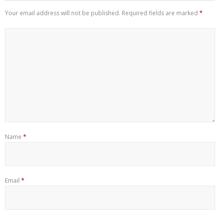
Your email address will not be published.
Required fields are marked
*
Name
*
Email
*