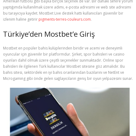
Amerikan futbolu gibi başka birçok seçenek de var. Bir dahaki sefere yorum
yaptığımda kullanılmak üzere adımı, e-posta adresimi ve web site adresimi
bu tarayıcıya kaydet. Mostbet Live destek hattı kullanıcıları güvenilir bir
izlenim haline getirir
pigments-terres-couleurs.com
.
Türkiye’den Mostbet’e Giriş
Mostbet en popüler bahis kulüplerinden biridir ve acemi ve deneyimli
oyuncular için güvenilir bir platformdur. Şirket, spor bahisleri ve casino
oyunları dahil olmak üzere çeşitli seçenekler sunmaktadır. Online spor
bahisleri ile ilgilenen Türk kullanıcılar Mostbet sitesine göz atmalıdır. Bu
bahis sitesi, sektördeki en iyi bahis oranlarından bazılarını ve NetEnt ve
Microgaming gibi önde gelen sağlayıcıların geniş bir oyun yelpazesini sunar.