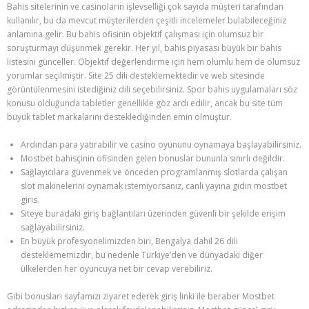
Bahis sitelerinin ve casinoların işlevselliği çok sayıda müşteri tarafından
kullanılır, bu da mevcut müşterilerden çeşitli incelemeler bulabileceğiniz
anlamına gelir. Bu bahis ofisinin objektif çalışması için olumsuz bir
soruşturmayı düşünmek gerekir. Her yıl, bahis piyasası büyük bir bahis
listesini günceller. Objektif değerlendirme için hem olumlu hem de olumsuz
yorumlar seçilmiştir. Site 25 dili desteklemektedir ve web sitesinde
görüntülenmesini istediğiniz dili seçebilirsiniz. Spor bahis uygulamaları söz
konusu olduğunda tabletler genellikle göz ardı edilir, ancak bu site tüm
büyük tablet markalarını desteklediğinden emin olmuştur.
Ardından para yatırabilir ve casino oyununu oynamaya başlayabilirsiniz.
Mostbet bahisçinin ofisinden gelen bonuslar bununla sınırlı değildir.
Sağlayıcılara güvenmek ve önceden programlanmış slotlarda çalışan
slot makinelerini oynamak istemiyorsanız, canlı yayına gidin mostbet
giris.
Siteye buradaki giriş bağlantıları üzerinden güvenli bir şekilde erişim
sağlayabilirsiniz.
En büyük profesyonelimizden biri, Bengalya dahil 26 dili
desteklememizdir, bu nedenle Türkiye’den ve dünyadaki diğer
ülkelerden her oyuncuya net bir cevap verebiliriz.
Gibi bonusları sayfamızı ziyaret ederek giriş linki ile beraber Mostbet