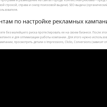
х программ и размещение на сайтах города. Контекстная реклама – предс
ой строкой, справа и снизу поисковой выдачи). SEO-выдача (органически
ользователя.
нтам по настройке рекламных кампан
ете без малейшего риска протестировать ее на своем бизнесе. После эт
инге и для оптимизации работы компании. Для этого нужно использовать
ании, просмотреть детали о Impressions, Clicks, Conversions (зависит от