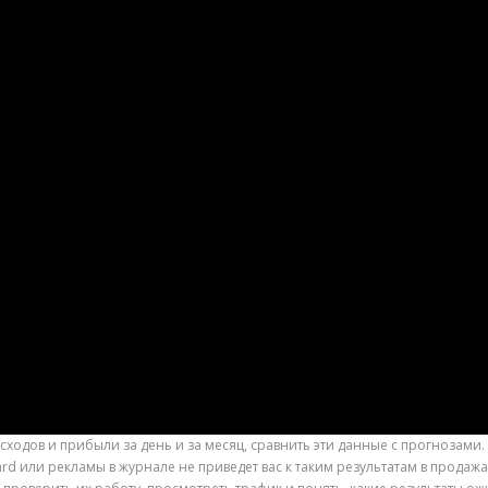
ходов и прибыли за день и за месяц, сравнить эти данные с прогнозам
ard или рекламы в журнале не приведет вас к таким результатам в продажа