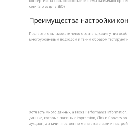
конверсии на сайт. Поисковые системы различают пропл
сети (это задача SEO).
Преимущества настройки кон
После этого вы сможете четко осознать, какие у них осо
многоуровневым подходом и таким образом тестируют и 
Хотя есть много данных, а также Performance Informati
данные, которые связаны с Impression, Click и Conversion
аукцион, а значит, постоянно меняются ставки и настрой