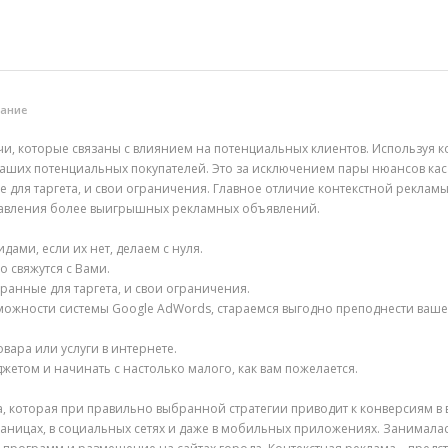
вание
чи, которые связаны с влиянием на потенциальных клиентов. Используя к
ших потенциальных покупателей. Это за исключением пары нюансов кас
 для таргета, и свои ограничения. Главное отличие контекстной рекламы,
ставления более выигрышных рекламных объявлений.
ами, если их нет, делаем с нуля.
 свяжутся с Вами.
ранные для таргета, и свои ограничения.
ожности системы Google AdWords, стараемся выгодно преподнести ваше
вара или услуги в интернете.
етом и начинать с настолько малого, как вам пожелается.
, которая при правильно выбранной стратегии приводит к конверсиям в ви
траницах, в социальных сетях и даже в мобильных приложениях. Занима