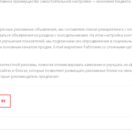
главное преимущество самостоятельной настройки — экономия бюджета.
ресные рекламные объявления, мы составляем списки ремаркетинга с помо
ываться объявления из раздела с холодильниками. На этом настройка кон
я улучшения показателей, мы подключаем seo ипродвижение в социальны
шим основным каналом продаж. E-mail маркетинг Работаем со сложными це
контекстной рекламы, помогая оптимизировать кампании и улучшать их эф
 сайтах и блогах, которые позволяют размещать рекламные блоки на сво
оторые рекламодатель предлагает.
 BE