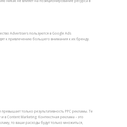
нию никак не влияет на позиционирование ресурса в
ство Advertisers пользуются в Google Ads
дят к привлечению большего внимания к их бренду.
и превышает только результативность PPC рекламы. Те
и в Content Marketing. Контекстная реклама – это
кламу, то ваши расходы будут только множиться,