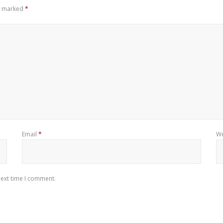
re marked
*
Email
*
We
next time I comment.