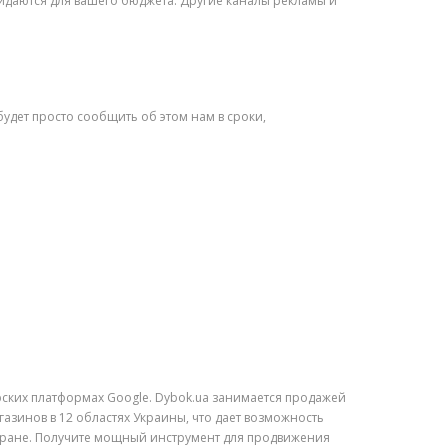
жидаются для вашего бюджета. Другие каналы рекламы и
удет просто сообщить об этом нам в сроки,
рских платформах Google. Dybok.ua занимается продажей
газинов в 12 областях Украины, что дает возможность
стране. Получите мощный инструмент для продвижения