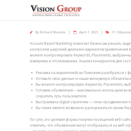
Skip
to
content
By
Richard Musoke
April 7, 2023
IT Образо
Account Based Marketing помогает бизнесам решать зада
контролем широкий диапазон вариантов привлечения ва
можете контролировать Keywords, Placements, выбранные
измерима и отслеживаема. Анализ конкурентов для со
Реклама на маркетплейсах Поможем разобраться с фид
Оставьте свои данные и наши менеджера обязательно
Вы можете контролировать Keywords, Placements, выб
Готовим объявления— максимально используем возм
сократить путь пользователя.
Выстраивала digital-стратегию — план продвижения то
Вы также имеете возможно распоряжаться своим бюдж
По сути, это целевая форма покупки посещений веб-сайта
отметить, что объявления могут отображаться на веб-с