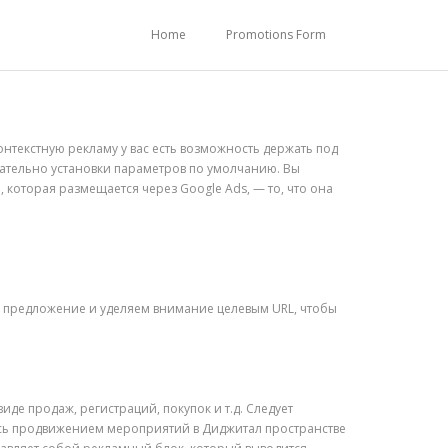
Home
Promotions Form
онтекстную рекламу у вас есть возможность держать под
ательно установки параметров по умолчанию. Вы
 которая размещается через Google Ads, — то, что она
 предложение и уделяем внимание целевым URL, чтобы
де продаж, регистраций, покупок и т.д. Следует
лась продвижением мероприятий в Диджитал пространстве