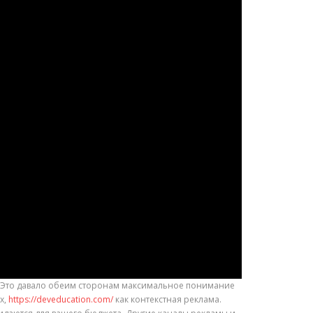
и. Это давало обеим сторонам максимальное понимание
х,
https://deveducation.com/
как контекстная реклама.