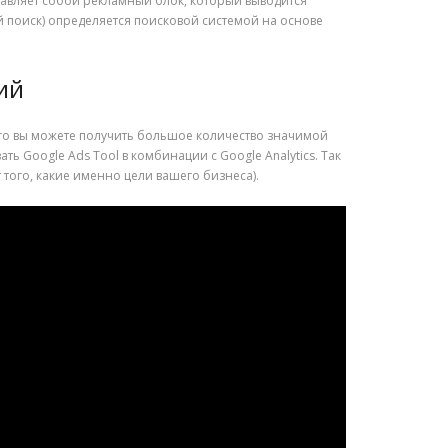
тавляет собой рекламный блок, который выводится
й поиск) определяется поисковой системой на основе
ий
ого вы можете получить большое количество значимой
 Google Ads Tool в комбинации с Google Analytics. Так
 того, какие именно цели вашего бизнеса).