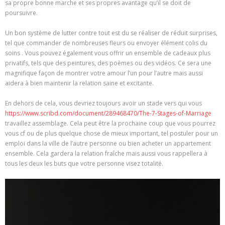
sa propre bonne marche et ses propres avantage qu’il se doit de
poursuivre.
Un bon système de lutter contre tout est du se réaliser de réduit surprises,
tel que commander de nombreuses fleurs ou envoyer élément colis du
soins . Vous pouvez également vous offrir un ensemble de cadeaux plus
privatifs, tels que des peintures, des poèmes ou des vidéos. Ce sera une
magnifique façon de montrer votre amour l’un pour l’autre mais aussi
aidera à bien maintenir la relation saine et excitante.
En dehors de cela, vous devriez toujours avoir un stade vers qui vous
https://www.scribd.com/document/289468470/The-7-Stages-of-Marriage
travaillez assemblage. Cela peut être la prochaine coup que vous pourrez
vous cf ou de plus quelque chose de mieux important, tel postuler pour un
emploi dans la ville de l’autre personne ou bien acheter un appartement
ensemble. Cela gardera la relation fraîche mais aussi vous rappellera à
tous les deux les buts que votre personne visez totalité.