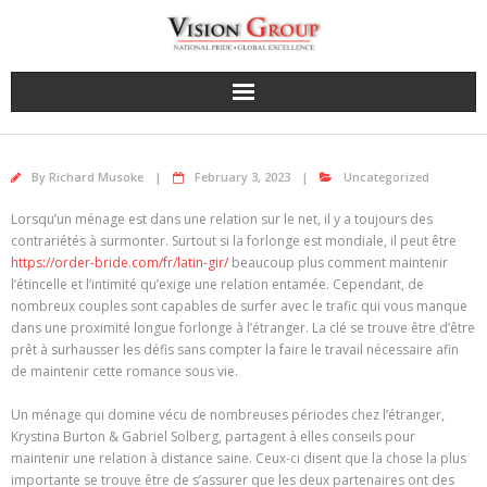
Skip
to
content
By
Richard Musoke
February 3, 2023
Uncategorized
Lorsqu’un ménage est dans une relation sur le net, il y a toujours des
contrariétés à surmonter. Surtout si la forlonge est mondiale, il peut être
https://order-bride.com/fr/latin-gir/
beaucoup plus comment maintenir
l’étincelle et l’intimité qu’exige une relation entamée. Cependant, de
nombreux couples sont capables de surfer avec le trafic qui vous manque
dans une proximité longue forlonge à l’étranger. La clé se trouve être d’être
prêt à surhausser les défis sans compter la faire le travail nécessaire afin
de maintenir cette romance sous vie.
Un ménage qui domine vécu de nombreuses périodes chez l’étranger,
Krystina Burton & Gabriel Solberg, partagent à elles conseils pour
maintenir une relation à distance saine. Ceux-ci disent que la chose la plus
importante se trouve être de s’assurer que les deux partenaires ont des