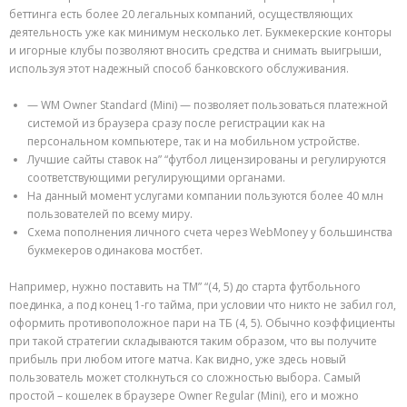
беттинга есть более 20 легальных компаний, осуществляющих
деятельность уже как минимум несколько лет. Букмекерские конторы
и игорные клубы позволяют вносить средства и снимать выигрыши,
используя этот надежный способ банковского обслуживания.
— WM Owner Standard (Mini) — позволяет пользоваться платежной
системой из браузера сразу после регистрации как на
персональном компьютере, так и на мобильном устройстве.
Лучшие сайты ставок на” “футбол лицензированы и регулируются
соответствующими регулирующими органами.
На данный момент услугами компании пользуются более 40 млн
пользователей по всему миру.
Схема пополнения личного счета через WebMoney у большинства
букмекеров одинакова мостбет.
Например, нужно поставить на ТМ” “(4, 5) до старта футбольного
поединка, а под конец 1-го тайма, при условии что никто не забил гол,
оформить противоположное пари на ТБ (4, 5). Обычно коэффициенты
при такой стратегии складываются таким образом, что вы получите
прибыль при любом итоге матча. Как видно, уже здесь новый
пользователь может столкнуться со сложностью выбора. Самый
простой – кошелек в браузере Owner Regular (Mini), его и можно