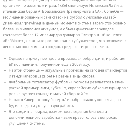
органами по азартным играм. 1xBet спонсирует Испанская Ла Лига,
итальянская Серия А, Бразильская Премьер-лига и CAF.. ComeOn —
это лицензированный сайт ставок на футбол с уникальным веб-
дизайном.” “[newline]На данный момент в системе зарегистрировано
более 36 миллионов аккаунтов, а объем денежных переводов
составляет более 17 миллиардов долларов. Электронный кошелек
«ВебМани» достаточно распространен у букмекеров, что позволяет с
легкостью пополнять и выводить средства с игрового счета.
Однако на деле у нее просто произошел ребрендинг, и работает
БК по лицензии, полученной еще в 2009 году.
На этой странице — актуальные прогнозы на сегодня от экспертов
и гандикаперов Legalbet на разные виды спорта.
Футбольный тотализатор футбол – Прогнозы результатов матчей
русской премьер-лиги, Кубка Рф, европейских кубковых турниров с
ролью русских команд и матчей сборной Рф.
Нажав в Кипере кнопку “создать” и выбрав валюту кошелька, он
будет создан и доступен для работы.
Это кредитная биржа, возможность ведения бизнеса и
дополнительного заработка – даже право голоса в вопросах
улучшения системы.