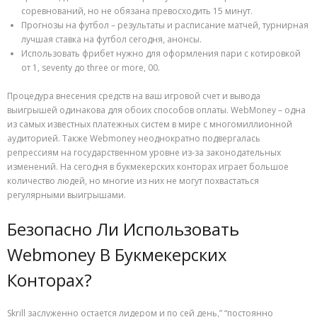
соревнований, но не обязана превосходить 15 минут.
Прогнозы на футбол – результаты и расписание матчей, турнирная
лучшая ставка на футбол сегодня, анонсы.
Использовать фрибет нужно для оформления пари с котировкой
от 1, seventy до three or more, 00.
Процедура внесения средств на ваш игровой счет и вывода
выигрышей одинакова для обоих способов оплаты. WebMoney – одна
из самых известных платежных систем в мире с многомиллионной
аудиторией. Также Webmoney неоднократно подвергалась
репрессиям на государственном уровне из-за законодательных
изменений. На сегодня в букмекерских конторах играет большое
количество людей, но многие из них не могут похвастаться
регулярными выигрышами.
Безопасно Ли Использовать
Webmoney В Букмекерских
Конторах?
Skrill заслуженно остается лидером и по сей день,” “постоянно