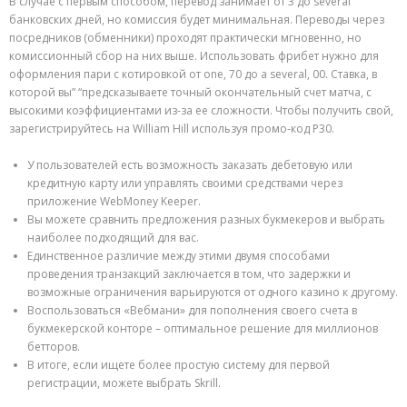
В случае с первым способом, перевод занимает от 3 до several
банковских дней, но комиссия будет минимальная. Переводы через
посредников (обменники) проходят практически мгновенно, но
комиссионный сбор на них выше. Использовать фрибет нужно для
оформления пари с котировкой от one, 70 до a several, 00. Ставка, в
которой вы” “предсказываете точный окончательный счет матча, с
высокими коэффициентами из-за ее сложности. Чтобы получить свой,
зарегистрируйтесь на William Hill используя промо-код P30.
У пользователей есть возможность заказать дебетовую или
кредитную карту или управлять своими средствами через
приложение WebMoney Keeper.
Вы можете сравнить предложения разных букмекеров и выбрать
наиболее подходящий для вас.
Единственное различие между этими двумя способами
проведения транзакций заключается в том, что задержки и
возможные ограничения варьируются от одного казино к другому.
Воспользоваться «Вебмани» для пополнения своего счета в
букмекерской конторе – оптимальное решение для миллионов
бетторов.
В итоге, если ищете более простую систему для первой
регистрации, можете выбрать Skrill.