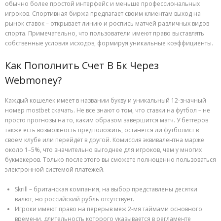
обычно более простой интерфейс и меньше профессиональных
игроков. Спортивная биржа предлагает своим клиентам выход на
рынок ставок – открывает линию и роспись матчей различных видов
спорта. Примечательно, что пользователи имеют право выставлять
собственные условия исходов, формируя уникальные коэффициенты.
Как Пополнить Счет В Бк Через
Webmoney?
Каждый кошелек имеет в названии букву и уникальный 12-значный
номер mostbet скачать. Не все знают о том, что ставки на футбол – не
просто прогнозы на то, каким образом завершится матч. У беттеров
также есть возможность предположить, останется ли футболист в
своём клубе или перейдёт в другой. Комиссия эквивалентна марже
около 1–5%, что значительно выгоднее для игроков, чем у многих
букмекеров. Только после этого вы сможете полноценно пользоваться
электронной системой платежей.
Skrill – британская компания, на выбор представлены десятки
валют, но российский рубль отсутствует.
Игроки имеют право на перерыв меж 2-мя таймами основного
времени, длительность которого указывается в регламенте