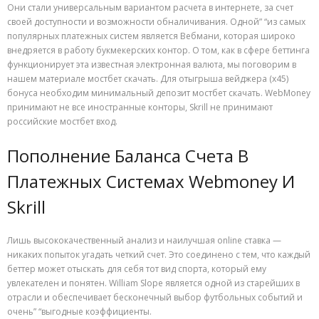
Они стали универсальным вариантом расчета в интернете, за счет
своей доступности и возможности обналичивания. Одной” “из самых
популярных платежных систем является Вебмани, которая широко
внедряется в работу букмекерских контор. О том, как в сфере беттинга
функционирует эта известная электронная валюта, мы поговорим в
нашем материале мостбет скачать. Для отыгрыша вейджера (x45)
бонуса необходим минимальный депозит мостбет скачать. WebMoney
принимают не все иностранные конторы, Skrill не принимают
российские мостбет вход.
Пополнение Баланса Счета В
Платежных Системах Webmoney И
Skrill
Лишь высококачественный анализ и наилучшая online ставка —
никаких попыток угадать четкий счет. Это соединено с тем, что каждый
беттер может отыскать для себя тот вид спорта, который ему
увлекателен и понятен. William Slope является одной из старейших в
отрасли и обеспечивает бесконечный выбор футбольных событий и
очень” “выгодные коэффициенты.