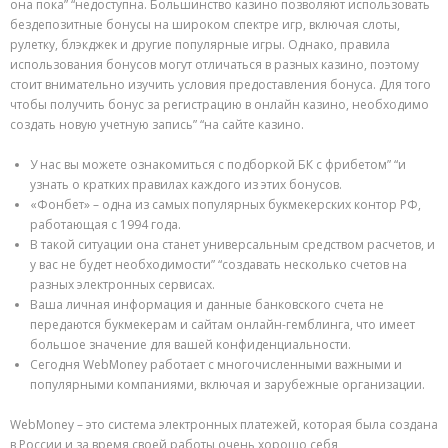
она пока” “недоступна. Большинство казино позволяют использовать
бездепозитные бонусы на широком спектре игр, включая слоты,
рулетку, блэкджек и другие популярные игры. Однако, правила
использования бонусов могут отличаться в разных казино, поэтому
стоит внимательно изучить условия предоставления бонуса. Для того
чтобы получить бонус за регистрацию в онлайн казино, необходимо
создать новую учетную запись” “на сайте казино.
У нас вы можете ознакомиться с подборкой БК с фрибетом” “и
узнать о кратких правилах каждого из этих бонусов.
«Фонбет» – одна из самых популярных букмекерских контор РФ,
работающая с 1994 года.
В такой ситуации она станет универсальным средством расчетов, и
у вас не будет необходимости” “создавать несколько счетов на
разных электронных сервисах.
Ваша личная информация и данные банковского счета не
передаются букмекерам и сайтам онлайн-гемблинга, что имеет
большое значение для вашей конфиденциальности.
Сегодня WebMoney работает с многочисленными важными и
популярными компаниями, включая и зарубежные организации.
WebMoney – это система электронных платежей, которая была создана
в России и за время своей работы очень хорошо себя