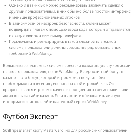
Однако и в таких БК можно рекомендовать заключать сделки с
другими пользователями, в них обычно более простой интерфейс
и меньше профессиональных игроков.
В зависимости от настроек безопасности, клиент может
подтвердить платеж с помощью ввода кода, который отправляется
на закрепленный ним номер телефона.
Подключаясь и регистрируясь в такой сложной платежной
системе, пользователи должны совершить ряд обязательных
требований WebMoney.
Большинство платежных систем перестали возлагать уплату комиссии
на своего пользователя, но не WebMoney. Бездепозитный бонус в
казино — это бонус, который игрок может получить без
необходимости внесения депозита на свой игровой счет. Он
предоставляется игрокам в качестве поощрения за регистрацию или
активность на сайте казино. Если вы хотите обезопасить личную
информацию, используйте платежный сервис WebMoney.
Футбол Эксперт
Skrill предлагает карту MasterCard, но для российских пользователей