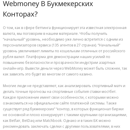
Webmoney В Букмекерских
Конторах?
О том, как в сфере беттинга функционирует эта известная электронная
валюта, мы поговорим в нашем материале. Чтобы получить
“начальный” уровень, необходимо уже лично встретится с одним из
персонализаторов сервиса (135 агентов в 27 странах). “Начальный”
уровень увеличивает лимиты по кошелькам отличных от российского
рубля валют. Платформа для демонстрации наших усилий по
повышению безопасности и прозрачности индустрии азартных
онлайн-игр. Вывести деньги через WebMoney может быть сложнее, так
как зависеть это будет во многом от самого казино.
Многие люди не представляют, как анализировать спортивный матч и
делать точные прогнозы на спортивные события ставки мостбет.
Каждое приложение имеет свои особенности, с которыми можно
ознакомиться на официальном сайте платежной системы. Также
существует ряд букмекерских” “контор, в которых функционал биржи
не основной и плохо конкурирует с такими крупными организациями,
как Betfair, BetDaq или Matchbook. Однако и в таких БК можно
рекомендовать заключать сделки с другими пользователями, в них