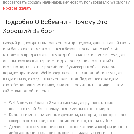
посоветовать создать начинающему новому пользователю WebMoney
мостбет скачать
.
Подробно О Вебмани – Почему Это
Хороший Выбор?
Каждый раз, когда вы выполняете эти процедуры, данные вашей карты
или банковского счета остаются в безопасности. Затем веб-сайт
мгновенно предоставляет вам коды безопасности (CVC2 и CVV2) для
оплаты покупок в Интернете” “и для проведения транзакций на
игровых порталах. Все российские букмекеры в обязательном
порядке принимают WebMoney в качестве платежной системы для
ввода и выводе средств на счета клиентов. Подробнее о каждом
способе пополнения и вывода можно прочитать на официальном
сайте платежной системы.
WebMoney по большей части система для русскоязычных
пользователей, Skrill пользуются клиенты со всего мира.
Биатлон и многочисленные другие виды спорта, на которые также
совершаются ставки, но не так интенсивно, как на футбол.
Делается это самостоятельно на основе анализа коэффициентов,
либо автоматически при помощи специальных сервисов,