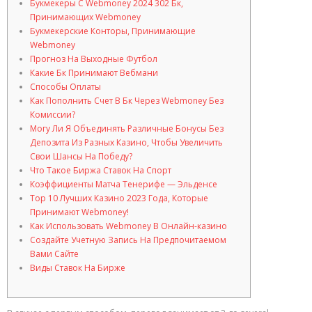
Букмекеры С Webmoney 2024 302 Бк,
Принимающих Webmoney
Букмекерские Конторы, Принимающие
Webmoney
Прогноз На Выходные Футбол
Какие Бк Принимают Вебмани
Способы Оплаты
Как Пополнить Счет В Бк Через Webmoney Без
Комиссии?
Могу Ли Я Объединять Различные Бонусы Без
Депозита Из Разных Казино, Чтобы Увеличить
Свои Шансы На Победу?
Что Такое Биржа Ставок На Спорт
Коэффициенты Матча Тенерифе — Эльденсе
Top 10 Лучших Казино 2023 Года, Которые
Принимают Webmoney!
Как Использовать Webmoney В Онлайн-казино
Создайте Учетную Запись На Предпочитаемом
Вами Сайте
Виды Ставок На Бирже