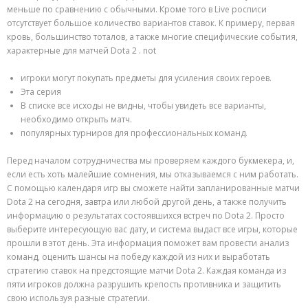
меньше по сравнению с обычными. Кроме того в Live росписи
отсутствует большое количество вариантов ставок. К примеру, первая
кровь, большинство тоталов, а также многие специфические события,
характерные для матчей Dota 2 . not
игроки могут покупать предметы для усиления своих героев.
Эта серия
В списке все исходы не видны, чтобы увидеть все варианты,
необходимо открыть матч.
популярных турниров для профессиональных команд.
Перед началом сотрудничества мы проверяем каждого букмекера, и,
если есть хоть малейшие сомнения, мы отказываемся с ним работать.
С помощью календаря игр вы сможете найти запланированные матчи
Dota 2 на сегодня, завтра или любой другой день, а также получить
информацию о результатах состоявшихся встреч по Dota 2. Просто
выберите интересующую вас дату, и система выдаст все игры, которые
прошли в этот день. Эта информация поможет вам провести анализ
команд, оценить шансы на победу каждой из них и выработать
стратегию ставок на предстоящие матчи Dota 2. Каждая команда из
пяти игроков должна разрушить крепость противника и защитить
свою используя разные стратегии.