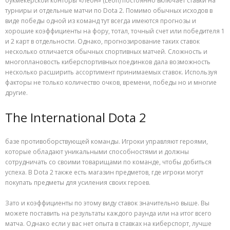
букмекерской конторы «Леон» (Leon) постоянно включает ставки на
турниры и отдельные матчи по Dota 2. Помимо обычных исходов в
виде победы одной из команд тут всегда имеются прогнозы и
хорошие коэффициенты на фору, тотал, точный счет или победителя 1
и 2 карт в отдельности. Однако, прогнозирование таких ставок
несколько отличается обычных спортивных матчей. Сложность и
многоплановость киберспортивных поединков дала возможность
несколько расширить ассортимент принимаемых ставок. Используя
факторы не только количество очков, времени, победы но и многие
другие.
The International Dota 2
базе противоборствующей команды. Игроки управляют героями,
которые обладают уникальными способностями и должны
сотрудничать со своими товарищами по команде, чтобы добиться
успеха. В Dota 2 также есть магазин предметов, где игроки могут
покупать предметы для усиления своих героев.
Зато и коэффициенты по этому виду ставок значительно выше. Вы
можете поставить на результаты каждого раунда или на итог всего
матча. Однако если у вас нет опыта в ставках на киберспорт, лучше