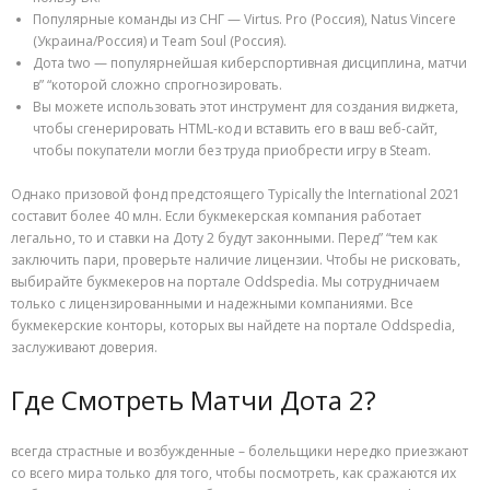
Популярные команды из СНГ — Virtus. Pro (Россия), Natus Vincere
(Украина/Россия) и Team Soul (Россия).
Дота two — популярнейшая киберспортивная дисциплина, матчи
в” “которой сложно спрогнозировать.
Вы можете использовать этот инструмент для создания виджета,
чтобы сгенерировать HTML-код и вставить его в ваш веб-сайт,
чтобы покупатели могли без труда приобрести игру в Steam.
Однако призовой фонд предстоящего Typically the International 2021
составит более 40 млн. Если букмекерская компания работает
легально, то и ставки на Доту 2 будут законными. Перед” “тем как
заключить пари, проверьте наличие лицензии. Чтобы не рисковать,
выбирайте букмекеров на портале Oddspedia. Мы сотрудничаем
только с лицензированными и надежными компаниями. Все
букмекерские конторы, которых вы найдете на портале Oddspedia,
заслуживают доверия.
Где Смотреть Матчи Дота 2?
всегда страстные и возбужденные – болельщики нередко приезжают
со всего мира только для того, чтобы посмотреть, как сражаются их