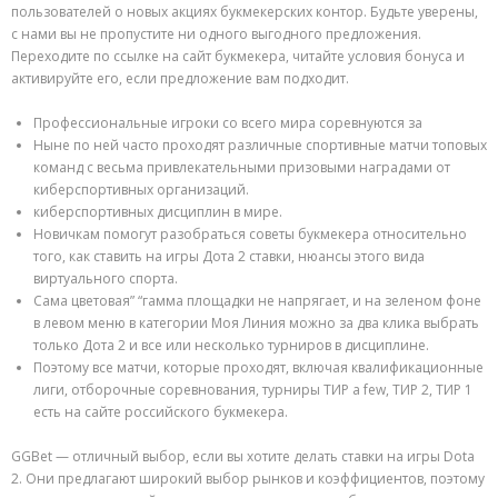
пользователей о новых акциях букмекерских контор. Будьте уверены,
с нами вы не пропустите ни одного выгодного предложения.
Переходите по ссылке на сайт букмекера, читайте условия бонуса и
активируйте его, если предложение вам подходит.
Профессиональные игроки со всего мира соревнуются за
Ныне по ней часто проходят различные спортивные матчи топовых
команд с весьма привлекательными призовыми наградами от
киберспортивных организаций.
киберспортивных дисциплин в мире.
Новичкам помогут разобраться советы букмекера относительно
того, как ставить на игры Дота 2 ставки, нюансы этого вида
виртуального спорта.
Сама цветовая” “гамма площадки не напрягает, и на зеленом фоне
в левом меню в категории Моя Линия можно за два клика выбрать
только Дота 2 и все или несколько турниров в дисциплине.
Поэтому все матчи, которые проходят, включая квалификационные
лиги, отборочные соревнования, турниры ТИР a few, ТИР 2, ТИР 1
есть на сайте российского букмекера.
GGBet — отличный выбор, если вы хотите делать ставки на игры Dota
2. Они предлагают широкий выбор рынков и коэффициентов, поэтому