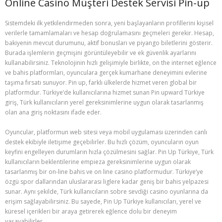
Online Casino Müşteri Destek Servisi Pin-up
Sistemdeki ilk yetkilendirmeden sonra, yeni başlayanların profillerini kişisel
verilerle tamamlamaları ve hesap doğrulamasını geçmeleri gerekir. Hesap,
bakiyenin mevcut durumunu, aktif bonusları ve piyango biletlerini gösterir.
Burada işlemlerin geçmişini görüntüleyebilir ve ek güvenlik ayarlarını
kullanabilirsiniz. Teknolojinin hızlı gelişimiyle birlikte, on the internet eğlence
ve bahis platformları, oyunculara gerçek kumarhane deneyimini evlerine
taşıma fırsatı sunuyor. Pin up, farklı ülkelerde hizmet veren global bir
platformdur. Türkiye’de kullanıcılarına hizmet sunan Pin upward Türkiye
giriş, Türk kullanıcıların yerel gereksinimlerine uygun olarak tasarlanmış
olan ana giriş noktasını ifade eder.
Oyuncular, platformun web sitesi veya mobil uygulaması üzerinden canlı
destek ekibiyle iletişime geçebilirler. Bu hızlı çözüm, oyuncuların oyun
keyfini engelleyen durumların hızla çözülmesini sağlar. Pin Up Türkiye, Türk
kullanıcıların beklentilerine empieza gereksinimlerine uygun olarak
tasarlanmış bir on-line bahis ve on line casino platformudur. Türkiye’ye
özgü spor dallarından uluslararası liglere kadar geniş bir bahis yelpazesi
sunar. Aynı şekilde, Türk kullanıcıların sobre sevdiği casino oyunlarına da
erişim sağlayabilirsiniz. Bu sayede, Pin Up Türkiye kullanıcıları, yerel ve
küresel içerikleri bir araya getirerek eğlence dolu bir deneyim
yaşayabilirler.