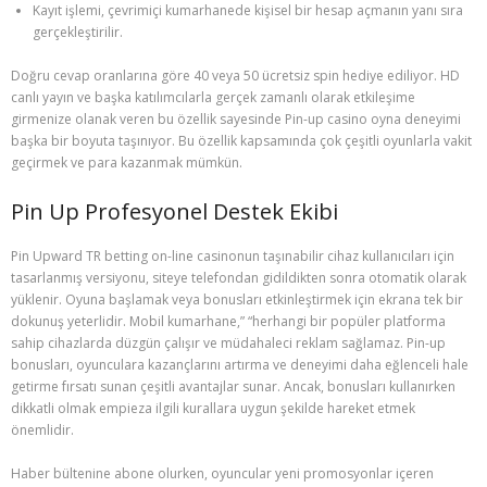
Kayıt işlemi, çevrimiçi kumarhanede kişisel bir hesap açmanın yanı sıra
gerçekleştirilir.
Doğru cevap oranlarına göre 40 veya 50 ücretsiz spin hediye ediliyor. HD
canlı yayın ve başka katılımcılarla gerçek zamanlı olarak etkileşime
girmenize olanak veren bu özellik sayesinde Pin-up casino oyna deneyimi
başka bir boyuta taşınıyor. Bu özellik kapsamında çok çeşitli oyunlarla vakit
geçirmek ve para kazanmak mümkün.
Pin Up Profesyonel Destek Ekibi
Pin Upward TR betting on-line casinonun taşınabilir cihaz kullanıcıları için
tasarlanmış versiyonu, siteye telefondan gidildikten sonra otomatik olarak
yüklenir. Oyuna başlamak veya bonusları etkinleştirmek için ekrana tek bir
dokunuş yeterlidir. Mobil kumarhane,” “herhangi bir popüler platforma
sahip cihazlarda düzgün çalışır ve müdahaleci reklam sağlamaz. Pin-up
bonusları, oyunculara kazançlarını artırma ve deneyimi daha eğlenceli hale
getirme fırsatı sunan çeşitli avantajlar sunar. Ancak, bonusları kullanırken
dikkatli olmak empieza ilgili kurallara uygun şekilde hareket etmek
önemlidir.
Haber bültenine abone olurken, oyuncular yeni promosyonlar içeren