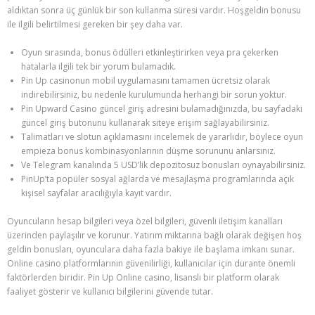
aldıktan sonra üç günlük bir son kullanma süresi vardır. Hoşgeldin bonusu
ile ilgili belirtilmesi gereken bir şey daha var.
Oyun sırasında, bonus ödülleri etkinleştirirken veya pra çekerken
hatalarla ilgili tek bir yorum bulamadık.
Pin Up casinonun mobil uygulamasını tamamen ücretsiz olarak
indirebilirsiniz, bu nedenle kurulumunda herhangi bir sorun yoktur.
Pin Upward Casino güncel giriş adresini bulamadığınızda, bu sayfadaki
güncel giriş butonunu kullanarak siteye erişim sağlayabilirsiniz.
Talimatları ve slotun açıklamasını incelemek de yararlıdır, böylece oyun
empieza bonus kombinasyonlarının düşme sorununu anlarsınız.
Ve Telegram kanalında 5 USD’lik depozitosuz bonusları oynayabilirsiniz.
PinUp’ta popüler sosyal ağlarda ve mesajlaşma programlarında açık
kişisel sayfalar aracılığıyla kayıt vardır.
Oyuncuların hesap bilgileri veya özel bilgileri, güvenli iletişim kanalları
üzerinden paylaşılır ve korunur. Yatırım miktarına bağlı olarak değişen hoş
geldin bonusları, oyunculara daha fazla bakiye ile başlama imkanı sunar.
Online casino platformlarının güvenilirliği, kullanıcılar için durante önemli
faktörlerden biridir. Pin Up Online casino, lisanslı bir platform olarak
faaliyet gösterir ve kullanıcı bilgilerini güvende tutar.