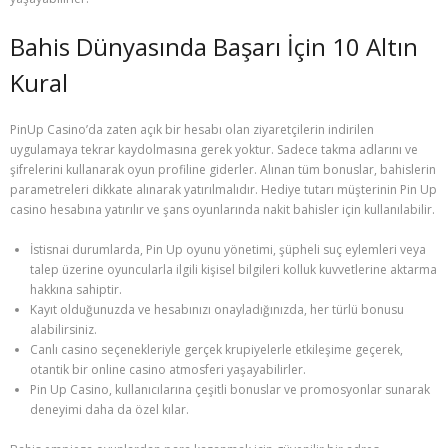
Bahis Dünyasında Başarı İçin 10 Altın
Kural
PinUp Casino’da zaten açık bir hesabı olan ziyaretçilerin indirilen
uygulamaya tekrar kaydolmasına gerek yoktur. Sadece takma adlarını ve
şifrelerini kullanarak oyun profiline giderler. Alınan tüm bonuslar, bahislerin
parametreleri dikkate alınarak yatırılmalıdır. Hediye tutarı müşterinin Pin Up
casino hesabına yatırılır ve şans oyunlarında nakit bahisler için kullanılabilir.
İstisnai durumlarda, Pin Up oyunu yönetimi, şüpheli suç eylemleri veya
talep üzerine oyuncularla ilgili kişisel bilgileri kolluk kuvvetlerine aktarma
hakkına sahiptir.
Kayıt olduğunuzda ve hesabınızı onayladığınızda, her türlü bonusu
alabilirsiniz.
Canlı casino seçenekleriyle gerçek krupiyelerle etkileşime geçerek,
otantik bir online casino atmosferi yaşayabilirler.
Pin Up Casino, kullanıcılarına çeşitli bonuslar ve promosyonlar sunarak
deneyimi daha da özel kılar.