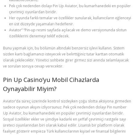
Pek çok nedenden dolayı Pin Up Aviator, bu kumarhanedeki en popüler
çevrimiçi oyunlardan biridir.
Her oyunda farklı temalar ve özellikler sunularak, kullanıcıların eğlenceyi
en üst düzeyde yaşamaları hedeflenir.
Aviator” “Pin-up resmi sayfada açılacak ve demo versiyonunda slotun
özelliklerini denemeyi teklif edecek.
Bunu yapmak için, bu bölümün altındaki benzersiz işlevi kullanın. Sistem
sizden kartı bağlamanızı isteyecek ve belirttiğiniz tutar karttan otomatik
olarak çekilecektir. Yönetici sohbete girer girmez sizi anında selamlayacak
ve sorulan soruya cevap verecektir.
Pin Up Casino’yu Mobil Cihazlarda
Oynayabilir Miyim?
Aviator’da süreç üzerinde kontrol sizdeyken çoğu slotta aksiyona girmeden
sadece oyunun akışını izliyorsunuz. Pek çok nedenden dolayı Pin number
Up Aviator, bu kumarhanedeki en popüler çevrimiçi oyunlardan biridir.
Sosyal özellikler ekler ve şimdiye kadarki en şeffaf çevrimiçi rastgele sayı
üreteci oyunlarından biri olarak kabul edilir. Lisanslı bir platform olarak
faaliyet gösterir empieza Türk kullanıcılarının kişisel ve finansal bilgilerini