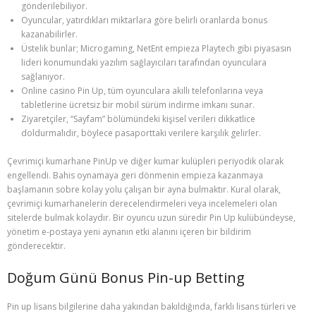
gönderilebiliyor.
Oyuncular, yatırdıkları miktarlara göre belirli oranlarda bonus
kazanabilirler.
Üstelik bunlar; Microgaming, NetEnt empieza Playtech gibi piyasasın
lideri konumundaki yazılım sağlayıcıları tarafından oyunculara
sağlanıyor.
Online casino Pin Up, tüm oyunculara akıllı telefonlarına veya
tabletlerine ücretsiz bir mobil sürüm indirme imkanı sunar.
Ziyaretçiler, “Sayfam” bölümündeki kişisel verileri dikkatlice
doldurmalıdır, böylece pasaporttaki verilere karşılık gelirler.
Çevrimiçi kumarhane PinUp ve diğer kumar kulüpleri periyodik olarak
engellendi. Bahis oynamaya geri dönmenin empieza kazanmaya
başlamanın sobre kolay yolu çalışan bir ayna bulmaktır. Kural olarak,
çevrimiçi kumarhanelerin derecelendirmeleri veya incelemeleri olan
sitelerde bulmak kolaydır. Bir oyuncu uzun süredir Pin Up kulübündeyse,
yönetim e-postaya yeni aynanın etki alanını içeren bir bildirim
gönderecektir.
Doğum Günü Bonus Pin-up Betting
Pin up lisans bilgilerine daha yakından bakıldığında, farklı lisans türleri ve