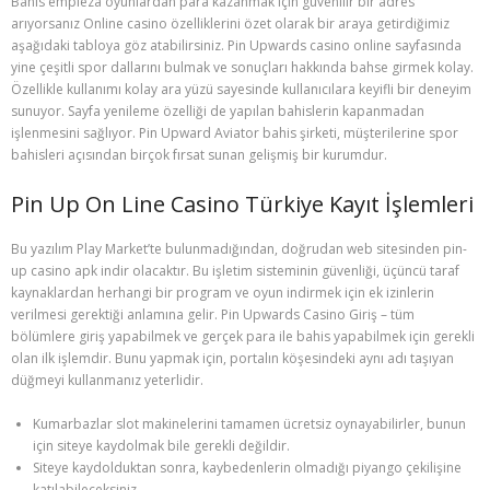
Bahis empieza oyunlardan para kazanmak için güvenilir bir adres
arıyorsanız Online casino özelliklerini özet olarak bir araya getirdiğimiz
aşağıdaki tabloya göz atabilirsiniz. Pin Upwards casino online sayfasında
yine çeşitli spor dallarını bulmak ve sonuçları hakkında bahse girmek kolay.
Özellikle kullanımı kolay ara yüzü sayesinde kullanıcılara keyifli bir deneyim
sunuyor. Sayfa yenileme özelliği de yapılan bahislerin kapanmadan
işlenmesini sağlıyor. Pin Upward Aviator bahis şirketi, müşterilerine spor
bahisleri açısından birçok fırsat sunan gelişmiş bir kurumdur.
Pin Up On Line Casino Türkiye Kayıt İşlemleri
Bu yazılım Play Market’te bulunmadığından, doğrudan web sitesinden pin-
up casino apk indir olacaktır. Bu işletim sisteminin güvenliği, üçüncü taraf
kaynaklardan herhangi bir program ve oyun indirmek için ek izinlerin
verilmesi gerektiği anlamına gelir. Pin Upwards Casino Giriş – tüm
bölümlere giriş yapabilmek ve gerçek para ile bahis yapabilmek için gerekli
olan ilk işlemdir. Bunu yapmak için, portalın köşesindeki aynı adı taşıyan
düğmeyi kullanmanız yeterlidir.
Kumarbazlar slot makinelerini tamamen ücretsiz oynayabilirler, bunun
için siteye kaydolmak bile gerekli değildir.
Siteye kaydolduktan sonra, kaybedenlerin olmadığı piyango çekilişine
katılabileceksiniz.