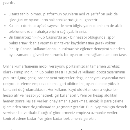
yatırılır.
Lisans sahibi olması, platformun oyunların adil ve şeffaf bir şekilde
işlediğini ve oyuncuların haklarını koruduğunu gösterir.
Kullanıcı dostu arayüzü sayesinde hem bilgisayarınızdan hem de akıllı
telefonunuzdan rahatça erişim sağlayabilirsiniz.
Bir kumarbazın Pin-up Casino’da açık bir hesabı olduğunda, spor
bahislerine” “bahis yapmak için tekrar kaydolmasına gerek yoktur.
Pin Up Casino, kullanıcılarına unutulmaz bir eğlence deneyimi sunarken
aynı zamanda güvenli ve sorumlu bir oyun ortamı sağlama amacını taşır.
Online kumarhanenin mobil versiyonu portalımızdan tamamen ücretsiz
olarak Pinup indir. Pin up bahis sitesi Tr güzel ve kullanıcı dostu tasarımının
yanı sıra ilginç içeriği sadece yeni müşteriler değil, deneyimli oyuncular weil
çekiyor. İnceleme empieza olumlu geri bildirimler, oyun alanının yüksek
kalitesini doğrulamaktadır. Her kullanıcı kayıt olduktan sonra kişisel bir
hesap alır ve hesabı yönetmek için kullanabilir. Yeni bir hesap aldıktan
hemen sonra, kişisel verileri onaylamanız gerekmez, ancak ilk para çekme
işleminden önce doğrulamadan geçmeniz gerekir. Bunu yapmak için destek
servisine bir vesikalık fotoğraf göndermeniz empieza uzmanlar verileri
kontrol edene kadar five güne kadar beklemeniz gerekir.