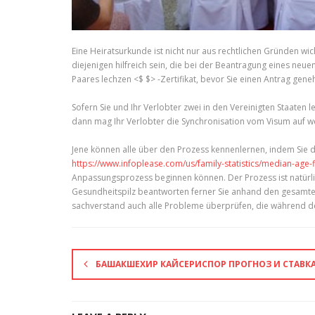
Eine Heiratsurkunde ist nicht nur aus rechtlichen Gründen 
diejenigen hilfreich sein, die bei der Beantragung eines ne
Paares lechzen <$ $> -Zertifikat, bevor Sie einen Antrag gen
Sofern Sie und Ihr Verlobter zwei in den Vereinigten Staaten
dann mag Ihr Verlobter die Synchronisation vom Visum auf w
Jene können alle über den Prozess kennenlernen, indem Sie di
https://www.infoplease.com/us/family-statistics/median-age-
Anpassungsprozess beginnen können. Der Prozess ist natürlich
Gesundheitspilz beantworten ferner Sie anhand den gesamten 
sachverstand auch alle Probleme überprüfen, die während des
БАШАКШЕХИР КАЙСЕРИСПОР ПРОГНОЗ И СТАВКА З