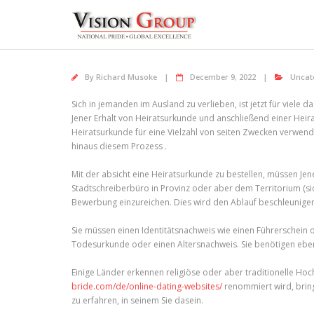
Skip
to
content
By
Richard Musoke
December 9, 2022
Uncat
Sich in jemanden im Ausland zu verlieben, ist jetzt für viel
Jener Erhalt von Heiratsurkunde und anschließend einer Heirats
Heiratsurkunde für eine Vielzahl von seiten Zwecken verwend
hinaus diesem Prozess .
Mit der absicht eine Heiratsurkunde zu bestellen, müssen J
Stadtschreiberbüro in Provinz oder aber dem Territorium (sich
Bewerbung einzureichen. Dies wird den Ablauf beschleunigen
Sie müssen einen Identitätsnachweis wie einen Führerschein 
Todesurkunde oder einen Altersnachweis. Sie benötigen eben
Einige Länder erkennen religiöse oder aber traditionelle Hoch
bride.com/de/online-dating-websites/
renommiert wird, bring
zu erfahren, in seinem Sie dasein.