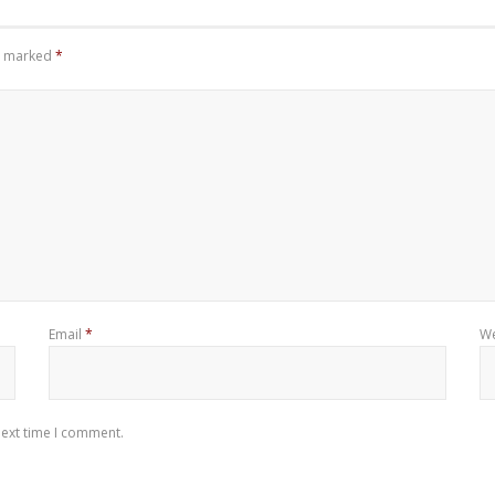
re marked
*
Email
*
We
next time I comment.