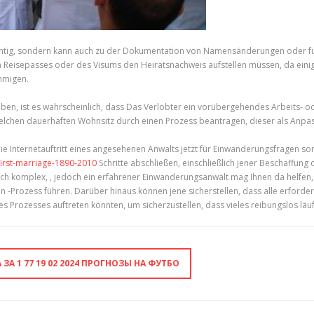
wichtig, sondern kann auch zu der Dokumentation von Namensänderungen oder für
uen Reisepasses oder des Visums den Heiratsnachweis aufstellen müssen, da eini
ehmigen.
 leben, ist es wahrscheinlich, dass Das Verlobter ein vorübergehendes Arbeits
elchen dauerhaften Wohnsitz durch einen Prozess beantragen, dieser als Anpass
e Internetauftritt eines angesehenen Anwalts jetzt für Einwanderungsfragen son
first-marriage-1890-2010
Schritte abschließen, einschließlich jener Beschaffung 
 komplex, , jedoch ein erfahrener Einwanderungsanwalt mag Ihnen da helfen, ihn
-Prozess führen. Darüber hinaus können jene sicherstellen, dass alle erforder
 Prozesses auftreten könnten, um sicherzustellen, dass vieles reibungslos läuf
А 1 77 19 02 2024 ПРОГНОЗЫ НА ФУТБО