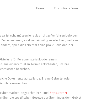
Home
Promotions Form
gal ist echt, müssen Jene das richtige Verfahren befolgen.
e Zeit einnehmen, es allgemeingültig zu erledigen, weil eine
dern, spielt dies ebenfalls eine pralle Rolle darüber
bteilung für Personenstatistik oder einem
en Jene einen virtuellen Termin entscheiden, um Ihre
bgeschlossen besuchen.
liche Dokumente aufstellen, z. B. eine Geburts- oder
Gebühr einzureichen.
darüber machen, angesichts Ihre Ritual
https://order-
ge über die spezifischen Gesetze darüber hinaus dem Gebiet