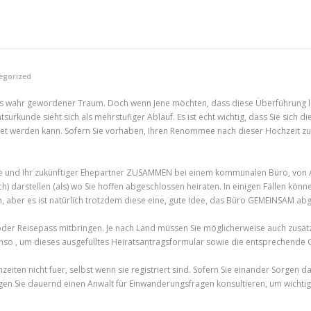
egorized
e das wahr gewordener Traum. Doch wenn Jene möchten, dass diese Überführung le
urkunde sieht sich als mehrstufiger Ablauf. Es ist echt wichtig, dass Sie sich di
et werden kann. Sofern Sie vorhaben, Ihren Renommee nach dieser Hochzeit zu än
ene und Ihr zukünftiger Ehepartner ZUSAMMEN bei einem kommunalen Büro, von A
) darstellen (als) wo Sie hoffen abgeschlossen heiraten. In einigen Fällen könn
, aber es ist natürlich trotzdem diese eine, gute Idee, das Büro GEMEINSAM a
oder Reisepass mitbringen. Je nach Land müssen Sie möglicherweise auch zusätz
so , um dieses ausgefülltes Heiratsantragsformular sowie die entsprechende 
zeiten nicht fuer, selbst wenn sie registriert sind. Sofern Sie einander Sorgen 
en Sie dauernd einen Anwalt für Einwanderungsfragen konsultieren, um wichti