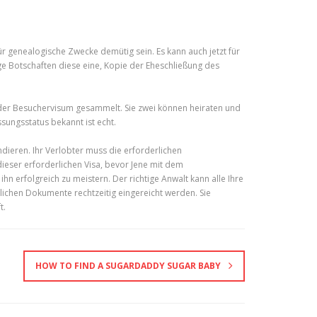
 genealogische Zwecke demütig sein. Es kann auch jetzt für
ge Botschaften diese eine, Kopie der Eheschließung des
- oder Besuchervisum gesammelt. Sie zwei können heiraten und
ungsstatus bekannt ist echt.
dieren. Ihr Verlobter muss die erforderlichen
dieser erforderlichen Visa, bevor Jene mit dem
 erfolgreich zu meistern. Der richtige Anwalt kann alle Ihre
lichen Dokumente rechtzeitig eingereicht werden. Sie
t.
HOW TO FIND A SUGARDADDY SUGAR BABY