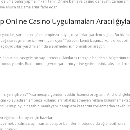
ra de uma bahis yapma imkanı tanır. Online bahis ve casino deneyimi, zaman sınır
iteye erişim sağlamalarını ifade eder.
 Up Online Casino Uygulamaları Aracılığıyla
rını yanıtlar, sorunlarını çözer empieza ihtiyaç duydukları yardımı sağlar. Bu hiz
ğınızı seçmenize izin verir, yani oyun” “sürecini kendi başınıza kontrol edebilir
aç duydukları yardımı anında alabilmeleri için önemli bir araçtır.
z. Sonuçları, rastgele bir sayı üreteci kullanılarak rastgele belirlenir. Müşterini
ir bonus yatırılır. Bu durumda çevrim şartlarını yerine getirmelisiniz, aksi takdirde
 yeni şifreniz” “kısa mesajla gönderilecektir. İstemci programı, Android işletim s
recini kolaylaştıran empieza kullanıcıları rahatsız etmeyen reklam bulunmamakta
ncu, Pinup oyun hesabını yenileyebilir empieza kazancını zorlanmadan çekebilir
 eğlenceli bir oyun için hazırlar.
çevirmekle kalmaz, aynı zamanda spor bahisleri modunda da eğlenebilirsiniz.
örüntülenir.