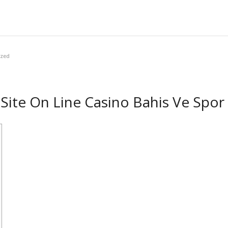
ized
 Site On Line Casino Bahis Ve Spor 