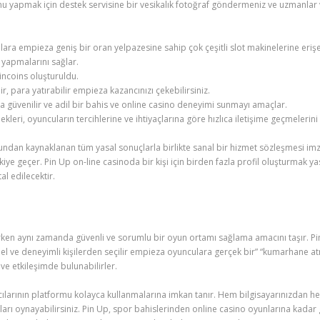
yapmak için destek servisine bir vesikalık fotoğraf göndermeniz ve uzmanlar 
ulara empieza geniş bir oran yelpazesine sahip çok çeşitli slot makinelerine erişe
e yapmalarını sağlar.
Pincoins oluşturuldu.
, para yatırabilir empieza kazancınızı çekebilirsiniz.
arına güvenilir ve adil bir bahis ve online casino deneyimi sunmayı amaçlar.
ekleri, oyuncuların tercihlerine ve ihtiyaçlarına göre hızlıca iletişime geçmelerini
dan kaynaklanan tüm yasal sonuçlarla birlikte sanal bir hizmet sözleşmesi im
kiye geçer. Pin Up on-line casinoda bir kişi için birden fazla profil oluşturmak ya
al edilecektir.
ken aynı zamanda güvenli ve sorumlu bir oyun ortamı sağlama amacını taşır. Pi
el ve deneyimli kişilerden seçilir empieza oyunculara gerçek bir” “kumarhane at
e etkileşimde bulunabilirler.
ıcılarının platformu kolayca kullanmalarına imkan tanır. Hem bilgisayarınızdan 
ları oynayabilirsiniz. Pin Up, spor bahislerinden online casino oyunlarına kadar