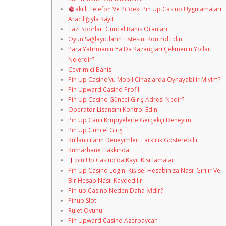
akıllı Telefon Ve Pc’deki Pin Up Casino Uygulamaları
Aracılığıyla Kayıt
Tazı Sporları Güncel Bahis Oranları
Oyun Sağlayıcıların Listesini Kontrol Edin
Para Yatırmanın Ya Da Kazançları Çekmenin Yolları
Nelerdir?
Çevrimiçi Bahis
Pin Up Casino’yu Mobil Cihazlarda Oynayabilir Miyim?
Pin Upward Casino Profil
Pin Up Casino Güncel Giriş Adresi Nedir?
Operatör Lisansını Kontrol Edin
Pin Up Canlı Krupiyelerle Gerçekçi Deneyim
Pin Up Güncel Giriş
Kullanıcıların Deneyimleri Farklılık Gösterebilir:
Kumarhane Hakkında:
pin Up Casino’da Kayıt Kısıtlamaları
Pin Up Casino Login: Kişisel Hesabınıza Nasıl Girilir Ve
Bir Hesap Nasıl Kaydedilir
Pin-up Casino Neden Daha İyi̇di̇r?
Pinup Slot
Rulet Oyunu
Pin Upward Casino Azerbaycan