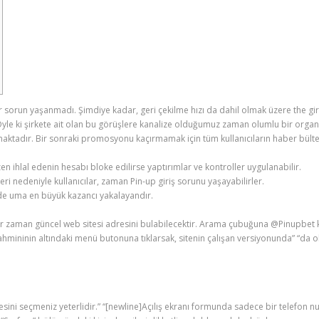
 sorun yaşanmadı. Şimdiye kadar, geri çekilme hızı da dahil olmak üzere the gi
yle ki şirkete ait olan bu görüşlere kanalize olduğumuz zaman olumlu bir orga
lmaktadır. Bir sonraki promosyonu kaçırmamak için tüm kullanıcıların haber bülte
en ihlal edenin hesabı bloke edilirse yaptırımlar ve kontroller uygulanabilir.
ri nedeniyle kullanıcılar, zaman Pin-up giriş sorunu yaşayabilirler.
de uma en büyük kazancı yakalayandır.
her zaman güncel web sitesi adresini bulabilecektir. Arama çubuğuna @Pinupbet ka
ahmininin altındaki menü butonuna tıklarsak, sitenin çalışan versiyonunda” “da o
kmesini seçmeniz yeterlidir.” “[newline]Açılış ekranı formunda sadece bir telefo