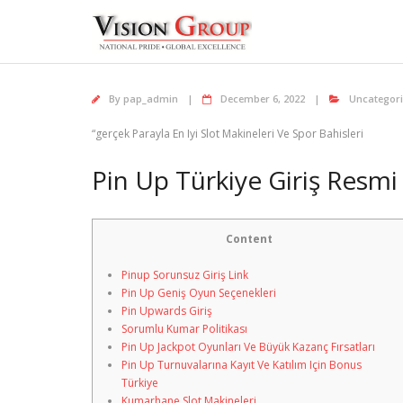
Skip
to
content
By
pap_admin
December 6, 2022
Uncategor
“gerçek Parayla En Iyi Slot Makineleri Ve Spor Bahisleri
Pin Up Türkiye Giriş Resmi
Content
Pinup Sorunsuz Giriş Link
Pin Up Geniş Oyun Seçenekleri
Pin Upwards Giriş
Sorumlu Kumar Politikası
Pin Up Jackpot Oyunları Ve Büyük Kazanç Fırsatları
Pin Up Turnuvalarına Kayıt Ve Katılım Için Bonus
Türkiye
Kumarhane Slot Makineleri