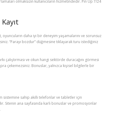
lamaları olmaksızın kullanıcıların hizmetindedir. Pin Up 7/24
 Kayıt
met, oyuncuların daha iyi bir deneyim yaşamalarını ve sorunsuz
siniz. “Parayı bozdur” düğmesine tıklayarak turu istediğiniz
n çarkı çalıştırması ve okun hangi sektörde duracağını görmesi
 pra çekemezsiniz. Bonuslar, yalnızca kişisel bilgilerle bir
istemine sahip akıllı telefonlar ve tabletler için
dır. Sitenin ana sayfasında karlı bonuslar ve promosyonlar
.