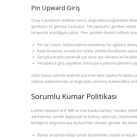
Pin Upward Giriş
Onay e-postasını aldıktan sonra, doğrulama bağlantısını tık
gerekiyor ve gitmeye hazırsınız. Tek yapmanız gereken siteye
tarayıcılar aracılığıyla çalışır. Yine, yazılımı destek sohbeti ara
Pin Up Casino, kullanıcılarına unutulmaz bir eğlence den
Kayıt sırasında zorunlu bir nokta, şirketin Kurallarına aşin
Gerçek parayla oynamak için önce üye olmanız ve hesabını
Hesabınıza giriş yaptıktan sonra para yatırma işlemleri yap
Gelin bunun ayrıntılı analizini para beraber yapma fırsatına sa
ödeme sistemlerinde ve doğrudan çevrimiçi bankacılıkta veril
Sorumlu Kumar Politikası
Listeleri MasterCard, MIR ve Visa banka kartları, Yandex, WebMo
adresleriniz sürekli değişecek ve bahisçi sitesi için “alışılma
kimliğinizi doğrulamaya da hazırlıklı olmanız gerekir. Bu du
Bunlar arasında kulüp içinde düzenlenen, büyük ve küçük n