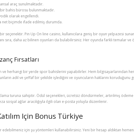
nansal araç sunulmaktadır.
 bir bahis bürosu bulunmaktadır.
odik olarak engellendi.
a net biçimde ifade edilmiş durumda.
bir seçenektir. Pin Up On line casino, kullanıcılara geniş bir oyun yelpazesi sunar
anı sıra, daha az bilinen oyunları da bulabilirsiniz. Her oyunda farklı temalar ve 
anç Fırsatları
n ve herhangi bir yerde spor bahislerini yapabilirler. Hem bilgisayarlarından he
nların adil ve şeffaf bir şekilde işlediğini ve oyuncuların haklarını koruduğunu g
katlama turuna sahiptir. Ödül seçenekleri, ücretsiz döndürmeler, artırılmış ödem
a sosyal ağlar aracılığıyla ilgili olan e-posta yoluyla düzenlenir.
atılım Için Bonus Türkiye
r edebilmeniz için şu yöntemleri kullanabilirsiniz. Yeni bir hesap aldıktan hemen