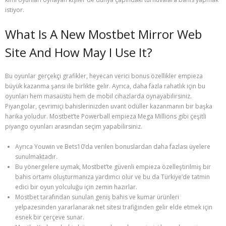
istiyor.
What Is A New Mostbet Mirror Web
Site And How May I Use It?
Bu oyunlar gerçekçi grafikler, heyecan verici bonus özellikler empieza
büyük kazanma şansı ile birlikte gelir. Ayrıca, daha fazla rahatlık için bu
oyunları hem masaüstü hem de mobil cihazlarda oynayabilirsiniz.
Piyangolar, çevrimiçi bahislerinizden uvant ödüller kazanmanın bir başka
harika yoludur. Mostbet’te Powerball empieza Mega Millions gibi çeşitli
piyango oyunları arasından seçim yapabilirsiniz.
Ayrıca Youwin ve Bets10’da verilen bonuslardan daha fazlası üyelere
sunulmaktadır.
Bu yönergelere uymak, Mostbet’te güvenli empieza özelleştirilmiş bir
bahis ortamı oluşturmanıza yardımcı olur ve bu da Türkiye’de tatmin
edici bir oyun yolculuğu için zemin hazırlar.
Mostbet tarafından sunulan geniş bahis ve kumar ürünleri
yelpazesinden yararlanarak net sitesi trafiğinden gelir elde etmek için
esnek bir çerçeve sunar.