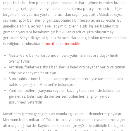
çeşitli farklı holdem poker çeşitleri mevcuttur. Para çekme işlemleri hızlı bir
şekilde gerçekleştirilir ve oyuncular, hesaplarına para yatırmak için diğer
birçok afin de yatırma yöntemi arasından seçim yapabilir. Mostbet kaydı,
çevrimiçi spor bahisleri organizasyonunda bir hesap açma sürecidir. Bu
genellikle adınız, adresiniz ve iletişim bilgileriniz gibi kişisel bilgilerinizi
girmenin yanı sıra hesabınız için bir kullanıcı adı ve şifre oluşturmayı
gerektirir. Siteye ilk üye oluşunuzda bonusları hangi bölüm üzerinden almak
istediğiniz sorulmaktadır
mostbet casino yukle
.
MasterCard banka kartlarından para yatırmanın sobre düşük limiti
twenty TL’dir.
Artırılmış fonlar ve risksiz bahisler ile kendinizi heyecan verici ve tatmin
edici bir deneyime hazırlayın.
Spor bahislerinde bulunan karşılaşmaların neredeyse tamamına canlı
bahis seçeneği de Mostbet’te bulunuyor.
Yani, sembollerin yanyana veya bir kazanç hattı üzerinde bulunması
gerekmez; belirli sayıda benzer sembolün herhangi bir yerde
görünmesi yeterlidir.
MostBet müşterisi geçtiğimiz ay oyunla ilgili olumlu izlenimlerini paylaştı.
Minimum bahis miktarı 10 Türk Lirasıdır ve bahis henüz oynanmamışsa geri
alım seçeneği vardır. Kaybedilen bahisler için 0 iade edilebilir bir sigorta