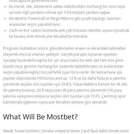
bulacağınıza güvenebilirsiniz.
Ek olarak, site, tüketicilere sahip olabilecekleri herhangi bir soru veya
sorunla ilgili yardımcı olmak için 7/24 müşteri yardımı sağlar.
Mostbet’te Powerball ve Mega Millions gibi çeşitli piyango oyunları
arasından seçim yapabilirsiniz.
Canlı on line casino kısmında pek çok masada istenilen oyunu oynamak
ve kazanç elde etmek yine Mostbet’te mümkün.
Programı bulduktan sonra, güncellemeleri arayın ve ekrandaki talimatları
izleyerek mevcut olanları yükleyin. Gerçek parayla oynanan oyunları
oynayıp kazanabileceğiniz bir yer arıyorsanız bu web site tam size göre.
Günün veya gecenin herhangi bir saatinde katılabilirsiniz ve aralarından
seçim yapabileceğiniz birçok farklı oyun türü vardır. Bir kumarhane için
yapılan depozitoda 0 bonus and up. 12 $ ya da daha fazla pra yatırma
işleminde seçilen slot oyunları için 250FS. Yukarıdakilere benzer bir ilk afin
de yatırma bonusu, 20 $ veya üzeri ilk para yatırma işleminde 0 para
yatırma eşleşmesi empieza seçilen slot oyunları için 70 FS. Çevrimiçi spor
bahisleriyle ilgilenen oyuncular Mostbet sitesine göz atmalıdır.
What Will Be Mostbet?
Sitede Texas Hold’em, Omaha empieza Seven Card Stud dahil olmak üzere