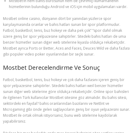
Mostbet’in hem bahis bürosunun hem de çevrimiçi kumarhanenin
hizmetlerinin bulunduğu Android ve iOS için mobil uygulamaları vardır.
Mostbet online casino, dünyanın dört bir yanından yüzlerce spor
karşılaşmasında oranlar ve bahis hatları sunan bir spor platformudur.
Futbol, basketbol, tenis, buz hokeyi ve daha pek çok” “spor dahil olmak
üzere geniş bir spor yelpazesine sahiptirler. Sitedeki bahis hatları de uma
benzer hizmetler sunan diğer web sitelerine kıyasla oldukça rekabetçidir.
Mostbet ayrıca Ports or Better, Aces and Faces, Deuces Wild ve daha fazlası
gibi popüler video poker oyunlarından bir seçki sunar.
Mostbet Derecelendirme Ve Sonuç
Futbol, ​​basketbol, ​​tenis, buz hokeyi ve çok daha fazlasını içeren geniş bir
spor yelpazesine sahiptirler. Sitedeki bahis hatları weil benzer hizmetler
sunan diğer web sitelerine göre oldukça rekabetçidir. Online spor bahisleri
ile ilgilenen Türk kullanıcılar Mostbet sitesine göz atmalıdır. Bu bahis sitesi,
sektördeki en faydal? bahis oranlarından bazılarını ve NetEnt ve
Microgaming gibi önde gelen sağlayıcıların geniş bir oyun yelpazesini sunar.
Mostbet ile ortak olmak istiyorsanız, bunu web sitelerine kaydolarak
yapabilirsiniz.