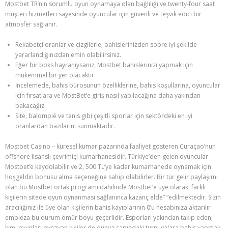
Mostbet TR’nin sorumlu oyun oynamaya olan bağlılığı ve twenty-four saat
müşteri hizmetleri sayesinde oyuncular için güvenli ve teşvik edici bir
atmosfer sağlanır.
Rekabetçi oranlar ve çizgilerle, bahislerinizden sobre iyi şekilde
yararlandığınızdan emin olabilirsiniz.
Eğer bir boks hayranıysanız, Mostbet bahislerinizi yapmak için
mükemmel bir yer olacaktır.
İncelemede, bahis bürosunun özelliklerine, bahis koşullarına, oyuncular
için fırsatlara ve MostBet’e giriş nasıl yapılacağına daha yakından
bakacağız.
Site, balompié ve tenis gibi çeşitli sporlar için sektördeki en iyi
oranlardan bazılarını sunmaktadır.
Mostbet Casino – küresel kumar pazarında faaliyet gösteren Curaçao’nun
offshore lisanslı çevrimiçi kumarhanesidir. Türkiye’den gelen oyuncular
Mostbet’e kaydolabilir ve 2, 500 TL’ye kadar kumarhanede oynamak için
hoşgeldin bonusu alma seçeneğine sahip olabilirler. Bir tür gelir paylaşımı
olan bu Mostbet ortak programı dahilinde Mostbet’e üye olarak, farklı
kişilerin sitede oyun oynanması sağlanınca kazanç elde” “edilmektedir. Sizin
aracılığınız ile üye olan kişilerin bahis kayıplarının 0’u hesabınıza aktarılır
empieza bu durum ömür boyu geçerlidir. Esporları yakından takip eden,
kimi oyunları oynayan kişiler de dünya çapındaki turnuvalara bahis yapmak