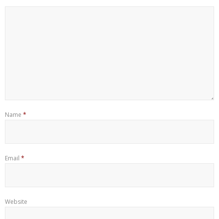
Name
*
Email
*
Website