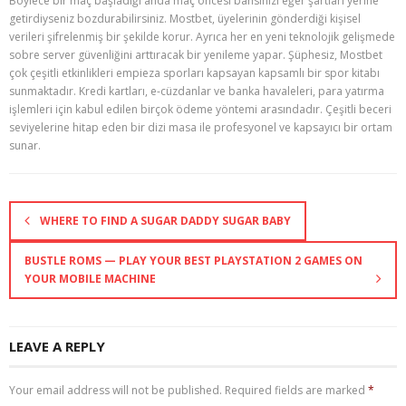
Böylece bir maç başladığı anda maç öncesi bahsinizi eğer şartları yerine
getirdiyseniz bozdurabilirsiniz. Mostbet, üyelerinin gönderdiği kişisel
verileri şifrelenmiş bir şekilde korur. Ayrıca her en yeni teknolojik gelişmede
sobre server güvenliğini arttıracak bir yenileme yapar. Şüphesiz, Mostbet
çok çeşitli etkinlikleri empieza sporları kapsayan kapsamlı bir spor kitabı
sunmaktadır. Kredi kartları, e-cüzdanlar ve banka havaleleri, para yatırma
işlemleri için kabul edilen birçok ödeme yöntemi arasındadır. Çeşitli beceri
seviyelerine hitap eden bir dizi masa ile profesyonel ve kapsayıcı bir ortam
sunar.
WHERE TO FIND A SUGAR DADDY SUGAR BABY
BUSTLE ROMS — PLAY YOUR BEST PLAYSTATION 2 GAMES ON
YOUR MOBILE MACHINE
LEAVE A REPLY
Your email address will not be published.
Required fields are marked
*