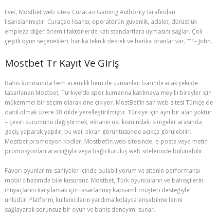
Evet, Mostbet web sitesi Curacao Gaming Authority tarafından
lisanslanmıştır. Curaçao lisansı, operatörün güvenlik, adalet, dürüstlük
empieza diğer önemli faktörlerde katı standartlara uymasını sağlar. Çok
çeşitli oyun seçenekleri, harika teknik destek ve harika oranlar var. ”” “– John.
Mostbet Tr Kayıt Ve Giriş
Bahis konusunda hem acemilik hem de uzmanları barındıracak şekilde
tasarlanan Mostbet, Türkiye’de spor kumarına katılmaya meyilli bireyler için
mükemmel bir seçim olarak öne çıkıyor. MostBet’in sah web sitesi Türkçe de
dahil olmak üzere 38 dilde yerelleştirilmiştir. Türkiye için ayrı bir alan yoktur
– çeviri sürümünü değiştirmek, ekranın üst kısmındaki simgeler arasında
geçiş yaparak yapılır, bu weil ekran görüntüsünde açıkça görülebilir.
Mostbet promosyon kodları Mostbet’in web sitesinde, e-posta veya metin
promosyonları aracılığıyla veya bağlı kuruluş web sitelerinde bulunabilir.
Favori oyunlarımı saniyeler içinde bulabiliyorum ve sitenin performansı
mobil cihazımda bile kusursuz. Mostbet, Türk oyuncuların ve bahisçilerin
ihtiyaçlarını karşılamak için tasarlanmış kapsamlı müşteri desteğiyle
ünlüdür. Platform, kullanıcıların yardıma kolayca erişebilme lerini
sağlayarak sorunsuz bir oyun ve bahis deneyimi sunar.