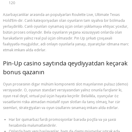
120
Azərbaycanlılar arasında ən populyarları Roulette Live, Ultimate Texas
Hold’Em-dir. Canlı kateqoriyadan olan oyunların tam siyahısı bir bölmədə
yerləşdirilib. Canlı oyunları oynamaq üçün onları yükləməyə ehtiyac yoxdur,
bütün proses onlayndır. Belə oyunların yeganə xüsusiyyəti onlarda olan
hərəkətlərin yalnız real pul üçün olmasıdır. Pin Up şirkəti çoxşaxəli
fəaliyyətlə məşğuldur, adi onlayn oyunlarla yanaşı, ziyarətçilər idmana mərc
etmək imkanı əldə edirlər.
Pin-Up casino saytında qeydiyyatdan keçərək
bonus qazanın
Oyun prosesinin digər mühüm komponenti slot maşınlarının pulsuz (demo)
versiyasıdır. O, oyunun standart versiyasından yalnız onunla fərqlənir ki,
oyun real deyil, virtual pul üçün həyata keçirilir. Beləliklə, oyunçular öz
vəsaitlərini riskə atmadan müxtəlif oyun slotları ilə tanış olmaq, hər cür
sxemləri, strategiyaları və oyun üsullarını sınamaq imkanı əldə edirlər.
Hər bir qumarbaz fərdi promosyonlar barədə poçtla və ya şəxsi
hesabında məlumatlandırılır.
Onlarda həm yeni başlayanlar, həm də daimi müştərilər iştirak edə