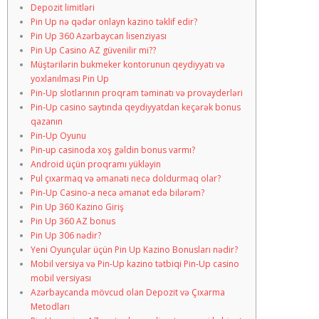
Depozit limitləri
Pin Up nə qədər onlayn kazino təklif edir?
Pin Up 360 Azərbaycan lisenziyası
Pin Up Casino AZ güvenilir mi??
Müştərilərin bukmeker kontorunun qeydiyyatı və
yoxlanılması Pin Up
Pin-Up slotlarının proqram təminatı və provayderləri
Pin-Up casino saytında qeydiyyatdan keçərək bonus
qazanın
Pin-Up Oyunu
Pin-up casinoda xoş gəldin bonus varmı?
Android üçün proqramı yükləyin
Pul çıxarmaq və əmanəti necə doldurmaq olar?
Pin-Up Casino-a necə əmanət edə bilərəm?
Pin Up 360 Kazino Giriş
Pin Up 360 AZ bonus
Pin Up 306 nədir?
Yeni Oyunçular üçün Pin Up Kazino Bonusları nədir?
Mobil versiya və Pin-Up kazino tətbiqi Pin-Up casino
mobil versiyası
Azərbaycanda mövcud olan Depozit və Çıxarma
Metodları