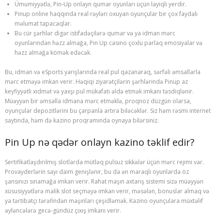
Ümumiyyətlə, Pin-Up onlayn qumar oyunları üçün layiqli yerdir.
Pinup online haqqında real rəyləri oxuyan oyunçular bir çox faydalı
məlumat tapacaqlar.
Bu cür şərhlər digər istifadəçilərə qumar və ya idman mərc
oyunlarından həzz almağa, Pin Up casino çoxlu parlaq emosiyalar və
həzz almağa kömək edəcək.
Bu, idman və eSports yarışlarında real pul qazanaraq, sərfəli əmsallarla
mərc etməyə imkan verir. Həqiqi ziyarətçilərin şərhlərində Pinup az
keyfiyyətli xidmət və yaxşı pul mükafatı əldə etmək imkanı təsdiqlənir.
Müəyyən bir əmsalla idmana mərc etməklə, proqnoz düzgün olarsa,
oyunçular depozitlərini bu çarpanla artıra biləcəklər. Siz həm rəsmi internet
saytında, həm də kazino proqramında oynaya bilərsiniz.
Pin Up nə qədər onlayn kazino təklif edir?
Sertifikatlaşdırılmış slotlarda mütləq pulsuz sikkələr üçün mərc rejimi var.
Provayderlərin sayı daim genişlənir, bu da ən maraqlı oyunlarda öz
şansınızı sınamağa imkan verir. Rahat maşın axtarış sistemi sizə müəyyən
xüsusiyyətlərə malik slot seçməyə imkan verir, məsələn, bonuslar almaq və
ya tərtibatçı tərəfindən maşınları çeşidləmək. Kazino oyunçulara müxtəlif
əyləncələrə gecə-gündüz çıxış imkanı verir.