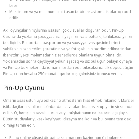
bilər.
Maksimum və ya minimum limiti aşan tətbiqlər avtomatik olaraq rədd
edilir.
Axı, oyunçuların rəylərinə əsasən, çoxlu suallar doğuran odur. Pin-Up
Casino-da yoxlama şəxsiyyətinizin, yaşınızın və əlbəttə ki, təhlükəsizliyinizin
təsdiqidir. Bu, portala pasportun və ya şəxsiyyət vəsiqəsinin birinci
səhifəsinin skan edilmiş surətinin və ya fotoşəkilinin təqdim edilməsindən
ibarətdir. Şəxsi məlumatlarınız sənədlərdə olanlara uyğun olmalıdır.
Yoxlamadan sonra qeydiyyat yekunlaşacaq və siz pul üçün onlayn oynaya
və Pin-Up bukmekerində idman mərcləri edə biləcəksiniz. Llk depozit üçün
Pin-Up-dan hesaba 250 manata qədər xoş gəlmisiniz bonusu verilir.
Pin-Up Oyunu
Onların əsas üstünlüyü əsl kazino atmosferini hiss etmək imkanıdır. Mərclər
istifadəçilərin suallarını söhbətdən cavablandıran əsl krupiyerin şirkətində
edilir. O, həmçinin əvvəlki turun və ya püşkatmanın nəticələrini açıqlayır.
Bütün studiyalar yüksək keyfiyyətli dizayna malikdir və bu, oyuna tam daxil
olmağı təmin edir.
Pinup online xüsusi diqqət çəkən məqamı kazinonun öz bukmeker