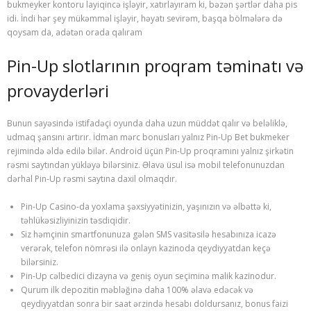
bukmeyker kontoru layiqincə işləyir, xatırlayıram ki, bəzən şərtlər daha pis
idi. İndi hər şey mükəmməl işləyir, həyatı sevirəm, başqa bölmələrə də
qoysam da, adətən orada qalıram
Pin-Up slotlarının proqram təminatı və
provayderləri
Bunun sayəsində istifadəçi oyunda daha uzun müddət qalır və beləliklə,
udmaq şansını artırır. İdman mərc bonusları yalnız Pin-Up Bet bukmeker
rejimində əldə edilə bilər. Android üçün Pin-Up proqramını yalnız şirkətin
rəsmi saytından yükləyə bilərsiniz. Əlavə üsul isə mobil telefonunuzdan
dərhal Pin-Up rəsmi saytına daxil olmaqdır.
Pin-Up Casino-da yoxlama şəxsiyyətinizin, yaşınızın və əlbəttə ki,
təhlükəsizliyinizin təsdiqidir.
Siz həmçinin smartfonunuza gələn SMS vasitəsilə hesabınıza icazə
verərək, telefon nömrəsi ilə onlayn kazinoda qeydiyyatdan keçə
bilərsiniz.
Pin-Up cəlbedici dizayna və geniş oyun seçiminə malik kazinodur.
Qurum ilk depozitin məbləğinə daha 100% əlavə edəcək və
qeydiyyatdan sonra bir saat ərzində hesabı doldursanız, bonus faizi