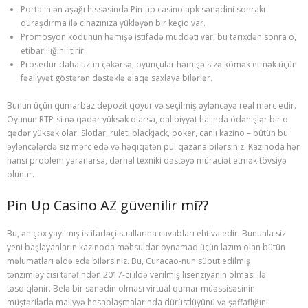
Portalın ən aşağı hissəsində Pin-up casino apk sənədini sonrakı
quraşdırma ilə cihazınıza yükləyən bir keçid var.
Promosyon kodunun həmişə istifadə müddəti var, bu tarixdən sonra o,
etibarlılığını itirir.
Prosedur daha uzun çəkərsə, oyunçular həmişə sizə kömək etmək üçün
fəaliyyət göstərən dəstəklə əlaqə saxlaya bilərlər.
Bunun üçün qumarbaz depozit qoyur və seçilmiş əyləncəyə real mərc edir.
Oyunun RTP-si nə qədər yüksək olarsa, qalibiyyət halında ödənişlər bir o
qədər yüksək olar. Slotlar, rulet, blackjack, poker, canlı kazino – bütün bu
əyləncələrdə siz mərc edə və həqiqətən pul qazana bilərsiniz. Kazinoda hər
hansı problem yaranarsa, dərhal texniki dəstəyə müraciət etmək tövsiyə
olunur.
Pin Up Casino AZ güvenilir mi??
Bu, ən çox yayılmış istifadəçi suallarına cavabları ehtiva edir. Bununla siz
yeni başlayanların kazinoda məhsuldar oynamaq üçün lazım olan bütün
məlumatları əldə edə bilərsiniz. Bu, Curacao-nun sübut edilmiş
tənzimləyicisi tərəfindən 2017-ci ildə verilmiş lisenziyanın olması ilə
təsdiqlənir. Belə bir sənədin olması virtual qumar müəssisəsinin
müştərilərlə maliyyə hesablaşmalarında dürüstlüyünü və şəffaflığını