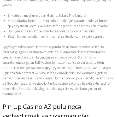
yerdir.
Şirkətin ən məşhur slotları Geisha, Safari, The Ninja-dır.
Yeni istifadəçilərin diqqətini cəlb etmək üçün yaradılmışdır və bütün
qeydiyyatdan keçmiş və aktiv istifadəçilər burada iştirak edə bilərlər.
Bu oyunları real vaxt rejimində real dilerlərlə oynamaq olar.
Bütün bu məlumatlar rəsmi internet saytında ictimaiyyətə açıqdır.
Qeydiyyat təkcə rəsmi internet saytında deyil, həm də mövcud PinUp
İnternet güzgüləri vasitəsilə mümkündür. Alternativ İnternet vasitələrlə
yenidən qeydiyyatdan keçməyinizə ehtiyac yoxdur. Siz həmçinin
smartfonunuza gələn SMS vasitəsilə hesabınıza icazə verərək, telefon
nömrəsi ilə onlayn kazinoda qeydiyyatdan keçə bilərsiniz. Siz avtorizasiya
üçün telefon nömrəsi və SMS istifadə edərək, “Pin Up” xidmətinə giriş və
parol olmadan daxil ola bilərsiniz. Bundan əlavə qonaqlar VK, Facebook və
ya Google hesabları vasitəsilə Pin-Up casino saytında hesabı aktivləşdirə
biləcəklər. Bonusları aktivləşdirmək istəyirsinizsə, istifadə şərtlərini
oxumalısınız.
Pin Up Casino AZ pulu necə
yerləşdirmək və çıxarmaq olar