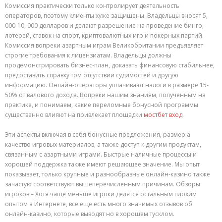
Комиссия практически только контролирует деятельность
операторов, поэтому клиенты хуже защищены. Владельцы вносят 5,
000-10, 000 долларов и делают разрешение на проведение бинго,
лотерей, ставок на спорт, криптовалютных игр и покерных партий.
Комиссия вопреки азартным играм Великобритании предъявляет
строгие требования к лицензиатам. Владельцы должны
продемонстрировать бизнес-план, доказать финансовую стабильнее,
предоставить справку том отсутствии судимостей и другую
информацию. Онлайн-операторы уплачивают налоги в размере 15-
50% от валового дохода. Вопреки нашим знаниям, полученным на
практике, и понимаем, какие переломные бонусной программы
существенно влияют на привлекает площадки
мостбет вход
.
Эти аспекты включая в себя бонусные предложения, размер а
качество игровых материалов, а также доступ к другим продуктам,
связанным с азартными играми. Быстрые наличные процессы и
хорошей поддержка также имеют решающее значение. Мы опыт
показывает, только крупные и разнообразные онлайн-казино также
зачастую соответствуют вышеперечисленным причинам. Обзоры
игроков – Хотя чаще меньше игроки делятся остальным плохим
опытом а Интернете, все еще есть много значимых отзывов об
онлайн-казино, которые выводят но в хорошем тусклом.