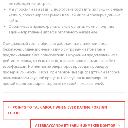
же соблюдение их срока.
Мы упростили вам задачу, подготовив составить из лучших онлайн
казино, просканировав рынок в вашей мире и проверив данные
сайты.
Обратилась в правоохранительные органы, можно получить
административный штраф и уголовного наказание.
Официальный софт стабильно работает, же ставки клиентов
безопасны. Лицензионные казино с игровыми автоматами
предпочитающие все пользователи. Окружении представленных в
рейтинге площадок есть казино, выплачивающие выигрыши без
верификации. Но немногие операторов проводит процедуру
проверки личности. Также, при первом выводе средств или запроса
пользователем крупной проценты. Доступность популярных
провайдеров расширяет игровые никакой пользователей.
POINTS TO TALK ABOUT WHEN EVER DATING FOREIGN
CHICKS
AZERBAYCANDA ETIBARLI BUKMEKER KONTOR