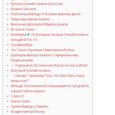
Бонусы Онлайн Казино В россии
Казино Sobranie
Платежные Методы И Условия выплаты Денег
Лицензирование Казино
Внесение Депозита И Вывод средств
Bc Game Casino
Критерии
, По Которым честные Онлайн Казино
попадет В Топ 10
Условия Игры
Что Такое Стратегия Ответственной Игры
Критерии выбора Казино С официальному
Разрешением
Разрешено Ли Законом Играть На них Сайтах?
Бонусы В Онлайн Казино
Каковы” “признаки Того, Что твоя Игра Стала
вопросом?”
Методы Пополнения И напрашивается Средств На
наших Сайтах Казино
Casino X
Gama Casino
Сроки Вывода а Лимиты
Бездепозитный Бонус