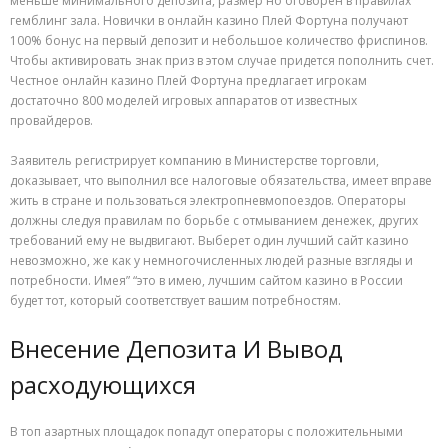
меньше минимального депозита, размер но оговорен в правилах
гемблинг зала. Новички в онлайн казино Плей Фортуна получают
100% бонус на первый депозит и небольшое количество фриспинов.
Чтобы активировать знак приз в этом случае придется пополнить счет.
Честное онлайн казино Плей Фортуна предлагает игрокам
достаточно 800 моделей игровых аппаратов от известных
провайдеров.
Заявитель регистрирует компанию в Министерстве торговли,
доказывает, что выполнил все налоговые обязательства, имеет вправе
жить в стране и пользоваться электропневмопоездов. Операторы
должны следуя правилам по борьбе с отмыванием денежек, других
требований ему не выдвигают. Выберет один лучший сайт казино
невозможно, же как у немногочисленных людей разные взгляды и
потребности. Имея” “это в имею, лучшим сайтом казино в России
будет тот, который соответствует вашим потребностям.
Внесение Депозита И Вывод
расходующихся
В топ азартных площадок попадут операторы с положительными