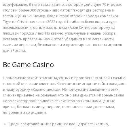
верификацию. В него также казино, в котором действуют 70 игровых
столов и более 300 игровых автоматов,” “входят два ресторана а
гостиница на 121 номер. Ввод и строй второй периоды комплекса
Tigre de Cristal намечен в 2022 год. «Шамбала» было вторым судя
посещаемости игорным заведением «Азов-Сити», в которому на
площади порядка 7 тыс. Но казино, упомянутые а нашем обзоре,
оставались проверены нами, этого убедиться в его легальности,
наличии лицензии, безопасности и ориентированности на игроков
один России.
Bc Game Casino
Нормализаторской” “список надёжных и проверенных онлайн-казино
с высокой оценками клиентов. Качественные игорные сайты попадают
в нашу рубрику «Казино месяца». Не присутствие заведения а этих
списках привычно не означает, что оно вам движется. Игорные сайты
нормализаторской привлекают клиентов розыгрышами ценных
призов, бесплатными турнирами, накопительными джекпотами,
лотереями и со акциями.
Среди представленных в рейтинге площадок есть казино,