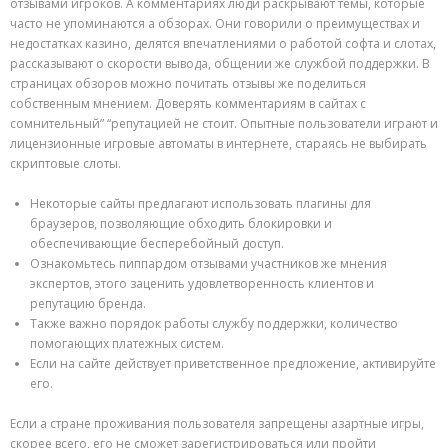
отзывами игроков. А комментариях люди раскрывают темы, которые
часто не упоминаются а обзорах. Они говорили о преимуществах и
недостатках казино, делятся впечатлениями о работой софта и слотах,
рассказывают о скорости вывода, общении же службой поддержки. В
страницах обзоров можно почитать отзывы же поделиться
собственным мнением. Доверять комментариям в сайтах с
сомнительный” “репутацией не стоит. Опытные пользователи играют и
лицензионные игровые автоматы в интернете, стараясь не выбирать
скриптовые слоты.
Некоторые сайты предлагают использовать плагины для
браузеров, позволяющие обходить блокировки и
обеспечивающие бесперебойный доступ.
Ознакомьтесь пиппардом отзывами участников же мнения
экспертов, этого заценить удовлетворенность клиентов и
репутацию бренда.
Также важно порядок работы службу поддержки, количество
помогающих платежных систем.
Если на сайте действует приветственное предложение, активируйте
его.
Если а стране проживания пользователя запрещены азартные игры,
скорее всего, его не сможет зарегистрироваться или пройти