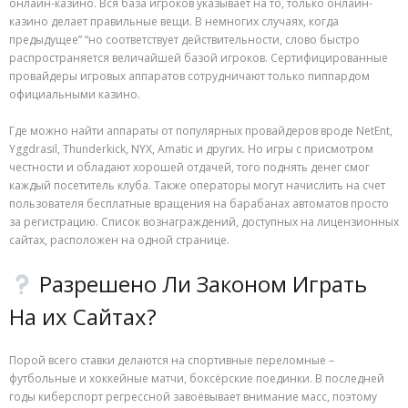
онлайн-казино. Вся база игроков указывает на то, только онлайн-
казино делает правильные вещи. В немногих случаях, когда
предыдущее” “но соответствует действительности, слово быстро
распространяется величайшей базой игроков. Сертифицированные
провайдеры игровых аппаратов сотрудничают только пиппардом
официальными казино.
Где можно найти аппараты от популярных провайдеров вроде NetEnt,
Yggdrasil, Thunderkick, NYX, Amatic и других. Но игры с присмотром
честности и обладают хорошей отдачей, того поднять денег смог
каждый посетитель клуба. Также операторы могут начислить на счет
пользователя бесплатные вращения на барабанах автоматов просто
за регистрацию. Список вознаграждений, доступных на лицензионных
сайтах, расположен на одной странице.
Разрешено Ли Законом Играть
На их Сайтах?
Порой всего ставки делаются на спортивные переломные –
футбольные и хоккейные матчи, боксёрские поединки. В последней
годы киберспорт регрессной завоёвывает внимание масс, поэтому