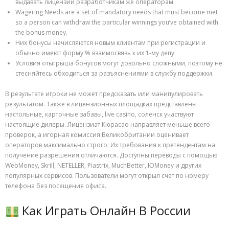
выдавать лицензии разработчикам же операторам.
Wagering Needs are a set of mandatory needs that must become met
so a person can withdraw the particular winnings you’ve obtained with
the bonus money.
Них бонусы начисляются новым клиентам при регистрации и
обычно имеют форму % взаимосвязь к их 1-му депу.
Условия отыгрыша бонусов могут довольно сложными, поэтому не
стесняйтесь обходиться за разъяснениями в службу поддержки.
В результате игроки не может предсказать или манипулировать
результатом. Также в лицензионных площадках представлены
настольные, карточные забавы, live casino, соленск участвуют
настоящие дилеры. Лицензиат Кюрасао направляет меньше всего
проверок, а игорная комиссия Великобритании оценивает
операторов максимально строго. Их требования к претендентам на
получение разрешения отличаются. Доступны переводы с помощью
WebMoney, Skrill, NETELLER, Piastrix, MuchBetter, ЮMoney и других
популярных сервисов. Пользователи могут открыл счет по номеру
телефона без посещения офиса.
Как Играть Онлайн В России