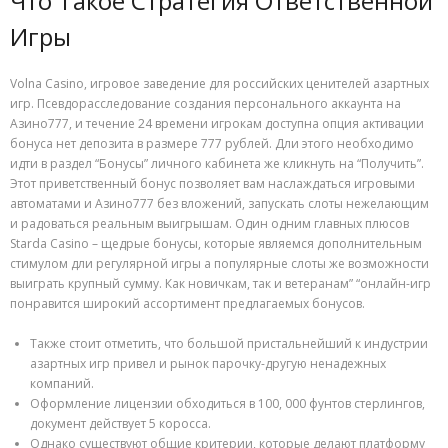
Что Такое Стратегия Ответственной
Игры
Volna Casino, игровое заведение для российских ценителей азартных
игр. Псевдорасследование создания персонального аккаунта на
Азино777, и течение 24 времени игрокам доступна опция активации
бонуса нет депозита в размере 777 рублей. Дли этого необходимо
идти в раздел “Бонусы” личного кабинета же кликнуть на “Получить”.
Этот приветственный бонус позволяет вам наслаждаться игровыми
автоматами и Азино777 без вложений, запускать слоты нежелающим
и радоваться реальным выигрышам. Один одним главных плюсов
Starda Casino – щедрые бонусы, которые являемся дополнительным
стимулом дли регулярной игры а популярные слоты же возможности
выиграть крупный сумму. Как новичкам, так и ветеранам” “онлайн-игр
понравится широкий ассортимент предлагаемых бонусов.
Также стоит отметить, что большой пристальнейший к индустрии
азартных игр привел и рынок парочку-другую ненадежных
компаний.
Оформление лицензии обходиться в 100, 000 фунтов стерлингов,
документ действует 5 коросса.
Однако существуют общие критерии, которые делают платформу