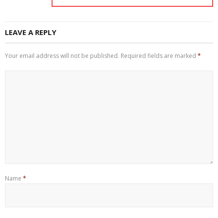
LEAVE A REPLY
Your email address will not be published.
Required fields are marked
*
Name
*