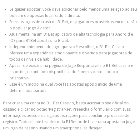
Se quiser apostar, você deve adicionar pelo menos uma seleção ao seu
boletim de apostas localizado à direita.
Entre os jogos de crash da B1Bet, os jogadores brasileiros encontrarão
o popular jogo Aviator.
Atualmente, há um B1Bet aplicativo de alta tecnologia para Android e
iOS para B1Bet apostas no Brasil.
Independentemente do jogo que você escolher, o B1 Bet Casino
oferece uma experiência emocionante e divertida para jogadores de
todos os níveis de habilidade.
Apesar de existir uma página de Jogo Responsável no B1 Bet casino e
esportes, o conteúdo disponibilizado é bem sucinto e pouco
orientativo.
Esse é um modo na qual você faz apostas após o início de uma
determinada partida.
Para criar uma conta no B1. Bet Cassino, basta acessar o site oficial do
cassino e clicar no botão ‘Registrar-se’. Preencha o formulário com suas
informações pessoais e siga as instruções para concluir o processo de
registro. Todo cliente brasileiro da B1Bet pode fazer uma aposta ou jogar
um jogo de cassino usando um smartphone, se desejar.