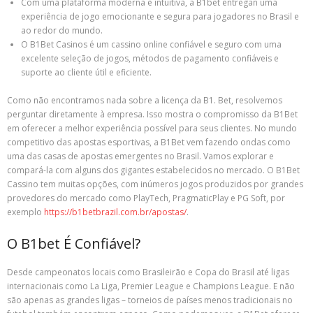
Com uma plataforma moderna e intuitiva, a B1bet entregan uma
experiência de jogo emocionante e segura para jogadores no Brasil e
ao redor do mundo.
O B1Bet Casinos é um cassino online confiável e seguro com uma
excelente seleção de jogos, métodos de pagamento confiáveis e
suporte ao cliente útil e eficiente.
Como não encontramos nada sobre a licença da B1. Bet, resolvemos
perguntar diretamente à empresa. Isso mostra o compromisso da B1Bet
em oferecer a melhor experiência possível para seus clientes. No mundo
competitivo das apostas esportivas, a B1Bet vem fazendo ondas como
uma das casas de apostas emergentes no Brasil. Vamos explorar e
compará-la com alguns dos gigantes estabelecidos no mercado. O B1Bet
Cassino tem muitas opções, com inúmeros jogos produzidos por grandes
provedores do mercado como PlayTech, PragmaticPlay e PG Soft, por
exemplo
https://b1betbrazil.com.br/apostas/
.
O B1bet É Confiável?
Desde campeonatos locais como Brasileirão e Copa do Brasil até ligas
internacionais como La Liga, Premier League e Champions League. E não
são apenas as grandes ligas – torneios de países menos tradicionais no