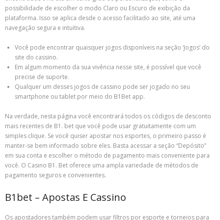
possibilidade de escolher o modo Claro ou Escuro de exibição da
plataforma. Isso se aplica desde o acesso facilitado ao site, até uma
navegação segura e intuitiva.
Você pode encontrar quaisquer jogos disponíveis na seção ‘Jogos’ do
site do cassino.
Em algum momento da sua vivência nesse site, é possível que você
precise de suporte.
Qualquer um desses jogos de cassino pode ser jogado no seu
smartphone ou tablet por meio do B1Bet app.
Na verdade, nesta página você encontrará todos os códigos de desconto
mais recentes de B1. bet que você pode usar gratuitamente com um
simples clique. Se você quiser apostar nos esportes, o primeiro passo é
manter-se bem informado sobre eles. Basta acessar a seção “Depósito”
em sua conta e escolher o método de pagamento mais conveniente para
você. O Casino B1. Bet oferece uma ampla variedade de métodos de
pagamento seguros e convenientes.
B1bet – Apostas E Cassino
Os apostadores também podem usar filtros por esporte e torneios para