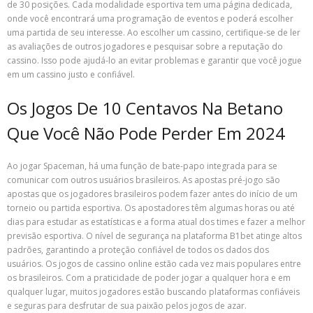
de 30 posições. Cada modalidade esportiva tem uma página dedicada,
onde você encontrará uma programação de eventos e poderá escolher
uma partida de seu interesse. Ao escolher um cassino, certifique-se de ler
as avaliações de outros jogadores e pesquisar sobre a reputação do
cassino. Isso pode ajudá-lo an evitar problemas e garantir que você jogue
em um cassino justo e confiável.
Os Jogos De 10 Centavos Na Betano
Que Você Não Pode Perder Em 2024
Ao jogar Spaceman, há uma função de bate-papo integrada para se
comunicar com outros usuários brasileiros. As apostas pré-jogo são
apostas que os jogadores brasileiros podem fazer antes do início de um
torneio ou partida esportiva. Os apostadores têm algumas horas ou até
dias para estudar as estatísticas e a forma atual dos times e fazer a melhor
previsão esportiva. O nível de segurança na plataforma B1bet atinge altos
padrões, garantindo a proteção confiável de todos os dados dos
usuários. Os jogos de cassino online estão cada vez mais populares entre
os brasileiros. Com a praticidade de poder jogar a qualquer hora e em
qualquer lugar, muitos jogadores estão buscando plataformas confiáveis
e seguras para desfrutar de sua paixão pelos jogos de azar.