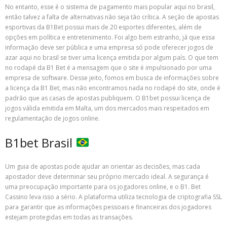
No entanto, esse é o sistema de pagamento mais popular aqui no brasil,
então talvez a falta de alternativas não seja tão crítica. A seção de apostas
esportivas da B1Bet possui mais de 20 esportes diferentes, além de
opções em política e entretenimento. Foi algo bem estranho, já que essa
informação deve ser pública e uma empresa só pode oferecer jogos de
azar aqui no brasil se tiver uma licença emitida por algum país. O que tem
no rodapé da B1 Bet é a mensagem que o site é impulsionado por uma
empresa de software. Desse jeito, fomos em busca de informações sobre
a licença da B1 Bet, mas não encontramos nada no rodapé do site, onde é
padrão que as casas de apostas publiquem. O B1bet possui licença de
jogos válida emitida em Malta, um dos mercados mais respeitados em
regulamentação de jogos online.
B1bet Brasil
Um guia de apostas pode ajudar an orientar as decisões, mas cada
apostador deve determinar seu próprio mercado ideal. A segurança é
uma preocupação importante para os jogadores online, e o B1. Bet
Cassino leva isso a sério. A plataforma utiliza tecnologia de criptografia SSL
para garantir que as informações pessoais e financeiras dos jogadores
estejam protegidas em todas as transações.