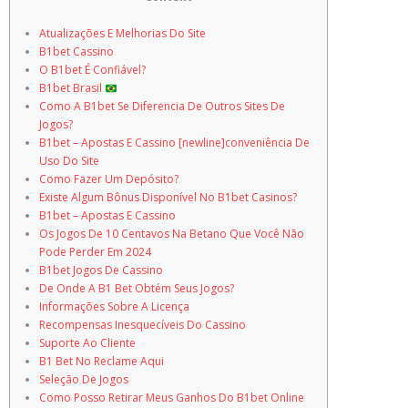
Atualizações E Melhorias Do Site
B1bet Cassino
O B1bet É Confiável?
B1bet Brasil
Como A B1bet Se Diferencia De Outros Sites De
Jogos?
B1bet – Apostas E Cassino [newline]conveniência De
Uso Do Site
Como Fazer Um Depósito?
Existe Algum Bônus Disponível No B1bet Casinos?
B1bet – Apostas E Cassino
Os Jogos De 10 Centavos Na Betano Que Você Não
Pode Perder Em 2024
B1bet Jogos De Cassino
De Onde A B1 Bet Obtém Seus Jogos?
Informações Sobre A Licença
Recompensas Inesquecíveis Do Cassino
Suporte Ao Cliente
B1 Bet No Reclame Aqui
Seleção De Jogos
Como Posso Retirar Meus Ganhos Do B1bet Online