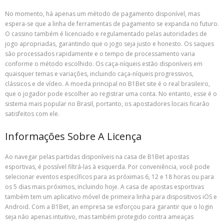
No momento, há apenas um método de pagamento disponível, mas
espera-se que a linha de ferramentas de pagamento se expanda no futuro.
O cassino também é licenciado e regulamentado pelas autoridades de
jogo apropriadas, garantindo que o jogo seja justo e honesto. Os saques
são processados rapidamente e o tempo de processamento varia
conforme o método escolhido. Os caça-níqueis estão disponíveis em
quaisquer temas e variações, incluindo caça-níqueis progressivos,
clássicos e de vídeo. A moeda principal no B1Bet site é o real brasileiro,
que o jogador pode escolher ao registrar uma conta. No entanto, esse é o
sistema mais popular no Brasil, portanto, os apostadores locais ficarão
satisfeitos com ele.
Informações Sobre A Licença
Ao navegar pelas partidas disponíveis na casa de B1Bet apostas
esportivas, é possível filtrá-las à esquerda. Por conveniência, você pode
selecionar eventos específicos para as próximas 6, 12 e 18 horas ou para
os 5 dias mais próximos, incluindo hoje. A casa de apostas esportivas
também tem um aplicativo móvel de primeira linha para dispositivos iOS e
Android. Com a B1Bet, an empresa se esforçou para garantir que o login
seja não apenas intuitivo, mas também protegido contra ameaças