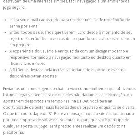
desfrutam de uma interface simples, fácil navegação e um ambiente de
jogo seguro.
Insira seu e-mail cadastrado para receber um link de redefinição de
senha por e-mail.
Então, todos os usuários que tiverem lucro desde o momento de seu
registro só terão direito ao cashback quando seus cálculos resultarem
em prejuízo.
A experiência do usuário é enriquecida com um design moderno e
responsivo, tornando a navegação fácil tanto no desktop quanto em
dispositivos móveis.
A B1Bet se destaca pela incrível variedade de esportes e eventos
disponíveis paran apostas.
Enviamos uma mensagem no chat ao vivo como também o que obtivemos
foi uma negativa bem clara de que eles não dariam essa informação. Ao
apostar em desportos em tempo real na B1 Bet, você terá an
oportunidade de testar suas habilidades de previsão enquanto se diverte.
O que tem no rodapé da B1 Bet é a mensagem que o site é impulsionado
por uma empresa de software. No entanto, para que você participe de
qualquer aposta ou jogo, será preciso antes realizar um depósito na
plataforma.