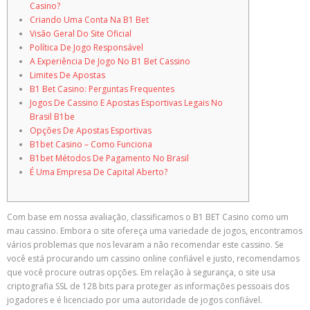
Casino?
Criando Uma Conta Na B1 Bet
Visão Geral Do Site Oficial
Política De Jogo Responsável
A Experiência De Jogo No B1 Bet Cassino
Limites De Apostas
B1 Bet Casino: Perguntas Frequentes
Jogos De Cassino E Apostas Esportivas Legais No
Brasil B1be
Opções De Apostas Esportivas
B1bet Casino – Como Funciona
B1bet Métodos De Pagamento No Brasil
É Uma Empresa De Capital Aberto?
Com base em nossa avaliação, classificamos o B1 BET Casino como um
mau cassino. Embora o site ofereça uma variedade de jogos, encontramos
vários problemas que nos levaram a não recomendar este cassino. Se
você está procurando um cassino online confiável e justo, recomendamos
que você procure outras opções. Em relação à segurança, o site usa
criptografia SSL de 128 bits para proteger as informações pessoais dos
jogadores e é licenciado por uma autoridade de jogos confiável.