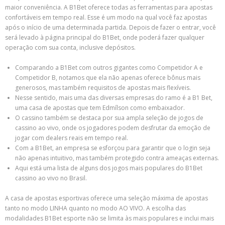
maior conveniência. A B1Bet oferece todas as ferramentas para apostas
confortáveis em tempo real. Esse é um modo na qual você faz apostas
após o início de uma determinada partida. Depois de fazer o entrar, você
será levado à página principal do B1Bet, onde poderá fazer qualquer
operação com sua conta, inclusive depósitos.
Comparando a B1Bet com outros gigantes como Competidor A e
Competidor B, notamos que ela não apenas oferece bônus mais
generosos, mas também requisitos de apostas mais flexíveis.
Nesse sentido, mais uma das diversas empresas do ramo é a B1 Bet,
uma casa de apostas que tem Edmílson como embaixador.
O cassino também se destaca por sua ampla seleção de jogos de
cassino ao vivo, onde os jogadores podem desfrutar da emoção de
jogar com dealers reais em tempo real.
Com a B1Bet, an empresa se esforçou para garantir que o login seja
não apenas intuitivo, mas também protegido contra ameaças externas.
Aqui está uma lista de alguns dos jogos mais populares do B1Bet
cassino ao vivo no Brasil.
A casa de apostas esportivas oferece uma seleção máxima de apostas
tanto no modo LINHA quanto no modo AO VIVO. A escolha das
modalidades B1Bet esporte não se limita às mais populares e inclui mais