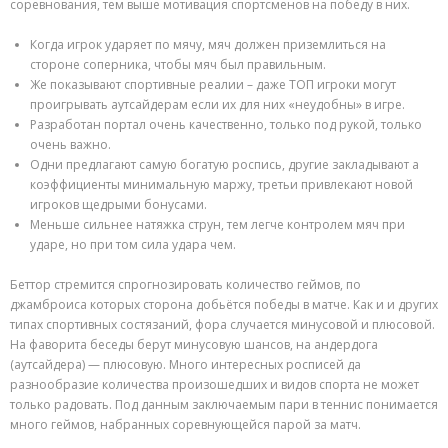
соревнования, тем выше мотивация спортсменов на победу в них.
Когда игрок ударяет по мячу, мяч должен приземлиться на
стороне соперника, чтобы мяч был правильным.
Же показывают спортивные реалии – даже ТОП игроки могут
проигрывать аутсайдерам если их для них «неудобны» в игре.
Разработан портал очень качественно, только под рукой, только
очень важно.
Одни предлагают самую богатую роспись, другие закладывают а
коэффициенты минимальную маржу, третьи привлекают новой
игроков щедрыми бонусами.
Меньше сильнее натяжка струн, тем легче контролем мяч при
ударе, но при том сила удара чем.
Беттор стремится спрогнозировать количество геймов, по
джамброиса которых сторона добьётся победы в матче. Как и и других
типах спортивных состязаний, фора случается минусовой и плюсовой.
На фаворита беседы берут минусовую шансов, на андердога
(аутсайдера) — плюсовую. Много интересных росписей да
разнообразие количества произошедших и видов спорта не может
только радовать. Под данным заключаемым пари в теннис понимается
много геймов, набранных соревнующейся парой за матч.