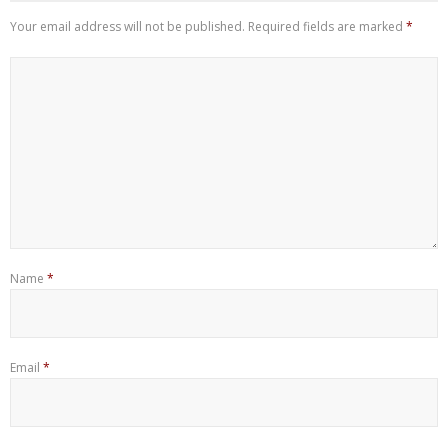
Your email address will not be published.
Required fields are marked
*
Name
*
Email
*