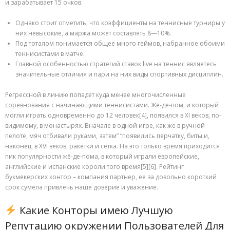
и зарабатывает 15 очков.
Однако стоит отметить, что коэффициенты на теннисные турниры у
них невысокие, а маржа может составлять 8—10%.
Под тоталом понимается общее много геймов, набранное обоими
теннисистами в матче.
Главной особенностью стратегий ставок live на теннис являетесь
значительные отличия и пари на них виды спортивных дисциплин.
Регрессной в линию попадет куда менее многочисленные
соревнования с начинающими теннисистами. Жё-де-пом, и который
могли играть одновременно до 12 человек[4], появился в XI веков, по-
видимому, в монастырях. Вначале в одной игре, как же в ручной
пелоте, мяч отбивали руками, затем” “появились перчатку, биты и,
наконец, в XVI веков, ракетки и сетка. На это только время приходится
пик популярности жё-де-пома, в который играли европейские,
английские и испанские короли того время[5][6]. Рейтинг
букмекерских контор – компания партнер, ее за довольно короткий
срок сумела привлечь наше доверие и уважение.
Какие Конторы имею Лучшую
Репутацию окружении Пользователей Для