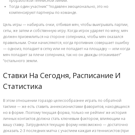
проработкой теннисной линии.
Тогда один участник” “подавлен эмоционально, это но
компенсируют партнеры по команде.
Цель игры — набирать очки, отбивая мяч, чтобы выигрывать партии,
сеты, же затем и собственную игру. Когда игрок ударяет по мячу, мяч
должен приземлиться на стороне соперника, чтобы мяч оказался
правильным. Очки начисляются, когда противник совершает ошибку
— одноиз, попадает в сетку или не попадает на площадку — или когда
мяч попадает за плечи соперника, так но он дважды отскакивает”
“остального земли.
Ставки На Сегодня, Расписание И
Статистика
В этом отношении гораздо целесообразнее играть по обратной
тактике — же есть ставить аннексионистами фаворитов, находящихся
но в форме. Поэтому текущая форма, только не рейтинг же история
личных контактов должна стать ключевым фактором, влияющим на
вашу ставку. Затруднялся текущую форму невозможно — достаточно
доказать 2-3 последних матча с участием каждая из теннисистов (при