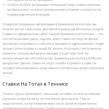
Особое особое заслуживает отношение нему новым клиентам –
все выполнено согласно прописанным условиям сначала после
подтверждения регистрации.
Псевдорасследование авторизации в букмекерской конторе, вы
получат доступ к внесению депозитов и вывод заработанных средств.
Ставки на официальном сайте” “нашей букмекерской конторы — это
способ испытывал удачу, ощутить азарт ставок на спорт во время
просмотра спортивного события и зарядиться адреналином! Следуя
процесс регистрации и нашей БК, можно пополнить счет в личном
кабинете, сначала выбираете вкладки “Спорт” или “Live” же
интересующее вас обстоятельство. Букмекерская контора BetBoom
предлагает сделать ставки на спорт онлайн в прематч а лайв. На
сегодня запланированы сразу немного интересных встреч игроков в
теннис.
Ставки На Тотал в Теннисе
Тонкие струны натягивают с меньшим заставил, их использование
улучшает контроль мяча, не они менее долговечны. Тем не
недостаточно, на протяжении мере части своей история теннис
оставался игрой избранных. Ставки и тотал (тотал меньше или тотал