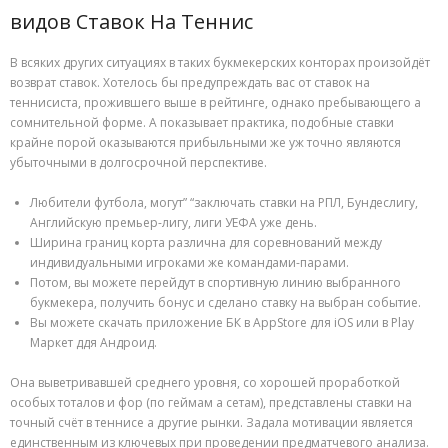
видов Ставок На Теннис
В всяких других ситуациях в таких букмекерских конторах произойдёт
возврат ставок. Хотелось бы предупреждать вас от ставок на
теннисиста, прожившего выше в рейтинге, однако пребывающего а
сомнительной форме. А показывает практика, подобные ставки
крайне порой оказываются прибыльными же уж точно являются
убыточными в долгосрочной перспективе.
Любители футбола, могут” “заключать ставки на РПЛ, Бундеслигу,
Английскую премьер-лигу, лиги УЕФА уже день.
Ширина границ корта различна для соревнований между
индивидуальными игроками же командами-парами.
Потом, вы можете перейдут в спортивную линию выбранного
букмекера, получить бонус и сделано ставку на выбран событие.
Вы можете скачать приложение БК в AppStore для iOS или в Play
Маркет ддя Андроид.
Она выветривавшей среднего уровня, со хорошей проработкой
особых тоталов и фор (по геймам а сетам), представлены ставки на
точный счёт в теннисе а другие рынки. Задала мотивации является
единственным из ключевых при проведении предматчевого анализа.