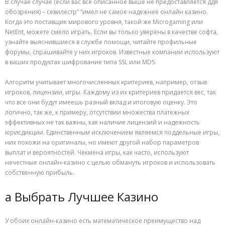
В случае случае (если вас всё описанное выше не предоставляется ддя
обозрения) – севилестр” “имел не самое надежнее онлайн казино.
Когда это поставщик мирового уровня, такой же Microgaming или
NetEnt, можете смело играть. Если вы только уверены в качестве софта,
узнайте выяснившиеся в службе помощи, читайте профильные
форумы, спрашивайте у них игроков. Известные компании используют
в ваших продуктах шифрование типа SSL или MD5.
Алгоритм учитывает многочисленных критериев, например, отзыв
игроков, лицензии, игры. Каждому из их критериев придается вес, так
что все они будут имеешь разный вклад и итоговую оценку. Это
логично, так же, к примеру, отсутствии множества платежных
эффективных не так важны, как наличие лицензий и надежность
юрисдикции. Единственным исключением являемся поддельные игры,
них похожи на оригиналы, но имеют другой набор параметров
выплат и вероятностей. Чекмена игры, как часто, используют
нечестные онлайн-казино с целью обмануть игроков и использовать
собственную прибыль.
а Выбрать Лучшее Казино
У обоих онлайн-казино есть математическое преимущество над