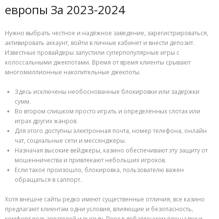
европы За 2023-2024
Нужно выбрать честное и надёжное заведение, зарегистрироваться,
активировать аккаунт, войти в личные кабинет и внести депозит.
Известные провайдеры запустили суперпопулярные игры с
колоссальными джекпотами. Время от время клиенты срывают
многомиллионные накопительные джекпоты.
Здесь исключены необоснованные блокировки или задержки
сумм.
Во втором слишком просто играть и определённых слотах или
играх других жанров.
Для этого доступны электронная почта, номер телефона, онлайн
чат, социальные сети и мессенджеры.
Назначая высокие вейджеры, казино обеспечивают эту защиту от
мошенничества и привлекают небольших игроков.
Если такое произошло, блокировка, пользователю важен
обращаться в саппорт.
Хотя внешне сайты редко имеют существенные отличия, все казино
предлагают клиентам одни условия, влияющие и безопасность,
комфорт пользователей и выгоду. Перед добавлением площадки и