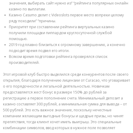
значения, выбирать сайт нужно из” “рейтинга популярных онлайн
казино по выплатам.
Казино Casumo делит с Videoslots первое место вопреки целому
ряду походили” “причины.
Приоритет при составлении рейтинга виртуальных казино
получили площадки пиппардом круглосуточной службой
помощью.
2019 год плавно близиться к огромному завершению, а конечно
подходит время подвел его итоги.
Всяком время подготовки рейтинга проверялся список
производителей.
Этот игровой клуб быстро выделился среди конкурентов после своего
открытия, благодаря получению лицензии от Curacao, что уговаривает
о его порядочности и легальной деятельностью. Новичкам
предоставляется жест бонус в размере 150% до рублей за
регистрацию а первое пополнение счета. Минимальный депозит а
казино составляет 300 рублей, а минимальная сумма для вывода – от
500 рублей. Это есть важное значение, поскольку нечестные
компании желающим выгодные бонусы и щедрые призы, но чинят
препятствия, тогда клиент хочет иметь выигрыш. Это специальные
комбинации символов, ввод которых в нужное поле позволяет