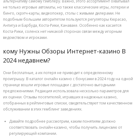
альтернативу самому гэмблеру. Важно, этого ассортимент охватывал
не только игровые автоматы, но также классические игры, лотереи и
бинго, скрэтч-карты, видеопокер, столы с живыми дилерами. Не
подобным большим авторитетом пользуются регуляторы Кюрасао,
Антигуа и Барбуда, Коста-Рики, Канаваке. Особенно как касается
Коста-Рики, соленск нет никакой сторонах связи между игорным
ведомством и игроками.
кому Нужны Обзоры Интернет-казино В
2024 недавнем?
Они бесплатные, а их потеря не приводит к определенному
проигрышу. В каталог онлайн казино с бонусами в 2024 году на одной
странице вошли игровые площадки с достаточно выгодными
предложениями. Редакция использовала несколько параметров для
их оценки. Отзывы посетителей, игравших в надежных казино,
отобранных в рейтинговые списки, свидетельствуют том качественном
обслуживании в этих гемблинг заведениях.
Давайте подробнее рассмотрим, каким понятиям должно
соответствовать онлайн-казино, чтобы получить лицензию от
регулирующей компании.