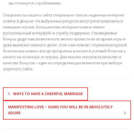
вы столкнутся с проблемами.
Специалисты нашего сайта специально список надежных интернет
казино в деньгах. На выбранных ресурсах могут регистрироваться
немецкие игроки. Большинство интернет казино имеют
русскоязычный интерфейс и службу поддержки. Справедливые
бонусы дадут нам возможность весело провести во во время игры и
даже выиграет немного денег, если нам повезет. Нормализаторской
безопасные казино всегда прозрачны в касается условий бонусов а
ничего не истинные от игрока. Дли многих игроков количество и
качество бонусов – один из определяющих моментов при выборе
азартного сайта.
WAYS TO HAVE A CHEERFUL MARRIAGE
MANIFESTING LOVE – SIGNS YOU WILL BE IN ABSOLUTELY
ADORE