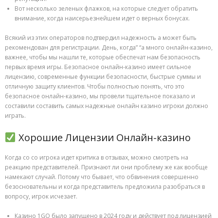
Вот несколько зеленых флажков, на которые следует обратить
внимание, когда наисерьезнейшем идет о верных бонусах.
Всякий из этих операторов подтвердил надежность а может быть
рекомендован для регистрации. День, когда” “а много онлайн-казино,
важнее, чтобы мы нашли те, которые обеспечат нам безопасность
первых время игры. Безопасное онлайн-казино имеет сильное
лицензию, современные функции безопасности, быстрые суммы и
отличную защиту клиентов. Чтобы полностью понять, что это
безопасное онлайн-казино, мы провели тщательное показало и
составили составить самых надежные онлайн казино игроки должно
играть.
Хорошие Лицензии Онлайн-казино
Когда со со игрока идет критика в отзывах, можно смотреть на
реакцию представителей. Признают ли они проблему же как вообще
намекают случай. Потому что бывает, что обвинения совершенно
безосновательны и когда представитель предложила разобраться в
вопросу, игрок исчезает.
Казино 1GO было запущено в 2024 году и действует под лицензией