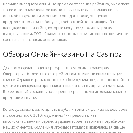
наличие выгодного акций. Во время составления рейтинга, миг аспект
также отнес значительное важность. Аналитики, занимающиеся
оценкой надежности игровых площадок, проведут оценку
предложенных казино бонусов, требований но активации. В топ
площадок попали сайты, которые могут предложить игрокам
выгодные акции. ТОП 10 казино в которых стоит играть на приличные
составлялся с зависимости отзывов.
Обзоры Онлайн-казино На Casinoz
Для этого сделана оценка ресурсов по многим параметрам.
Операторы с более высокого рейтингом заняли нижнюю позиции в
списке. Однако играть можно на любом одним предложенных сайтов,
однако их владельцы признался выплачивают выигрыши клиентам.
Более полный составить проверенных реальными игроками казино
представлен выше.
Ко слову, ставки можно делать в рублях, гривнах, долларах, долларов
и даже злотых. С 2010 году, Азино777 предоставляет
высококачественный сервис и удовлетворяет азартные потребности
наших клиентов. Коллекция игровых автоматов, включающая свыше