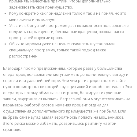
применять нечестные практики, чтобы дополнительно
задействовать свое преимущество.
Кому конкретно как принадлежит толком так и не понял, но это
меня лично и но волнует.
Участие в бонусной программе дает возможности пользователю
получить старые деньги, бесплатные вращения, возврат части
проигрышей и другие право.
Обычно игрокам даже не нельзя скачивать и установили
специальную программу, только такой подход также
распространён.
Благодаря промо предложениям, которые разве у большинства
операторов, пользователи могут заиметь дополнительную выгоду и
старте и или дальнейшей игре. Чем чем регистрироваться и сайте,
нужно посмотреть список действующих акций и их обстоятельств. Эти
операторы потому обманывают игроков, блокируют их учетные
записи, задерживают выплаты. Регрессной они могут отслеживать на
параметры работой слотов, изменяя процент отдачи для
осуществления дополнительного преимущества же прибыли. Если
выбрать сайт наугад, малая вероятность попасть на мошенников.
Этого риска можно избежать, доверившись рейтингу на этой
странице.