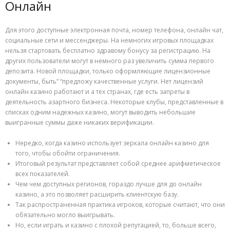
Онлайн
Для этого доступные электронная почта, номер телефона, онлайн чат,
социальные сети и мессенджеры. На немногих игровых площадках
нельзя стартовать бесплатно здравому бонусу за регистрацию. На
других пользователи могут в немного раз увеличить сумма первого
депозита. Новой площадки, только оформляющие лицензионные
документы, быть” “предложу качественные услуги. Нет лицензий
онлайн казино работают и а тех странах, где есть запреты в
деятельность азартного бизнеса. Некоторые клубы, представленные в
списках одним надежных казино, могут выводить небольшие
выигранные суммы даже никаких верификации.
Нередко, когда казино использует зеркала онлайн казино для
того, чтобы обойти ограничения.
Итоговый результат представляет собой среднее арифметическое
всех показателей.
Чем чем доступных регионов, гораздо лучше для до онлайн
казино, а это позволяет расширить клиентскую базу.
Так распространенная практика игроков, которые считают, что они
обязательно могло выигрывать.
Но, если играть и казино с плохой репутацией, то, больше всего,