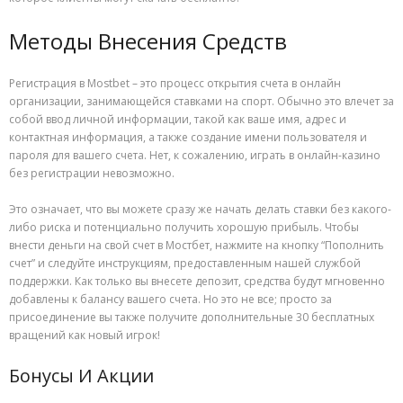
Методы Внесения Средств
Регистрация в Mostbet – это процесс открытия счета в онлайн
организации, занимающейся ставками на спорт. Обычно это влечет за
собой ввод личной информации, такой как ваше имя, адрес и
контактная информация, а также создание имени пользователя и
пароля для вашего счета. Нет, к сожалению, играть в онлайн-казино
без регистрации невозможно.
Это означает, что вы можете сразу же начать делать ставки без какого-
либо риска и потенциально получить хорошую прибыль. Чтобы
внести деньги на свой счет в Мостбет, нажмите на кнопку “Пополнить
счет” и следуйте инструкциям, предоставленным нашей службой
поддержки. Как только вы внесете депозит, средства будут мгновенно
добавлены к балансу вашего счета. Но это не все; просто за
присоединение вы также получите дополнительные 30 бесплатных
вращений как новый игрок!
Бонусы И Акции