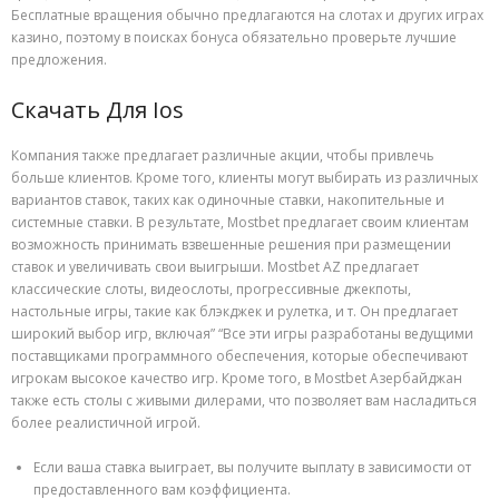
Бесплатные вращения обычно предлагаются на слотах и других играх
казино, поэтому в поисках бонуса обязательно проверьте лучшие
предложения.
Скачать Для Ios
Компания также предлагает различные акции, чтобы привлечь
больше клиентов. Кроме того, клиенты могут выбирать из различных
вариантов ставок, таких как одиночные ставки, накопительные и
системные ставки. В результате, Mostbet предлагает своим клиентам
возможность принимать взвешенные решения при размещении
ставок и увеличивать свои выигрыши. Mostbet AZ предлагает
классические слоты, видеослоты, прогрессивные джекпоты,
настольные игры, такие как блэкджек и рулетка, и т. Он предлагает
широкий выбор игр, включая” “Все эти игры разработаны ведущими
поставщиками программного обеспечения, которые обеспечивают
игрокам высокое качество игр. Кроме того, в Mostbet Азербайджан
также есть столы с живыми дилерами, что позволяет вам насладиться
более реалистичной игрой.
Если ваша ставка выиграет, вы получите выплату в зависимости от
предоставленного вам коэффициента.