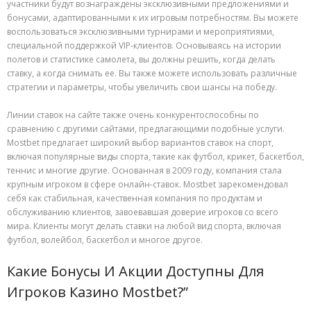
участники будут вознаграждены эксклюзивными предложениями и
бонусами, адаптированными к их игровым потребностям. Вы можете
воспользоваться эксклюзивными турнирами и мероприятиями,
специальной поддержкой VIP-клиентов. Основываясь на истории
полетов и статистике самолета, вы должны решить, когда делать
ставку, а когда снимать ее. Вы также можете использовать различные
стратегии и параметры, чтобы увеличить свои шансы на победу.
Линии ставок на сайте также очень конкурентоспособны по
сравнению с другими сайтами, предлагающими подобные услуги.
Mostbet предлагает широкий выбор вариантов ставок на спорт,
включая популярные виды спорта, такие как футбол, крикет, баскетбол,
теннис и многие другие. Основанная в 2009 году, компания стала
крупным игроком в сфере онлайн-ставок. Mostbet зарекомендовал
себя как стабильная, качественная компания по продуктам и
обслуживанию клиентов, завоевавшая доверие игроков со всего
мира. Клиенты могут делать ставки на любой вид спорта, включая
футбол, волейбол, баскетбол и многое другое.
Какие Бонусы И Акции Доступны Для
Игроков Казино Mostbet?”