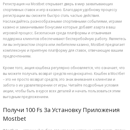
Регистрация на Mostbet открывает дверь в мир захватывающих
спортивных ставок и игр в казино. Благодаря удобному процессу
регистрации вы сможете быстро стать частью действия.
Наслаждайтесь разнообразными спортивными событиями, играми
казино и заманчивыми бонусами которые добавят азарта в ваш
игровой процесс. Безопасная среда платформы и отзывчивая
поддержка клиентов обеспечивают бесперебойную работу. Являетесь
ли вы энтузиастом спорта или любителем казино, Mostbet предлагает
комплексную и приятную платформу для ставок, отвечающую вашим
предпочтениям.
Кроме того, акция кэшбека регулярно обновляется, что означает, что
вы можете получать возврат средств неоднократно. Кэшбек в Мостбет
– это не просто возврат средств, это знак внимания к клиентам и
забота о их удовлетворении от игры. Читайте подробные условия
акции, чтобы быть в курсе всех деталей и начать пользоваться этим
выгодным предложением.
Получи 100 Fs За Установку Приложения
Mostbet