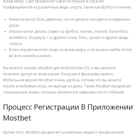
всему миру. Сайт предлагает одни из лучших в отрасли
коэффициентов на различные виды спорта, такие как футбол и теннис.
Клиенты могут быть уверены, что их деньги находятся в надежных
руках.
Игроки могут делать ставки на футбол, теннис, хоккей, баскетбол,
волейбол, Формулу-1 и другие гонки, бокс, крикет и другие виды
спорта.
В нее играют многие люди по всему миру, и ее можно найти почти
во всех онлайн-казино.
Вы можете скачать Mostbet для Android или iOS, и вы сможете
получить доступ ко всем играм, бонусам и функциям казино.
Мобильная версия Mostbet очень удобна, потому что вы можете
играть в любимые игры, не выходя из дома. Также Mostbet предлагает
специальные акции, которые меняются в зависимости от событий.
Процесс Регистрации В Приложении
Mostbet
Кроме того, Mostbet предлагает различные акции и предложения,