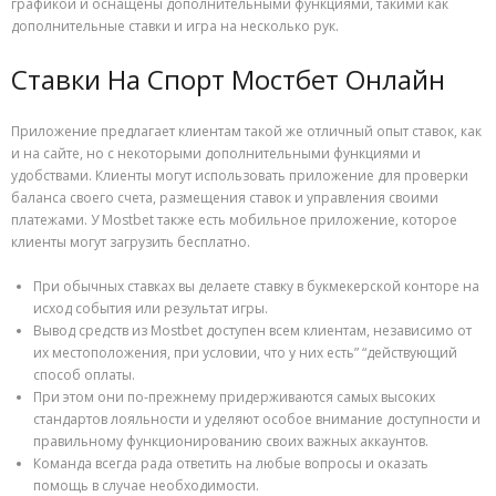
графикой и оснащены дополнительными функциями, такими как
дополнительные ставки и игра на несколько рук.
Ставки На Спорт Мостбет Онлайн
Приложение предлагает клиентам такой же отличный опыт ставок, как
и на сайте, но с некоторыми дополнительными функциями и
удобствами. Клиенты могут использовать приложение для проверки
баланса своего счета, размещения ставок и управления своими
платежами. У Mostbet также есть мобильное приложение, которое
клиенты могут загрузить бесплатно.
При обычных ставках вы делаете ставку в букмекерской конторе на
исход события или результат игры.
Вывод средств из Mostbet доступен всем клиентам, независимо от
их местоположения, при условии, что у них есть” “действующий
способ оплаты.
При этом они по-прежнему придерживаются самых высоких
стандартов лояльности и уделяют особое внимание доступности и
правильному функционированию своих важных аккаунтов.
Команда всегда рада ответить на любые вопросы и оказать
помощь в случае необходимости.