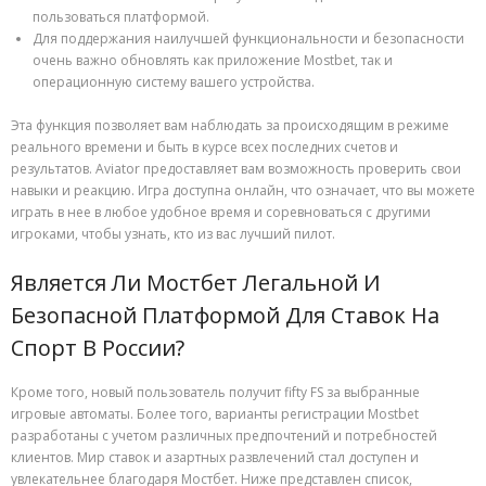
пользоваться платформой.
Для поддержания наилучшей функциональности и безопасности
очень важно обновлять как приложение Mostbet, так и
операционную систему вашего устройства.
Эта функция позволяет вам наблюдать за происходящим в режиме
реального времени и быть в курсе всех последних счетов и
результатов. Aviator предоставляет вам возможность проверить свои
навыки и реакцию. Игра доступна онлайн, что означает, что вы можете
играть в нее в любое удобное время и соревноваться с другими
игроками, чтобы узнать, кто из вас лучший пилот.
Является Ли Мостбет Легальной И
Безопасной Платформой Для Ставок На
Спорт В России?
Кроме того, новый пользователь получит fifty FS за выбранные
игровые автоматы. Более того, варианты регистрации Mostbet
разработаны с учетом различных предпочтений и потребностей
клиентов. Мир ставок и азартных развлечений стал доступен и
увлекательнее благодаря Мостбет. Ниже представлен список,