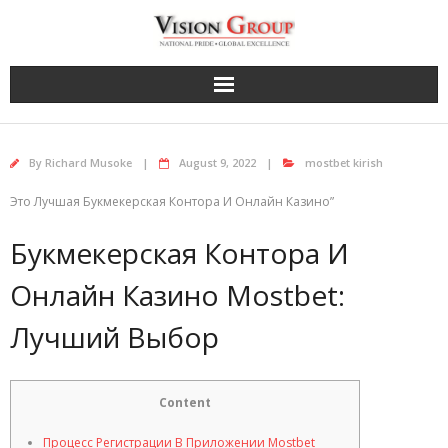
Skip
to
content
By
Richard Musoke
August 9, 2022
mostbet kirish
Это Лучшая Букмекерская Контора И Онлайн Казино”
Букмекерская Контора И
Онлайн Казино Mostbet:
Лучший Выбор
Content
Процесс Регистрации В Приложении Mostbet