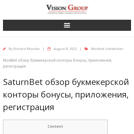
Skip
to
content
By
Richard Musoke
August 8, 2022
Mostbet Uzbekistan
MostBet обзор букмекерской конторы бонусы, приложения,
регистрация
SaturnBet обзор букмекерской
конторы бонусы, приложения,
регистрация
Content