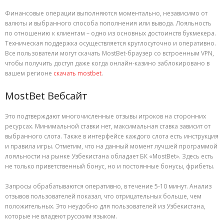
Финансовые операции выполняются моментально, независимо от
валюты и выбранного способа пополнения или вывода. Лояльность
по отношению к клиентам – одно из основных достоинств букмекера.
Техническая поддержка осуществляется круглосуточно и оперативно.
Все пользователи могут скачать MostBet-браузер со встроенным VPN,
чтобы получить доступ даже когда онлайн-казино заблокировано в
вашем регионе
скачать mostbet
.
MostBet Вебсайт
Это подтверждают многочисленные отзывы игроков на сторонних
ресурсах. Минимальной ставки нет, максимальная ставка зависит от
выбранного слота. Также в интерфейсе каждого слота есть инструкция
и правила игры. Отметим, что на данный момент лучшей программой
лояльности на рынке Узбекистана обладает БК «MostBet». Здесь есть
не только приветственный бонус, но и постоянные бонусы, фрибеты.
Запросы обрабатываются оперативно, в течение 5-10 минут. Анализ
отзывов пользователей показал, что отрицательных больше, чем
положительных. Это неудобно для пользователей из Узбекистана,
которые не владеют русским языком.