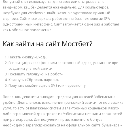
Бонусный счет используется для ставок или отыгрывается с
вейджером, кэшбэк делается еженедельно. Для компьютеров,
ноутбуков для Windows онлайн-казино подготовило приятный
сюрприз. Сайт и все зеркала работают на базе технологии SPA –
одностраничный интерфейс. Сайт загружается один раз и работает
как мобильное приложение.
Как зайти на сайт Мостбет?
Нажать кнопку «Вход».
Ввести цифры телефона или электронный адрес, указанные при
создании учетной записи;
Поставить галочку «Я не робот».
Кликнуть «Сбросить пароль».
Получить комбинацию в SMS или через почту.
Пополнять депозит и выводить средства для жителей Узбекистана
удобно. Длительность выполнения транзакций зависит от поставщика
услуг, то есть от платежных систем и электронных кошельков. Каких-
либо ограничений для игроков из Узбекистана нет, как и сложностей
при регистрации. Для получения приветственного бонуса
необходимо зарегистрироваться на официальном сайте букмекера –