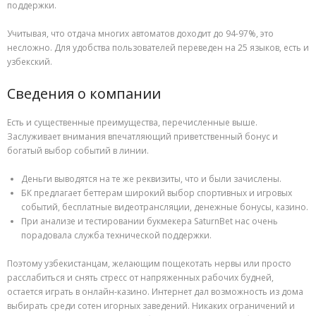
поддержки.
Учитывая, что отдача многих автоматов доходит до 94-97%, это
несложно. Для удобства пользователей переведен на 25 языков, есть и
узбекский.
Сведения о компании
Есть и существенные преимущества, перечисленные выше.
Заслуживает внимания впечатляющий приветственный бонус и
богатый выбор событий в линии.
Деньги выводятся на те же реквизиты, что и были зачислены.
БК предлагает беттерам широкий выбор спортивных и игровых
событий, бесплатные видеотрансляции, денежные бонусы, казино.
При анализе и тестировании букмекера SaturnBet нас очень
порадовала служба технической поддержки.
Поэтому узбекистанцам, желающим пощекотать нервы или просто
расслабиться и снять стресс от напряженных рабочих будней,
остается играть в онлайн-казино. Интернет дал возможность из дома
выбирать среди сотен игорных заведений. Никаких ограничений и