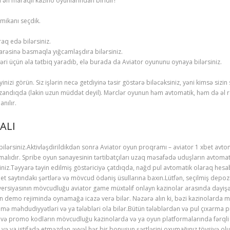
ı ən maraqlı kazino oyunlarından biridir!
mikanı seçdik.
aq edə bilərsiniz.
arəsinə basmaqla yığcamlaşdıra bilərsiniz.
i üçün əla tətbiq yaradıb, elə burada da Aviator oyununu oynaya bilərsiniz.
yinizi görün. Siz işlərin necə getdiyinə təsir göstərə biləcəksiniz, yəni kimsə si
zandıqda (lakin uzun müddət deyil). Mərclər oyunun həm avtomatik, həm də əl re
nılır.
ALI
bilərsiniz.Aktivləşdirildikdən sonra Aviator oyun proqramı – aviator 1 xbet avt
ıdır. Spribe oyun sənayesinin tərtibatçıları uzaq məsafədə uduşların avtomatik
iniz.Təyyarə təyin edilmiş göstəriciyə çatdıqda, nağd pul avtomatik olaraq hes
t saytındakı şərtlərə və mövcud ödəniş üsullarına baxın.Lütfən, seçilmiş depoz
versiyasının mövcudluğu aviator game müxtəlif onlayn kazinolar arasında dəyişə
 demo rejimində oynamağa icazə verə bilər. Nəzərə alın ki, bəzi kazinolarda müə
lmə məhdudiyyətləri və ya tələbləri ola bilər.Bütün tələblərdən və pul çıxarma
 promo kodların mövcudluğu kazinolarda və ya oyun platformalarında fərqli ola
ən və ya istifadə etməzdən əvvəl hər bir bonusun şərtlərini oxumağınız tövsiyə ol