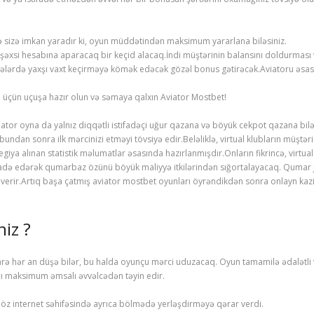
sə sizə imkan yaradır ki, oyun müddətindən maksimum yararlana biləsiniz.
şəxsi hesabına aparacaq bir keçid alacaq.İndi müştərinin balansını doldurması 
ncələrdə yaxşı vaxt keçirməyə kömək edəcək gözəl bonus gətirəcək.Aviatoru əsas
q üçün uçuşa hazır olun və səmaya qalxın Aviator Mostbet!
iator oyna da yalnız diqqətli istifadəçi uğur qazana və böyük cekpot qazana bi
dan sonra ilk mərcinizi etməyi tövsiyə edir.Beləliklə, virtual klubların müştəris
iya alınan statistik məlumatlar əsasında hazırlanmışdır.Onların fikrincə, virtual t
tifadə edərək qumarbaz özünü böyük maliyyə itkilərindən sığortalayacaq. Qumar 
anı verir.Artıq başa çatmış aviator mostbet oyunları öyrəndikdən sonra onlayn
niz ?
rə hər an düşə bilər, bu halda oyunçu mərci uduzacaq. Oyun tamamilə ədalətli və
 maksimum əmsalı əvvəlcədən təyin edir.
u öz internet səhifəsində ayrıca bölmədə yerləşdirməyə qərar verdi.