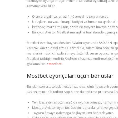
istəməyən oyunçular üçün minimal xərclərlə oynamaq təklif ol
zəmanət verə bilər.
Oranlara gəlincə, ən azı 1.40 əmsal nəzərə alınacaq.
Uduşlarını nə vaxt almaq istədiyini və bunun nə qədər ola
İstifadəçi mərc etməlidir, sonra isə təyyara havaya qalxac
Bir oyun Aviator Mostbet maraqlı virtual aləmdə uçmaq a
Mostbet Azərbaycan Mostbet Aviator oyununda 550 AZN- qəd
verəcək. Ancaq qeyd etmək lazımdır ki, salamlama bonusu qey
mərclərini mobil cihazda etməyə üstünlük verən oyunçular ço
Mostbet tətbiqini endirib Android cihazınıza endirmək üçün e
gözləməlisiniz
mostbet
.
Mostbet oyunçuları üçün bonuslar
Bundan sonra tətbiqdə hesabınıza daxil olub həyəcanlı oyund
iOS seçimini edib tətbiqi App Store-da endirmə prosesinə keçə
Yeni başlayanlar üçün aşağıda oyunun prinsipi, həmçinin m
Mostbet Aviator oyun təcrübəsini daha da rahat və çeşidli e
Təyyarə havaya qalxmağa başlayan kimi bahis dayanır.