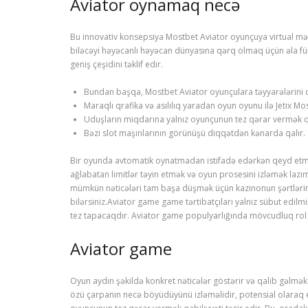
Aviator oynamaq necə
Bu innovativ konsepsiya Mostbet Aviator oyunçuya virtual mə
biləcəyi həyəcanlı həyəcan dünyasına qərq olmaq üçün əla fürs
geniş çeşidini təklif edir.
Bundan başqa, Mostbet Aviator oyunçulara təyyarələrini d
Maraqlı qrafika və asılılıq yaradan oyun oyunu ilə Jetix Mo
Uduşların miqdarına yalnız oyunçunun tez qərar vermək qab
Bəzi slot maşınlarının görünüşü diqqətdən kənarda qalır.
Bir oyunda avtomatik oynatmadan istifadə edərkən qeyd etmək 
ağlabatan limitlər təyin etmək və oyun prosesini izləmək la
mümkün nəticələri tam başa düşmək üçün kazinonun şərtlərini 
bilərsiniz.Aviator game game tərtibatçıları yalnız sübut edil
tez tapacaqdır. Aviator game populyarlığında mövcudluq rol 
Aviator game
Oyun aydın şəkildə konkret nəticələr göstərir və qalib gəlmə
özü çarpanın necə böyüdüyünü izləməlidir, potensial olaraq ed