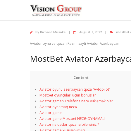
Skip
to
content
By
Richard Musoke
August 7, 2022
mostbet 
Aviator oyna və qazan Rəsmi sayti Aviator Azerbaycan
MostBet Aviator Azərbayc
Content
Aviator oyunu azerbaycan qəza “Avtopilot”
Mostbet oyunçuları üçün bonuslar
Aviator gamenu telefona necə yükləmək olar
Aviator oynamaq necə
Aviator game
Aviator game Mostbet NECƏ OYNAMALI
Aviator nə qədər qazana bilərsiniz ?
Aviator game xüsusiyyətləri