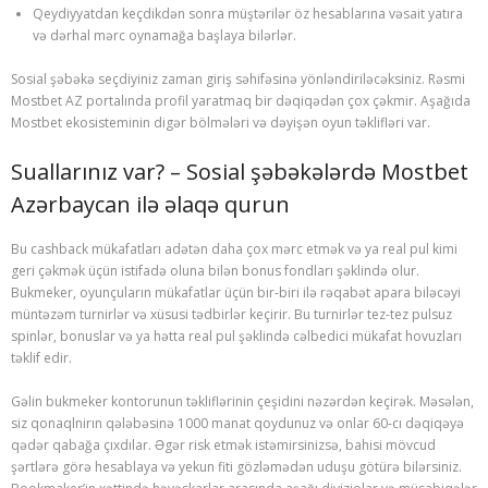
Qeydiyyatdan keçdikdən sonra müştərilər öz hesablarına vəsait yatıra
və dərhal mərc oynamağa başlaya bilərlər.
Sosial şəbəkə seçdiyiniz zaman giriş səhifəsinə yönləndiriləcəksiniz. Rəsmi
Mostbet AZ portalında profil yaratmaq bir dəqiqədən çox çəkmir. Aşağıda
Mostbet ekosisteminin digər bölmələri və dəyişən oyun təklifləri var.
Suallarınız var? – Sosial şəbəkələrdə Mostbet
Azərbaycan ilə əlaqə qurun
Bu cashback mükafatları adətən daha çox mərc etmək və ya real pul kimi
geri çəkmək üçün istifadə oluna bilən bonus fondları şəklində olur.
Bukmeker, oyunçuların mükafatlar üçün bir-biri ilə rəqabət apara biləcəyi
müntəzəm turnirlər və xüsusi tədbirlər keçirir. Bu turnirlər tez-tez pulsuz
spinlər, bonuslar və ya hətta real pul şəklində cəlbedici mükafat hovuzları
təklif edir.
Gəlin bukmeker kontorunun təkliflərinin çeşidini nəzərdən keçirək. Məsələn,
siz qonaqlnirın qələbəsinə 1000 manat qoydunuz və onlar 60-cı dəqiqəyə
qədər qabağa çıxdılar. Əgər risk etmək istəmirsinizsə, bahisi mövcud
şərtlərə görə hesablaya və yekun fiti gözləmədən uduşu götürə bilərsiniz.