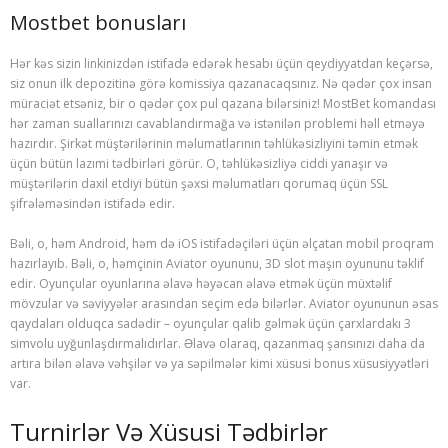
Mostbet bonusları
Hər kəs sizin linkinizdən istifadə edərək hesabı üçün qeydiyyatdan keçərsə,
siz onun ilk depozitinə görə komissiya qazanacaqsınız. Nə qədər çox insan
müraciət etsəniz, bir o qədər çox pul qazana bilərsiniz! MostBet komandası
hər zaman suallarınızı cavablandırmağa və istənilən problemi həll etməyə
hazırdır. Şirkət müştərilərinin məlumatlarının təhlükəsizliyini təmin etmək
üçün bütün lazımi tədbirləri görür. O, təhlükəsizliyə ciddi yanaşır və
müştərilərin daxil etdiyi bütün şəxsi məlumatları qorumaq üçün SSL
şifrələməsindən istifadə edir.
Bəli, o, həm Android, həm də iOS istifadəçiləri üçün əlçatan mobil proqram
hazırlayıb. Bəli, o, həmçinin Aviator oyununu, 3D slot maşın oyununu təklif
edir. Oyunçular oyunlarına əlavə həyəcan əlavə etmək üçün müxtəlif
mövzular və səviyyələr arasından seçim edə bilərlər. Aviator oyununun əsas
qaydaları olduqca sadədir – oyunçular qalib gəlmək üçün çarxlardakı 3
simvolu uyğunlaşdırmalıdırlar. Əlavə olaraq, qazanmaq şansınızı daha da
artıra bilən əlavə vəhşilər və ya səpilmələr kimi xüsusi bonus xüsusiyyətləri
var.
Turnirlər Və Xüsusi Tədbirlər