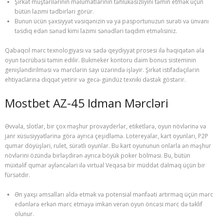
Şirkət müştərilərinin məlumatlarının təhlükəsizliyini təmin etmək üçün
bütün lazımi tədbirləri görür.
Bunun ücün şəxsiyyət vəsiqənizin və ya pasportunuzun surəti və ünvanı
təsdiq edən sənəd kimi lazımi sənədləri təqdim etməlisiniz.
Qabaqcıl mərc texnologiyası və sadə qeydiyyat prosesi ilə həqiqətən əla
oyun təcrübəsi təmin edilir. Bukmeker kontoru daim bonus sisteminin
genişləndirilməsi və mərclərin sayı üzərində işləyir. Şirkət istifadəçilərin
ehtiyaclarına diqqət yetirir və gecə-gündüz texniki dəstək göstərir.
Mostbet AZ-45 Idman Mərcləri
Əvvəla, slotlar, bir çox məşhur provayderlər, etiketlərə, oyun növlərinə və
janr xüsusiyyətlərinə görə ayrıca çeşidləmə. Lotereyalar, kart oyunları, P2P
qumar döyüşləri, rulet, sürətli oyunlar. Bu kart oyununun onlarla ən məşhur
növlərini özündə birləşdirən ayrıca böyük poker bölməsi. Bu, bütün
müxtəlif qumar əyləncələri ilə virtual Veqasa bir müddət dalmaq üçün bir
fürsətdir.
Ən yaxşı əmsalları əldə etmək və potensial mənfəəti artırmaq üçün mərc
edənlərə erkən mərc etməyə imkan verən oyun öncəsi mərc də təklif
olunur.