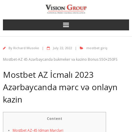
Skip
to
content
By
Richard Musoke
July 22, 2022
mostbet giriş
Mostbet-AZ 45 Azərbaycanda bukmeker və kazino Bonus 550+250FS
Mostbet AZ İcmalı 2023 ️
Azərbaycanda mərc və onlayn
kazin
Content
Mostbet AZ-45 Idman Mərcləri