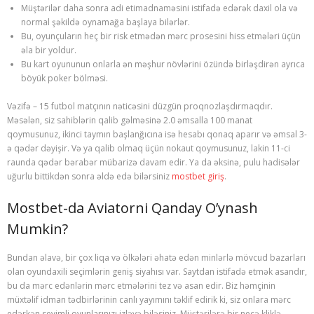
Müştərilər daha sonra adi etimadnaməsini istifadə edərək daxil ola və
normal şəkildə oynamağa başlaya bilərlər.
Bu, oyunçuların heç bir risk etmədən mərc prosesini hiss etmələri üçün
əla bir yoldur.
Bu kart oyununun onlarla ən məşhur növlərini özündə birləşdirən ayrıca
böyük poker bölməsi.
Vəzifə – 15 futbol matçının nəticəsini düzgün proqnozlaşdırmaqdır.
Məsələn, siz sahiblərin qalib gəlməsinə 2.0 əmsalla 100 manat
qoymusunuz, ikinci taymın başlanğıcına isə hesabı qonaq aparır və əmsal 3-
ə qədər dəyişir. Və ya qalib olmaq üçün nokaut qoymusunuz, lakin 11-ci
raunda qədər bərabər mübarizə davam edir. Ya da əksinə, pulu hadisələr
uğurlu bittikdən sonra əldə edə bilərsiniz
mostbet giriş
.
Mostbet-da Aviatorni Qanday O’ynash
Mumkin?
Bundan əlavə, bir çox liqa və ölkələri əhatə edən minlərlə mövcud bazarları
olan oyundaxili seçimlərin geniş siyahısı var. Saytdan istifadə etmək asandır,
bu da mərc edənlərin mərc etmələrini tez və asan edir. Biz həmçinin
müxtəlif idman tədbirlərinin canlı yayımını təklif edirik ki, siz onlara mərc
edərkən sevimli oyunlarınızı izləyə biləsiniz. Müştərilərə bir neçə kliklə