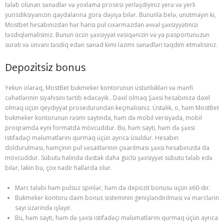
tələb olunan sənədlər və yoxlama prosesi yerləşdiyiniz yerə və yerli
yurisdiksiyanızın qaydalarına gorə dəyişə bilər. Bununla belə, unutmayın ki,
Mostbet hesabınızdan hər hansı pul cıxarmazdan əvvəl şəxsiyyətinizi
təsdiqləməlisiniz. Bunun ücün şəxsiyyət vəsiqənizin və ya pasportunuzun
surəti və ünvanı təsdiq edən sənəd kimi lazımi sənədləri təqdim etməlisiniz.
Depozi̇tsi̇z bonus
Yekun olaraq, MostBet bukmeker kontorunun üstünlükləri və mənfi
cəhətlərinin siyahısını tərtib edəcəyik.. Daxil olmaq Şəxsi hesabınıza daxil
olmaq üçün qeydiyyat prosedurundan keçməlisiniz. Üstəlik, o, həm MostBet
bukmeker kontorunun rəsmi saytında, həm də mobil versiyada, mobil
proqramda eyni formatda mövcuddur. Bu, həm saytı, həm də şəxsi
istifadəçi məlumatlarını qurmaq üçün ayrıca üsuldur. Hesabın
doldurulması, həmçinin pul vəsaitlərinin çıxarılması şəxsi hesabınızda da
mövcuddur. Sübutu halında dəstək daha güclü şəxsiyyət sübutu tələb edə
bilər, lakin bu, çox nadir hallarda olur.
Mərc tələbi həm pulsuz spinlər, həm də depozit bonusu üçün x60-dır.
Bukmeker kontoru daim bonus sisteminin genişləndirilməsi və mərclərin
sayı üzərində işləyir.
Bu, həm saytı, həm də şəxsi istifadəçi məlumatlarını qurmaq üçün ayrıca