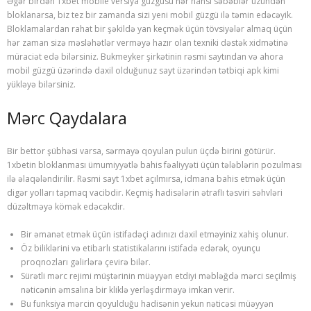
Əgər birdən 1xbet mobile versiya güzgüsü hər hansı səbəblər üzündən
bloklanarsa, biz tez bir zamanda sizi yeni mobil güzgü ilə təmin edəcəyik.
Bloklamalardan rahat bir şəkildə yan keçmək üçün tövsiyələr almaq üçün
hər zaman sizə məsləhətlər verməyə hazır olan texniki dəstək xidmətinə
müraciət edə bilərsiniz. Bukmeyker şirkətinin rəsmi saytından və ahora
mobil güzgü üzərində daxil olduğunuz sayt üzərindən tətbiqi apk kimi
yükləyə bilərsiniz.
Mərc Qaydalara
Bir bettor şübhəsi varsa, sərmayə qoyulan pulun üçdə birini götürür.
1xbetin bloklanması ümumiyyətlə bahis fəaliyyəti üçün tələblərin pozulması
ilə əlaqələndirilir. Rəsmi sayt 1xbet açılmırsa, idmana bahis etmək üçün
digər yolları tapmaq vacibdir. Keçmiş hadisələrin ətraflı təsviri səhvləri
düzəltməyə kömək edəcəkdir.
Bir əmanət etmək üçün istifadəçi adınızı daxil etməyiniz xahiş olunur.
Öz biliklərini və etibarlı statistikalarını istifadə edərək, oyunçu
proqnozları gəlirlərə çevirə bilər.
Sürətli mərc rejimi müştərinin müəyyən etdiyi məbləğdə mərci seçilmiş
nəticənin əmsalına bir kliklə yerləşdirməyə imkan verir.
Bu funksiya mərcin qoyulduğu hadisənin yekun nəticəsi müəyyən