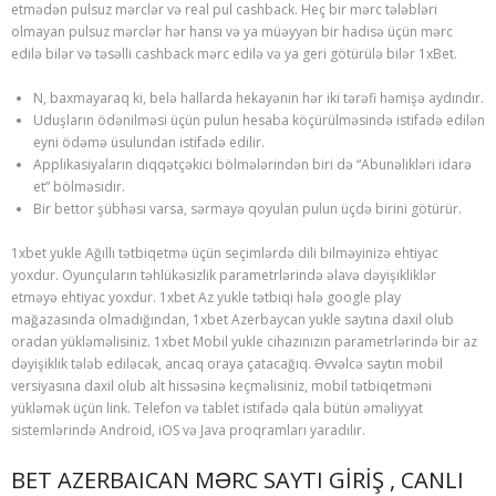
etmədən pulsuz mərclər və real pul cashback. Heç bir mərc tələbləri
olmayan pulsuz mərclər hər hansı və ya müəyyən bir hadisə üçün mərc
edilə bilər və təsəlli cashback mərc edilə və ya geri götürülə bilər 1xBet.
N, baxmayaraq ki, belə hallarda hekayənin hər iki tərəfi həmişə aydındır.
Uduşların ödənilməsi üçün pulun hesaba köçürülməsində istifadə edilən
eyni ödəmə üsulundan istifadə edilir.
Applikasiyaların diqqətçəkici bölmələrindən biri də “Abunəlikləri idarə
et” bölməsidir.
Bir bettor şübhəsi varsa, sərmayə qoyulan pulun üçdə birini götürür.
1xbet yukle Ağıllı tətbiqetmə üçün seçimlərdə dili bilməyinizə ehtiyac
yoxdur. Oyunçuların təhlükəsizlik parametrlərində əlavə dəyişikliklər
etməyə ehtiyac yoxdur. 1xbet Az yukle tətbiqi hələ google play
mağazasında olmadığından, 1xbet Azerbaycan yukle saytına daxil olub
oradan yükləməlisiniz. 1xbet Mobil yukle cihazınızın parametrlərində bir az
dəyişiklik tələb ediləcək, ancaq oraya çatacağıq. Əvvəlcə saytın mobil
versiyasına daxil olub alt hissəsinə keçməlisiniz, mobil tətbiqetməni
yükləmək üçün link. Telefon və tablet istifadə qala bütün əməliyyat
sistemlərində Android, iOS və Java proqramları yaradılır.
BET AZERBAICAN MƏRC SAYTI GİRİŞ , CANLI