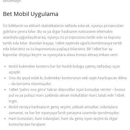
tənzimləyir.
Bet Mobil Uygulama
Öz biliklərini və etibarlı statistikalarını istifadə edərək, oyunçu proqnozları
gəlirlərə çevirə bilər. Bu və ya digər hadisənin nəticəsinin ehtimalını
asanlıqla uyğunlaşdıraraq, oyunçu öz proqnozunu tərtib edə və kuponu
tərtib edə bilər. Bundan başqa, 1xBet saytında uğurlu kombinasiya tərtib
edə bilərsiniz və öz kuponunuzu paylaşa bilərsiniz. BK 1xBet hər ay
kuponlar döyüşü keçirir və oyunçulara əlavə bonus almaq imkanı verir.
Mobil bukmeker kontoru hər bir həddi-büluğa çatmış istifadəçi üçün
açıqdır.
Onu da qeyd edək ki, bukmeker kontorunun veb-saytı Azərbaycan dilinə
– də tərcümə olunmuşdur.
1xBet “yalnız ona görə” təkrar depozitlər üçün bonuslar vermir – bonus
pul və ya pulsuz mərc şəklində alınan mükafatlar mərc tələb edir 1xbet
login.
Mobil versiya hadisələrin geniş seçimi, yüksək əmsallar, ödənişlərə
zəmanət, və hər bir oyunçuya fərdi yanaşma üzərində qurulmuşdur.
Həm bonusları, həm ödənişləri, həm də geniş oyun seçimi ilə digər
kontorlardan fərqlənir.