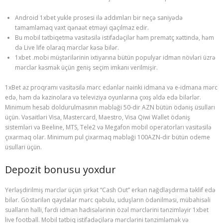
Android 1xbet yukle prosesi ilə addımları bir neçə saniyədə
tamamlamaq vaxt qənaət etməyi qaçılmaz edir.
Bu mobil tətbiqetmə vasitəsilə istifadəçilər həm prematç xəttində, həm
də Live life olaraq mərclər kəsə bilər.
1xbet .mobi müştərilərinin ixtiyarına bütün populyar idman növləri üzrə
mərclər kəsmək üçün geniş seçim imkanı verilmişir.
1xBet az proqramı vasitəsilə mərc edənlər nəinki idmana və e-idmana mərc
edə, həm də kazinolara və televiziya oyunlarına çıxış əldə edə bilərlər.
Minimum hesab doldurulmasının məbləği 50-dir AZN bütün ödəniş üsulları
üçün. Vəsaitləri Visa, Mastercard, Maestro, Visa Qiwi Wallet ödəniş
sistemləri və Beeline, MTS, Tele2 və Megafon mobil operatorları vasitəsilə
çıxarmaq olar. Minimum pul çixarmaq məbləği 100AZN-dir bütün odeme
üsullari üçün.
Depozit bonusu yoxdur
Yerləşdirilmiş mərclər üçün şirkət “Cash Out” erkən nağdlaşdırma təklif edə
bilər. Göstərilən qaydalar mərc qəbulu, uduşların ödənilməsi, mübahisəli
sualların həlli, fərdi idman hadisələrinin özəl mərclərini tənzimləyir 1xbet
live football. Mobil tətbiq istifadəçilərə mərclərini tənzimləmək və