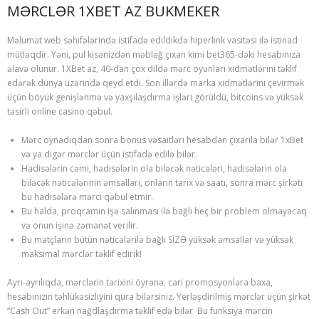
MƏRCLƏR 1XBET AZ BUKMEKER
Məlumat web səhifələrində istifadə edildikdə hiperlink vasitəsi ilə istinad
mütləqdir. Yəni, pul kisənizdən məbləğ çıxan kimi bet365-dəki hesabınıza
əlavə olunur. 1XBet az, 40-dan çox dildə mərc oyunları xidmətlərini təklif
edərək dünya üzərində qeyd etdi. Son illərdə marka xidmətlərini çevirmək
üçün böyük genişlənmə və yaxşılaşdırma işləri görüldü, bitcoins və yüksək
təsirli online casino qəbul.
Mərc oynadıqdan sonra bonus vəsaitləri hesabdan çıxarıla bilər 1xBet
və ya digər mərclər üçün istifadə edilə bilər.
Hadisələrin cəmi, hadisələrin ola biləcək nəticələri, hadisələrin ola
biləcək nəticələrinin əmsalları, onların tarix və saatı, sonra mərc şirkəti
bu hadisələrə mərci qəbul etmir.
Bu halda, proqramın işə salınması ilə bağlı heç bir problem olmayacaq
və onun işinə zəmanət verilir.
Bu matçların bütün nəticələrilə bağlı SİZƏ yüksək əmsallar və yüksək
maksimal mərclər təklif edirik!
Ayrı-ayrılıqda, mərclərin tarixini öyrənə, cari promosyonlara baxa,
hesabınızın təhlükəsizliyini qura bilərsiniz. Yerləşdirilmiş mərclər üçün şirkət
“Cash Out” erkən nağdlaşdırma təklif edə bilər. Bu funksiya mərcin