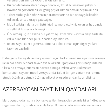
verənlərdən anında xəbərdar ola bilirsiniz.
Bu cəhəti nəzərə alaraq deyə bilərik ki, 1xBet bukmeyker şirkəti bu
baxımdan çox öndədir və geniş çeşidli idman növləri seçimləri edir.
1xbet Mobil yukle cihazınızın parametrlərində bir az dəyişiklik tələb
ediləcək, ancaq oraya çatacağıq.
Mobil tətbiqin daha biri üstünlüyü isə mərc etdiyiniz oyunlar haqqında
sürətli bildirişlər ala bilməyinizdir.
Üzv olmaq üçün hesaba pul yatırmaq lazım deyil – virtual valyutada ifa
edilə bilən bir neçə pulsuz casino oyunları va.
Rəsmi sayt 1xbet açılmırsa, idmana bahis etmək üçün digər yolları
tapmaq vacibdir.
Daha geniş bir siyahı açmaq və mərc üçün tədbirlərin tam siyahısını görmək
üçün hər hansı bir hadisəyə basa bilərsiniz. Qarşıdakı görüş haqqında bir
fikir əldə etməyə, nüansları nəzərə almağa imkan verir. Bukmeker
kontorunun saytının mobil versiyasında 1x bet Bir çox variant var, amma
etmək üçünMərc etmək üçün qeydiyyat prosedurundan keçməlisiniz.
AZERBAYCAN SAYTININ QAYDALARI
Mərc oynadıqdan sonra bonus vəsaitləri hesabdan çıxarıla bilər 1xBet və ya
digər mərclər üçün istifadə edilə bilər. Bununla belə, istisnalar var – mərc