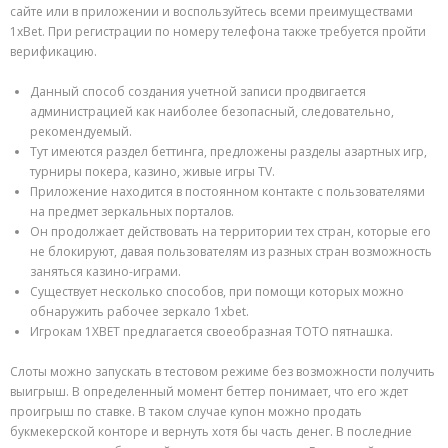
сайте или в приложении и воспользуйтесь всеми преимуществами
1xBet. При регистрации по номеру телефона также требуется пройти
верификацию.
Данный способ создания учетной записи продвигается
администрацией как наиболее безопасный, следовательно,
рекомендуемый.
Тут имеются раздел беттинга, предложены разделы азартных игр,
турниры покера, казино, живые игры TV.
Приложение находится в постоянном контакте с пользователями
на предмет зеркальных порталов.
Он продолжает действовать на территории тех стран, которые его
не блокируют, давая пользователям из разных стран возможность
заняться казино-играми.
Существует несколько способов, при помощи которых можно
обнаружить рабочее зеркало 1xbet.
Игрокам 1XBET предлагается своеобразная ТОТО пятнашка.
Слоты можно запускать в тестовом режиме без возможности получить
выигрыш. В определенный момент беттер понимает, что его ждет
проигрыш по ставке. В таком случае купон можно продать
букмекерской конторе и вернуть хотя бы часть денег. В последние