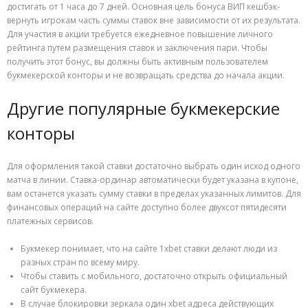
достигать от 1 часа до 7 дней. Основная цель бонуса ВИП кешбэк-
вернуть игрокам часть суммы ставок вне зависимости от их результата.
Для участия в акции требуется ежедневное повышение личного
рейтинга путем размещения ставок и заключения пари. Чтобы
получить этот бонус, вы должны быть активным пользователем
букмекерской конторы и не возвращать средства до начала акции.
Другие популярные букмекерские
конторы
Для оформления такой ставки достаточно выбрать один исход одного
матча в линии. Ставка-ординар автоматически будет указана в купоне,
вам останется указать сумму ставки в пределах указанных лимитов. Для
финансовых операций на сайте доступно более двухсот пятидесяти
платежных сервисов.
Букмекер понимает, что на сайте 1xbet ставки делают люди из
разных стран по всему миру.
Чтобы ставить с мобильного, достаточно открыть официальный
сайт букмекера.
В случае блокировки зеркала один xbet адреса действующих