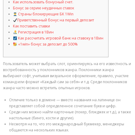
Как использовать бонусный счет.
Бонус за серию неудачных ставок
Страны блокирующие БК 1Win
Приветственный бонус на первый депозит
Как поставить ставки
Регистрация в 1Вин
Как рассчитать игровой банк на ставоку в 1Вин
«1win» бонус за депозит до 500%
Пользователь может выбрать слот, ориентируясь на его известность и
востребованность у поклонников жанра. Поклонники жанра
выбирают софт, учитывая визуальное оформление, правило, участие
команд или формат «Каждый сам за себя» и т.д. Среди поклонников
жанра часто можно встретить опытных игроков.
Отличие только в домене — вместо названия на латинице он
представляет собой определенное сочетание букв и цифр.
Среди них можно найти карточные (покер, блэкджек и т.д.), а также
настольные (бинго, кости и другие).
Несмотря на то, что это международный букмекер, менеджеры
общаются на нескольких языках.