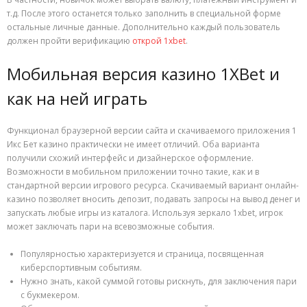
т.д. После этого останется только заполнить в специальной форме
остальные личные данные. Дополнительно каждый пользователь
должен пройти верификацию
открой 1xbet
.
Мобильная версия казино 1XBet и
как на ней играть
Функционал браузерной версии сайта и скачиваемого приложения 1
Икс Бет казино практически не имеет отличий. Оба варианта
получили схожий интерфейс и дизайнерское оформление.
Возможности в мобильном приложении точно такие, как и в
стандартной версии игрового ресурса. Скачиваемый вариант онлайн-
казино позволяет вносить депозит, подавать запросы на вывод денег и
запускать любые игры из каталога. Используя зеркало 1xbet, игрок
может заключать пари на всевозможные события.
Популярностью характеризуется и страница, посвященная
киберспортивным событиям.
Нужно знать, какой суммой готовы рискнуть, для заключения пари
с букмекером.