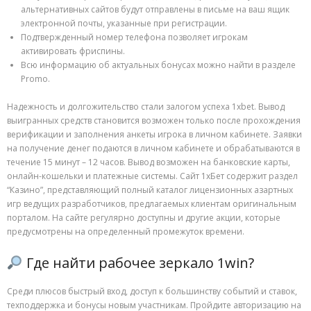
альтернативных сайтов будут отправлены в письме на ваш ящик
электронной почты, указанные при регистрации.
Подтвержденный номер телефона позволяет игрокам
активировать фриспины.
Всю информацию об актуальных бонусах можно найти в разделе
Promo.
Надежность и долгожительство стали залогом успеха 1xbet. Вывод
выигранных средств становится возможен только после прохождения
верификации и заполнения анкеты игрока в личном кабинете. Заявки
на получение денег подаются в личном кабинете и обрабатываются в
течение 15 минут – 12 часов. Вывод возможен на банковские карты,
онлайн-кошельки и платежные системы. Сайт 1хБет содержит раздел
“Казино”, представляющий полный каталог лицензионных азартных
игр ведущих разработчиков, предлагаемых клиентам оригинальным
порталом. На сайте регулярно доступны и другие акции, которые
предусмотрены на определенный промежуток времени.
Где найти рабочее зеркало 1win?
Среди плюсов быстрый вход, доступ к большинству событий и ставок,
техподдержка и бонусы новым участникам. Пройдите авторизацию на