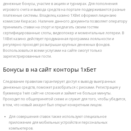
денежные бонусы, участие в акциях и турнирах. Для пополнения
игрового счета и вывода средств на портале поддерживаются разные
платежные системы. Владелец казино 1XBet оформил лицензию
комиссии Кюрасао. Наличие данного документа позволяет оператору
принимать ставки на спорт и предлагать своим гостям
сертифицированные слоты, видеопокер и моментальные лотереи. В
1XBet казино действует продуманная программа лояльности и
регулярно проходят розыгрыши крупных денежных фондов.
Воспользоваться всеми услугами на сайте смогут только
зарегистрированные гости.
Бонусы в на сайт конторы 1хБет
Следование правилам гарантирует доступ к выводу выигранных
денежных средств, поможет разобраться с рисками. Регистрация у
букмекера 1win сайт не сложная и займет не больше минуты.
Проходит по общепринятой схеме и служит для того, чтобы убедится,
в том, что новый аккаунт был открыт конкретным лицом.
Для совершения ставок также используют специальное
приложение для мобильных устройств и персональных
компьютеров.