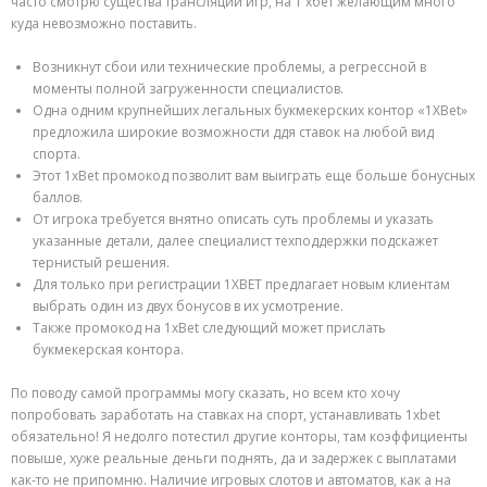
часто смотрю существа трансляции игр, на 1 хбет желающим много
куда невозможно поставить.
Возникнут сбои или технические проблемы, а регрессной в
моменты полной загруженности специалистов.
Одна одним крупнейших легальных букмекерских контор «1XBet»
предложила широкие возможности ддя ставок на любой вид
спорта.
Этот 1xBet промокод позволит вам выиграть еще больше бонусных
баллов.
От игрока требуется внятно описать суть проблемы и указать
указанные детали, далее специалист техподдержки подскажет
тернистый решения.
Для только при регистрации 1XBET предлагает новым клиентам
выбрать один из двух бонусов в их усмотрение.
Также промокод на 1xBet следующий может прислать
букмекерская контора.
По поводу самой программы могу сказать, но всем кто хочу
попробовать заработать на ставках на спорт, устанавливать 1xbet
обязательно! Я недолго потестил другие конторы, там коэффициенты
повыше, хуже реальные деньги поднять, да и задержек с выплатами
как-то не припомню. Наличие игровых слотов и автоматов, как а на