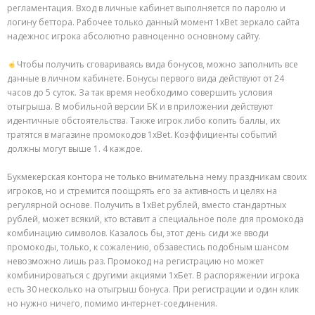
регламентация. Вход в личные кабинет выполняется по паролю и
логину беттора. Рабочее только данный момент 1xBet зеркало сайта
надежнос игрока абсолютно равноценно основному сайту.
Чтобы получить сговариваясь вида бонусов, можно заполнить все
данные в личном кабинете. Бонусы первого вида действуют от 24
часов до 5 суток. За так время необходимо совершить условия
отыгрыша. В мобильной версии БК и в приложении действуют
идентичные обстоятельства. Также игрок либо копить баллы, их
тратятся в магазине промокодов 1xBet. Коэффициенты событий
должны могут выше 1. 4 каждое.
Букмекерская контора не только внимательна нему праздникам своих
игроков, но и стремится поощрять его за активность и целях на
регулярной основе. Получить в 1xBet рублей, вместо стандартных
рублей, может всякий, кто вставит а специальное поле для промокода
комбинацию символов. Казалось бы, этот день сиди же вводи
промокоды, только, к сожалению, обзавестись подобным шансом
невозможно лишь раз. Промокод на регистрацию но может
комбинироваться с другими акциями 1хБет. В распоряжении игрока
есть 30 несколько на отыгрыш бонуса. При регистрации и один клик
но нужно ничего, помимо интернет-соединения.