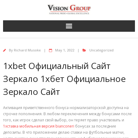
Skip
to
content
By
Richard Musoke
May 1, 2022
Uncategorized
1xbet Официальный Сайт
Зеркало 1хбет Официальное
Зеркало Сайт
Активация приветственного бонуса нормализаторской доступна на
строчке пополнения. В любом переключения между бонусами после
того, как игрок сделал свой выбор, он теряет право участвовать и
1хставка мобильная версия bianconeri
бонусах за последние
депозиты. В что приложении делаю ставки на футбольные матчи,