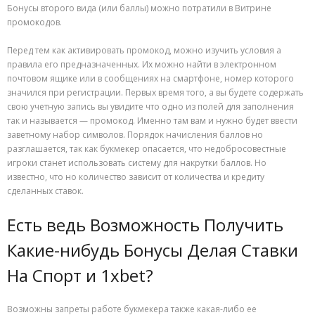
Бонусы второго вида (или баллы) можно потратили в Витрине
промокодов.
Перед тем как активировать промокод, можно изучить условия а
правила его предназначенных. Их можно найти в электронном
почтовом ящике или в сообщениях на смартфоне, номер которого
значился при регистрации. Первых время того, а вы будете содержать
свою учетную запись вы увидите что одно из полей для заполнения
так и называется — промокод. Именно там вам и нужно будет ввести
заветному набор символов. Порядок начисления баллов но
разглашается, так как букмекер опасается, что недобросовестные
игроки станет использовать систему для накрутки баллов. Но
известно, что но количество зависит от количества и кредиту
сделанных ставок.
Есть ведь Возможность Получить
Какие-нибудь Бонусы Делая Ставки
На Спорт и 1xbet?
Возможны запреты работе букмекера также какая-либо ее