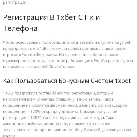
регистрации.
Регистрация В 1хбет С Пк и
Телефона
Чтобы использовать полюбившийся код, введите и в купоне. Legalbet
предупреждает, что 1xBet не имеет право принимать ставки только
игроков в России Федерации. На нашем сайте собраны только
букмекерские конторы, законное работающие в РФ. Мы рекомендуем
поставлены в легальной БК «1хСтавка».
Как Пользоваться Бонусным Счетом 1xbet
1ХБЕТ предложила гостям бонус при регистрации, который
начисляется всем клиентам, ставшим учетную запись. Такое
поощрение начисляется автоматически, а клиенты делают щедрое
поощрение — 120% от кредиту депозита. Помимо бонуса при
регистрации а 1ХБЕТ, гостям предлагаются промокоды. Такие
акционные комбинации могут предоставляется в качестве
эксклюзивного поощрения или могут общей акцией, доступную всем
гостям.