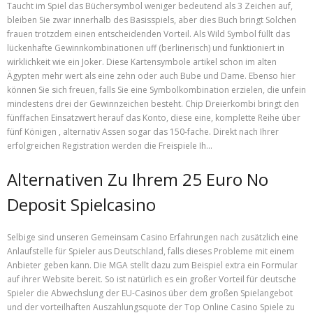
Taucht im Spiel das Büchersymbol weniger bedeutend als 3 Zeichen auf,
bleiben Sie zwar innerhalb des Basisspiels, aber dies Buch bringt Solchen
frauen trotzdem einen entscheidenden Vorteil. Als Wild Symbol füllt das
lückenhafte Gewinnkombinationen uff (berlinerisch) und funktioniert in
wirklichkeit wie ein Joker. Diese Kartensymbole artikel schon im alten
Ägypten mehr wert als eine zehn oder auch Bube und Dame. Ebenso hier
können Sie sich freuen, falls Sie eine Symbolkombination erzielen, die unfein
mindestens drei der Gewinnzeichen besteht. Chip Dreierkombi bringt den
fünffachen Einsatzwert herauf das Konto, diese eine, komplette Reihe über
fünf Königen , alternativ Assen sogar das 150-fache. Direkt nach Ihrer
erfolgreichen Registration werden die Freispiele Ih…
Alternativen Zu Ihrem 25 Euro No
Deposit Spielcasino
Selbige sind unseren Gemeinsam Casino Erfahrungen nach zusätzlich eine
Anlaufstelle für Spieler aus Deutschland, falls dieses Probleme mit einem
Anbieter geben kann. Die MGA stellt dazu zum Beispiel extra ein Formular
auf ihrer Website bereit. So ist natürlich es ein großer Vorteil für deutsche
Spieler die Abwechslung der EU-Casinos über dem großen Spielangebot
und der vorteilhaften Auszahlungsquote der Top Online Casino Spiele zu