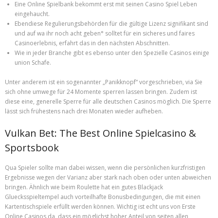
Eine Online Spielbank bekommt erst mit seinen Casino Spiel Leben
eingehaucht.
Ebendiese Regulierungsbehörden für die gültige Lizenz signifikant sind
und auf wa ihr noch acht geben° solltet für ein sicheres und faires
Casinoerlebnis, erfahrt das in den nächsten Abschnitten.
Wie in jeder Branche gibt es ebenso unter den Spezielle Casinos einige
union Schafe.
Unter anderem ist ein sogenannter „Panikknopf“ vorgeschrieben, via Sie
sich ohne umwege für 24 Momente sperren lassen bringen. Zudem ist
diese eine, generelle Sperre für alle deutschen Casinos möglich. Die Sperre
lässt sich frühestens nach drei Monaten wieder aufheben.
Vulkan Bet: The Best Online Spielcasino &
Sportsbook
Qua Spieler sollte man dabei wissen, wenn die persönlichen kurzfristigen
Ergebnisse wegen der Varianz aber stark nach oben oder unten abweichen
bringen. Ähnlich wie beim Roulette hat ein gutes Blackjack
Gluecksspieltempel auch vorteilhafte Bonusbedingungen, die mit einen
Kartentischspiele erfüllt werden können. Wichtig ist echt uns von Erste
Online Casinos da, dass ein möglichst hoher Anteil von seiten allen