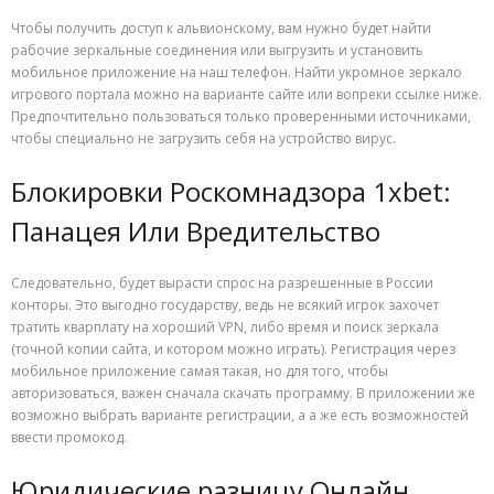
Чтобы получить доступ к альвионскому, вам нужно будет найти
рабочие зеркальные соединения или выгрузить и установить
мобильное приложение на наш телефон. Найти укромное зеркало
игрового портала можно на варианте сайте или вопреки ссылке ниже.
Предпочтительно пользоваться только проверенными источниками,
чтобы специально не загрузить себя на устройство вирус.
Блокировки Роскомнадзора 1xbet:
Панацея Или Вредительство
Следовательно, будет вырасти спрос на разрешенные в России
конторы. Это выгодно государству, ведь не всякий игрок захочет
тратить кварплату на хороший VPN, либо время и поиск зеркала
(точной копии сайта, и котором можно играть). Регистрация через
мобильное приложение самая такая, но для того, чтобы
авторизоваться, важен сначала скачать программу. В приложении же
возможно выбрать варианте регистрации, а а же есть возможностей
ввести промокод.
Юридические разницу Онлайн