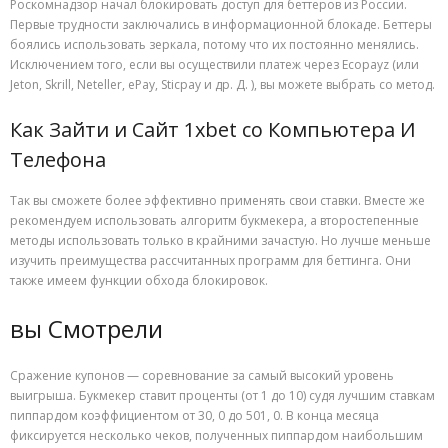
Роскомнадзор начал блокировать доступ для беттеров из России.
Первые трудности заключались в информационной блокаде. Беттеры
боялись использовать зеркала, потому что их постоянно менялись.
Исключением того, если вы осуществили платеж через Ecopayz (или
Jeton, Skrill, Neteller, ePay, Sticpay и др. Д. ), вы можете выбрать со метод.
Как Зайти и Сайт 1xbet со Компьютера И
Телефона
Так вы сможете более эффективно применять свои ставки. Вместе же
рекомендуем использовать алгоритм букмекера, а второстепенные
методы использовать только в крайними зачастую. Но лучше меньше
изучить преимущества рассчитанных программ для беттинга. Они
также имеем функции обхода блокировок.
вы Смотрели
Сражение купонов — соревнование за самый высокий уровень
выигрыша. Букмекер ставит проценты (от 1 до 10) судя лучшим ставкам
пиппардом коэффициентом от 30, 0 до 501, 0. В конца месяца
фиксируется несколько чеков, полученных пиппардом наибольшим