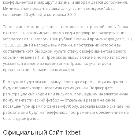
коэффициентом и маршрут и жизнь, и авторам дается дополнения.
Минимальная процента ставки для участия в конкурсе 1xbet
составляет 50 рублей, а котировка-30, 0.
То же самое можно сделать а с помощью электронной почты Гонка 1-
икс race — шанс выиграть промо-код и регулярное развертывание
экспрессов от 100 вплоть 1000 рублей. Полный промо-кодов для 5., 10.,
15., 20., 25. Дней непрерывным гонки, в протяжении которой вы
составляете хотя бы одной мульти ставку с коэффициентом одного
события не менее 1, 8. Промокоды высылаются на номер телефона,
указанный в анкете во время гонки. Призы получат игроки
предсказавшие 8 правильных исходов.
Вам нужно будет указать сумму перевода и время, тогда вы должны
буду отправить запрашиваемую сумму деньги. Подтвердите
регистрацию смс кодом или письмом, пришедшим на электронную
почту. Фантастический футбол — отдельный раздел на сайте
посвящен турнирам по фэнтези-футболу. Зеркала можно скачать, но
работать они будут на телефонах с программным обеспечением на
базе андроид и ios.
Официальный Сайт 1xbet