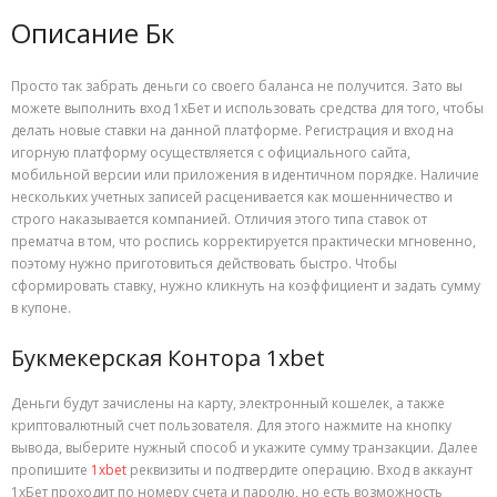
Описание Бк
Просто так забрать деньги со своего баланса не получится. Зато вы
можете выполнить вход 1хБет и использовать средства для того, чтобы
делать новые ставки на данной платформе. Регистрация и вход на
игорную платформу осуществляется с официального сайта,
мобильной версии или приложения в идентичном порядке. Наличие
нескольких учетных записей расценивается как мошенничество и
строго наказывается компанией. Отличия этого типа ставок от
прематча в том, что роспись корректируется практически мгновенно,
поэтому нужно приготовиться действовать быстро. Чтобы
сформировать ставку, нужно кликнуть на коэффициент и задать сумму
в купоне.
Букмекерская Контора 1xbet
Деньги будут зачислены на карту, электронный кошелек, а также
криптовалютный счет пользователя. Для этого нажмите на кнопку
вывода, выберите нужный способ и укажите сумму транзакции. Далее
пропишите
1xbet
реквизиты и подтвердите операцию. Вход в аккаунт
1хБет проходит по номеру счета и паролю, но есть возможность