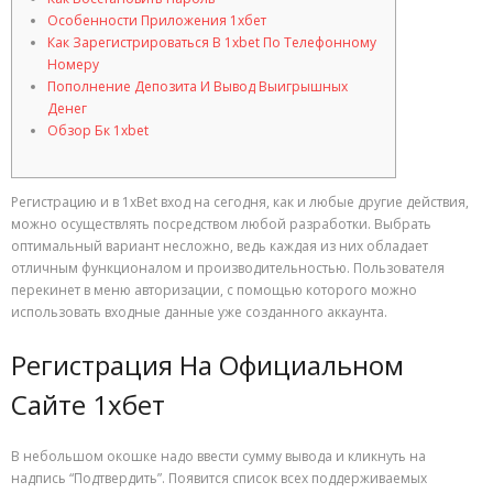
Особенности Приложения 1хбет
Как Зарегистрироваться В 1xbet По Телефонному
Номеру
Пополнение Депозита И Вывод Выигрышных
Денег
Обзор Бк 1xbet
Регистрацию и в 1xBet вход на сегодня, как и любые другие действия,
можно осуществлять посредством любой разработки. Выбрать
оптимальный вариант несложно, ведь каждая из них обладает
отличным функционалом и производительностью. Пользователя
перекинет в меню авторизации, с помощью которого можно
использовать входные данные уже созданного аккаунта.
Регистрация На Официальном
Сайте 1хбет
В небольшом окошке надо ввести сумму вывода и кликнуть на
надпись “Подтвердить”. Появится список всех поддерживаемых