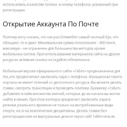
использовать в качестве логина и номер телефона, указанный при
регистрации.
Открытие Аккаунта По Почте
Поэтому могу сказать, что как раз Олимпбет самый честный бук, что
обещают, то и дают. Минимальная сумма пополнения – 400 тенге,
максимум – не ограничен для большинства методов, кроме
мобильных систем. При использовании материалов сайта на других
ресурсах активная ссылка на Legalbet обязательна.
Мобильная версия официального сайте «1хБет» предназначена для
тех, кто предпочитает заключать пари с телефона. Функционал такого
портала не имеет отличий от десктопного ресурса. Вы можете делать
ставки, смотреть трансляции и проводить платежи. Букмекер «1xБет»
добавляет в лайв множество матчей, которые до их начала вы могли
найти в линии. При этом контора предлагает заключить пари в
режиме реального времени не только на востребованные виды
спорта, но и на экзотические дисциплины. Делать ставки без
регистрации или на виртуальные деньги через сайт 1хBet нельзя.