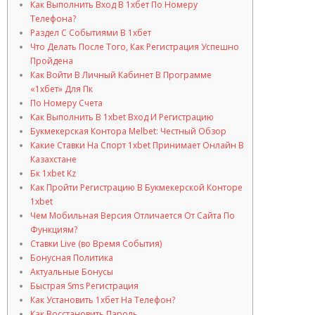
Как Выполнить Вход В 1хбет По Номеру
Телефона?
Раздел С Событиями В 1хбет
Что Делать После Того, Как Регистрация Успешно
Пройдена
Как Войти В Личный Кабинет В Программе
«1хбет» Для Пк
По Номеру Счета
Как Выполнить В 1xbet Вход И Регистрацию
Букмекерская Контора Melbet: Честный Обзор
Какие Ставки На Спорт 1xbet Принимает Онлайн В
Казахстане
Бк 1xbet Kz
Как Пройти Регистрацию В Букмекерской Конторе
1xbet
Чем Мобильная Версия Отличается От Сайта По
Функциям?
Ставки Live (во Время События)
Бонусная Политика
Актуальные Бонусы
Быстрая Sms Регистрация
Как Установить 1хбет На Телефон?
Как Восстановить Пароль