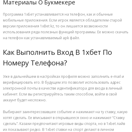
Материалы О Букмекере
Программа 1хБет устанавливается на телефон, как и обычные
мобильные приложения. Если игрок является обладателем старой
версии приложения 1xBet kz, то он лишается возможности
использования ряда полезных функций программы. Ее можно скачать
на телефон как устанавливаемый apk файл.
Как Выполнить Вход В 1хбет По
Номеру Телефона?
Уже в дальнейшем в настройках профиля можно заполнить e-mail и
верифицировать его. В будущем это позволит использовать адрес
электронной почты в качестве идентификатора для входа в личный
кабинет. Если вы регистрируйтесь таким способом, войти в свой
аккаунт будет несложно.
Выбирают заинтересовавшее событие и нажимают на ту ставку, какую
хотят сделать. Ее вписывают в открывшееся окно и нажимают “Ставку
сделать”. Казахи предпочитают игровые виды спорта, но в 1xbet лайв
их показывают редко. В 1xbet ставки на спорт делают в личном