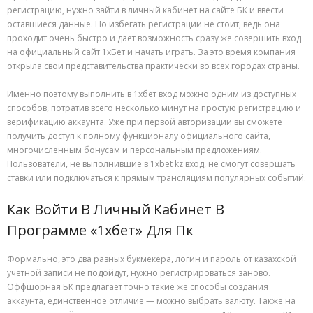
регистрацию, нужно зайти в личный кабинет на сайте БК и ввести
оставшиеся данные. Но избегать регистрации не стоит, ведь она
проходит очень быстро и дает возможность сразу же совершить вход
на официальный сайт 1хБет и начать играть. За это время компания
открыла свои представительства практически во всех городах страны.
Именно поэтому выполнить в 1хбет вход можно одним из доступных
способов, потратив всего несколько минут на простую регистрацию и
верификацию аккаунта. Уже при первой авторизации вы сможете
получить доступ к полному функционалу официального сайта,
многочисленным бонусам и персональным предложениям.
Пользователи, не выполнившие в 1xbet kz вход, не смогут совершать
ставки или подключаться к прямым трансляциям популярных событий.
Как Войти В Личный Кабинет В
Программе «1хбет» Для Пк
Формально, это два разных букмекера, логин и пароль от казахской
учетной записи не подойдут, нужно регистрироваться заново.
Оффшорная БК предлагает точно такие же способы создания
аккаунта, единственное отличие — можно выбрать валюту. Также на