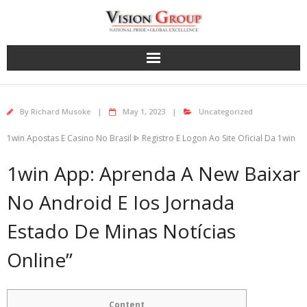
Skip
to
content
By
Richard Musoke
May 1, 2023
Uncategorized
1win Apostas E Casino No Brasil ᐈ Registro E Logon Ao Site Oficial Da 1win
1win App: Aprenda A New Baixar
No Android E Ios Jornada
Estado De Minas Notícias
Online”
Content