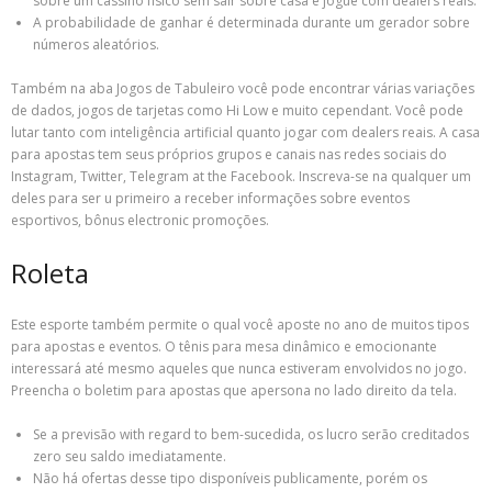
sobre um cassino físico sem sair sobre casa e jogue com dealers reais.
A probabilidade de ganhar é determinada durante um gerador sobre
números aleatórios.
Também na aba Jogos de Tabuleiro você pode encontrar várias variações
de dados, jogos de tarjetas como Hi Low e muito cependant. Você pode
lutar tanto com inteligência artificial quanto jogar com dealers reais. A casa
para apostas tem seus próprios grupos e canais nas redes sociais do
Instagram, Twitter, Telegram at the Facebook. Inscreva-se na qualquer um
deles para ser u primeiro a receber informações sobre eventos
esportivos, bônus electronic promoções.
Roleta
Este esporte também permite o qual você aposte no ano de muitos tipos
para apostas e eventos. O tênis para mesa dinâmico e emocionante
interessará até mesmo aqueles que nunca estiveram envolvidos no jogo.
Preencha o boletim para apostas que apersona no lado direito da tela.
Se a previsão with regard to bem-sucedida, os lucro serão creditados
zero seu saldo imediatamente.
Não há ofertas desse tipo disponíveis publicamente, porém os