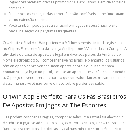
jogadores recebem ofertas promocionais exclusivas, além de sorteios
semanais.
Em ambos os casos, todas as versões são confiáveis at the funcionam
como extensão do site.
Você também pode pesquisar as informações necessárias no site
oficial na seção de perguntas frequentes.
O web site oficial da 1Win pertence a MFI Investments Limited, registrada
no Chipre. É proprietária da licença Antillephone NV emitida em Curaçao. A
atividade de casa de apostas é legal em diversos países da América do
Norte electronic do Sul, comprehensive no Brasil. No entanto, os usuários
têm an opção sobre vender uman aposta sobre a qual não tenham
confianza. Faça login no perfil, localize an aposta que você deseja e venda-
a. O preço de venda será menor do que um valor dan expresamente, mas
dessa manera você não corre o risco sobre perder seu saldo.
O 1win App É Perfeito Para Os Fãs Brasileiros
De Apostas Em Jogos At The Esportes
Eles podem conocer as regras, componérselas uma estratégia electronic
decidir se u jogo se adequa ao seu gosto. Por exemplo, a new retirada de
fundos para carteiras eletrônicas leva alguns min e o recurso financeiro