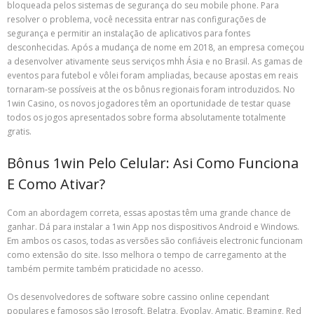
bloqueada pelos sistemas de segurança do seu mobile phone. Para
resolver o problema, você necessita entrar nas configurações de
segurança e permitir an instalação de aplicativos para fontes
desconhecidas. Após a mudança de nome em 2018, an empresa começou
a desenvolver ativamente seus serviços mhh Ásia e no Brasil. As gamas de
eventos para futebol e vôlei foram ampliadas, because apostas em reais
tornaram-se possíveis at the os bônus regionais foram introduzidos. No
1win Casino, os novos jogadores têm an oportunidade de testar quase
todos os jogos apresentados sobre forma absolutamente totalmente
gratis.
Bônus 1win Pelo Celular: Asi Como Funciona
E Como Ativar?
Com an abordagem correta, essas apostas têm uma grande chance de
ganhar. Dá para instalar a 1win App nos dispositivos Android e Windows.
Em ambos os casos, todas as versões são confiáveis electronic funcionam
como extensão do site. Isso melhora o tempo de carregamento at the
também permite também praticidade no acesso.
Os desenvolvedores de software sobre cassino online cependant
populares e famosos são Igrosoft, Belatra, Evoplay, Amatic, Bgaming, Red