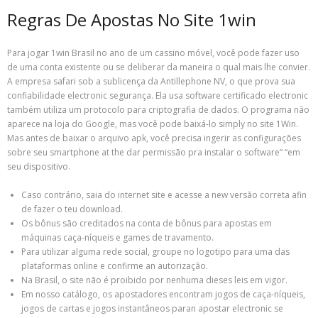
Regras De Apostas No Site 1win
Para jogar 1win Brasil no ano de um cassino móvel, você pode fazer uso
de uma conta existente ou se deliberar da maneira o qual mais lhe convier.
A empresa safari sob a sublicença da Antillephone NV, o que prova sua
confiabilidade electronic segurança. Ela usa software certificado electronic
também utiliza um protocolo para criptografia de dados. O programa não
aparece na loja do Google, mas você pode baixá-lo simply no site 1Win.
Mas antes de baixar o arquivo apk, você precisa ingerir as configurações
sobre seu smartphone at the dar permissão pra instalar o software” “em
seu dispositivo.
Caso contrário, saia do internet site e acesse a new versão correta afin
de fazer o teu download.
Os bônus são creditados na conta de bônus para apostas em
máquinas caça-níqueis e games de travamento.
Para utilizar alguma rede social, groupe no logotipo para uma das
plataformas online e confirme an autorização.
Na Brasil, o site não é proibido por nenhuma dieses leis em vigor.
Em nosso catálogo, os apostadores encontram jogos de caça-níqueis,
jogos de cartas e jogos instantâneos paran apostar electronic se