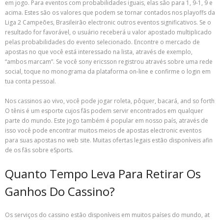
em jogo. Para eventos com probabilidades iguais, elas são para 1, 9-1, 9 e
acima. Estes são os valores que podem se tornar contados nos playoffs da
Liga 2 Campeões, Brasileirão electronic outros eventos significativos. Se o
resultado for favorável, o usuário receberá u valor apostado multiplicado
pelas probabilidades do evento selecionado. Encontre o mercado de
apostas no que você está interessado na lista, através de exemplo,
“ambos marcam”. Se você sony ericsson registrou através sobre uma rede
social, toque no monograma da plataforma on-line e confirme o login em
tua conta pessoal.
Nos cassinos ao vivo, você pode jogar roleta, pôquer, bacará, and so forth
O tênis é um esporte cujos fãs podem servir encontrados em qualquer
parte do mundo. Este jogo também é popular em nosso país, através de
isso você pode encontrar muitos meios de apostas electronic eventos
para suas apostas no web site. Muitas ofertas legais estão disponíveis afin
de os fãs sobre eSports.
Quanto Tempo Leva Para Retirar Os
Ganhos Do Cassino?
Os serviços do cassino estão disponíveis em muitos países do mundo, at