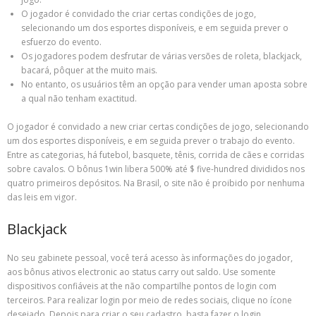
O jogador é convidado the criar certas condições de jogo,
selecionando um dos esportes disponíveis, e em seguida prever o
esfuerzo do evento.
Os jogadores podem desfrutar de várias versões de roleta, blackjack,
bacará, pôquer at the muito mais.
No entanto, os usuários têm an opção para vender uman aposta sobre
a qual não tenham exactitud.
O jogador é convidado a new criar certas condições de jogo, selecionando
um dos esportes disponíveis, e em seguida prever o trabajo do evento.
Entre as categorias, há futebol, basquete, tênis, corrida de cães e corridas
sobre cavalos. O bônus 1win libera 500% até $ five-hundred divididos nos
quatro primeiros depósitos. Na Brasil, o site não é proibido por nenhuma
das leis em vigor.
Blackjack
No seu gabinete pessoal, você terá acesso às informações do jogador,
aos bônus ativos electronic ao status carry out saldo. Use somente
dispositivos confiáveis at the não compartilhe pontos de login com
terceiros. Para realizar login por meio de redes sociais, clique no ícone
desejado. Depois para criar o seu cadastro, basta fazer o login