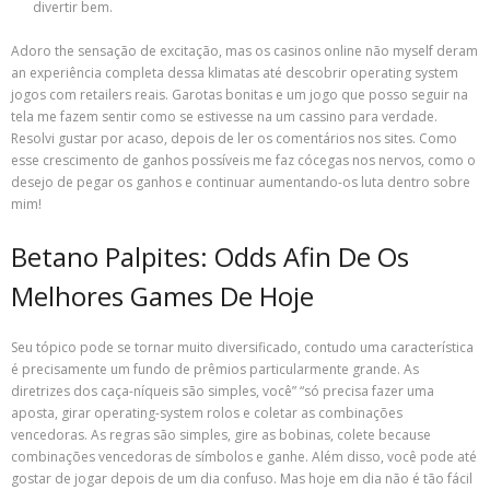
divertir bem.
Adoro the sensação de excitação, mas os casinos online não myself deram
an experiência completa dessa klimatas até descobrir operating system
jogos com retailers reais. Garotas bonitas e um jogo que posso seguir na
tela me fazem sentir como se estivesse na um cassino para verdade.
Resolvi gustar por acaso, depois de ler os comentários nos sites. Como
esse crescimento de ganhos possíveis me faz cócegas nos nervos, como o
desejo de pegar os ganhos e continuar aumentando-os luta dentro sobre
mim!
Betano Palpites: Odds Afin De Os
Melhores Games De Hoje
Seu tópico pode se tornar muito diversificado, contudo uma característica
é precisamente um fundo de prêmios particularmente grande. As
diretrizes dos caça-níqueis são simples, você” “só precisa fazer uma
aposta, girar operating-system rolos e coletar as combinações
vencedoras. As regras são simples, gire as bobinas, colete because
combinações vencedoras de símbolos e ganhe. Além disso, você pode até
gostar de jogar depois de um dia confuso. Mas hoje em dia não é tão fácil